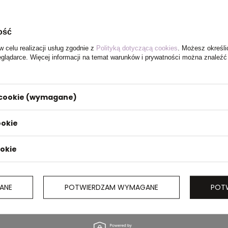
ość
w celu realizacji usług zgodnie z
Polityką dotyczącą cookies
. Możesz określi
eglądarce. Więcej informacji na temat warunków i prywatności można znaleźć
 63 x 18 cm
i cookie (wymagane)
ookie
ookie
ANE
POTWIERDZAM WYMAGANE
POT