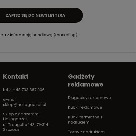
ZAPISZ SIĘ DO NEWSLETTERA
ra z informacją handlową (marketing).
Kontakt
Gadżety
reklamowe
tel.>: +48 733 367 006
Długopisy reklamowe
e-mail:
sklep@hellogadzet.pl
Kubki reklamowe
Sklep z gadżetami
Kubki termiczne z
Hellogadżet
,
nadrukiem
ul. Traugutta 143
,
71-314
Szczecin
Torby z nadrukiem