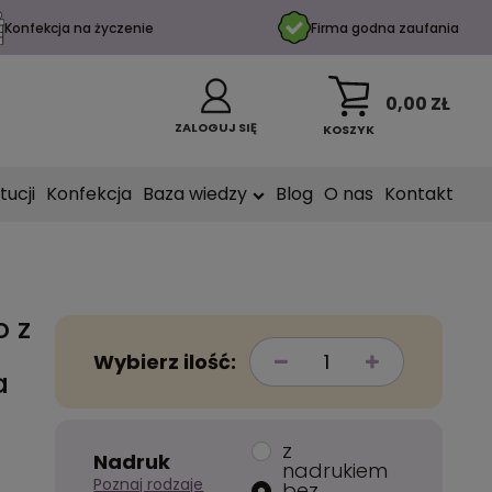
Konfekcja na życzenie
Firma godna zaufania
0,00 ZŁ
ZALOGUJ SIĘ
KOSZYK
tucji
Konfekcja
Baza wiedzy
Blog
O nas
Kontakt
o z
Wybierz ilość:
a
z
Nadruk
nadrukiem
Poznaj rodzaje
bez