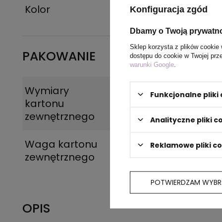
Kolor
zieleń wojskowa
Konfiguracja zgód
Dbamy o Twoją prywatn
Sklep korzysta z plików cookie 
PAKOWANIE
dostępu do cookie w Twojej prz
warunki Google
.
Wymiary
38 x 51 x 18 cm
,
42 x
Funkcjonalne plik
kartonu
zewnętrznego
Analityczne pliki c
Waga kartonu
8 kg
,
12 kg
Reklamowe pliki c
zewnętrznego
POTWIERDZAM WYBR
OPIS