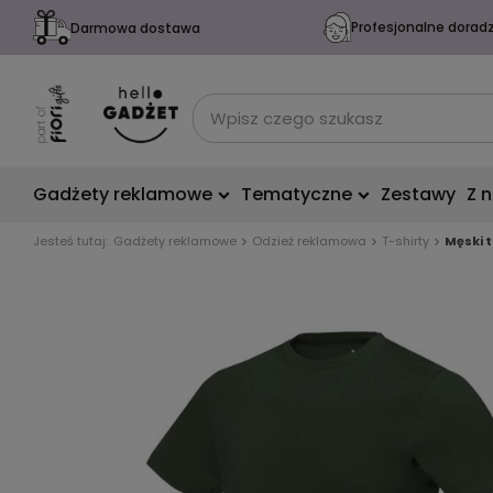
Profesjonalne dorad
Darmowa dostawa
Gadżety reklamowe
Tematyczne
Zestawy
Z 
Jesteś tutaj:
Gadżety reklamowe
Odzież reklamowa
T-shirty
Męski 