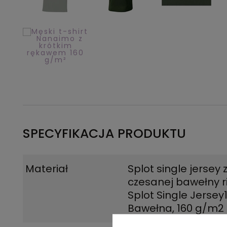
SPECYFIKACJA PRODUKTU
Materiał
Splot single jersey 
czesanej bawełny r
Splot Single Jerse
Bawełna, 160 g/m2