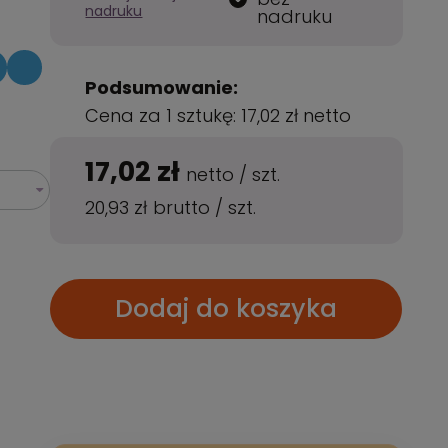
nadruku
nadruku
Podsumowanie:
Cena za 1 sztukę:
17,02 zł
netto
17,02 zł
netto
/
szt.
20,93 zł
brutto
/
szt.
Dodaj do koszyka