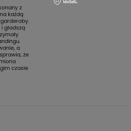
konany z
 na każdą
 garderoby.
i gładszą
rzymały
andingu.
anie, a
sprawia, że
amiona
gim czasie