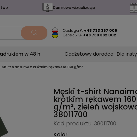
ztwo
Darmowe wizualizacje
Obsługa PL
+48 733 367 006
Сервіс УКР
+48 733 382 002
nadrukiem w 48 h
Gadżetowy doradca
Dla insty
t-shirt Nanaimo z krótkim rękawem 160 g/m²
Męski t-shirt Nanaim
krótkim rękawem 160
g/m², zieleń wojskow
38011700
Kod produktu: 38011700
Kolor