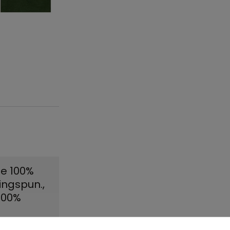
ze 100%
ingspun.
,
y100%