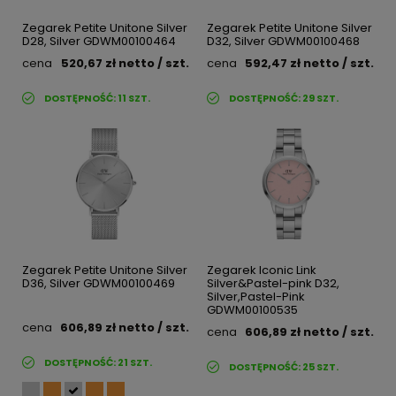
Zegarek Petite Unitone Silver
Zegarek Petite Unitone Silver
D28, Silver GDWM00100464
D32, Silver GDWM00100468
cena
520,67 zł
netto
/ szt.
cena
592,47 zł
netto
/ szt.
DOSTĘPNOŚĆ:
11
SZT.
DOSTĘPNOŚĆ:
29
SZT.
Zegarek Petite Unitone Silver
Zegarek Iconic Link
D36, Silver GDWM00100469
Silver&Pastel-pink D32,
Silver,Pastel-Pink
GDWM00100535
cena
606,89 zł
netto
/ szt.
cena
606,89 zł
netto
/ szt.
DOSTĘPNOŚĆ:
21
SZT.
DOSTĘPNOŚĆ:
25
SZT.