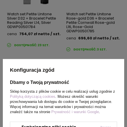
Watch set Petite Unitone
Watch set Petite Unitone
Silver D32 + Bracelet Petite
Rose-gold D36 + Bracelet
Reading Silver L14, Silver
Petite Cornwall Rose-gold
GDWP00501784
L16, Rose-Gold
GDWP00501785
cena
754,07 zł
netto
/ szt.
cena
696,60 zł
netto
/ szt.
DOSTĘPNOŚĆ:
23
SZT.
DOSTĘPNOŚĆ:
3
SZT.
Konfiguracja zgód
Dbamy o Twoją prywatność
Sklep korzysta z plików cookie w celu realizacji usług zgodnie z
Polityką dotyczącą cookies
. Możesz określić warunki
przechowywania lub dostępu do cookie w Twojej przeglądarce.
Watch Iconic Link
Damska torebka Sadie Mini
Więcej informacji na temat warunków i prywatności można
Silver&Pastel-pink D36 +
Black S, BLACK
znaleźć także na stronie
Prywatność i warunki Google
.
Petite Unitone Silver D28,
GDWT01400009
Silver,Pastel-Pink
GDWP00501789
Funkcjonalne pliki cookie