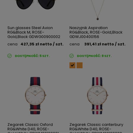
Sun glasses Steel Avion
Naszyjnik Aspiration
RG&Black M, ROSE-
RG&Black, ROSE-Gold,Black
Gold,Black GDWG00900002
GDWJ00400156
cena
427,35 zł
netto
/ szt.
cena
391,41 zł
netto
/ szt.
DOSTĘPNOŚĆ:
5
SZT.
DOSTĘPNOŚĆ:
9
SZT.
Zegarek Classic Oxford
Zegarek Classic canterbury
RG&White D40, ROSE-
RG&White D40, ROSE-