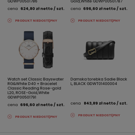
GDWP00501786
Gold,White GDWP00501787
cena
624,80 zł
netto
/ szt.
cena
696,60 zł
netto
/ szt.
PRODUKT NIEDOSTĘPNY
PRODUKT NIEDOSTĘPNY
Watch set Classic Bayswater
Damska torebka Sadie Black
RG&White D40 + Bracelet
L, BLACK GDWT01400004
Classic Reading Rose-gold
L20, ROSE-Gold,White
GDWP00501791
cena
843,89 zł
netto
/ szt.
cena
696,60 zł
netto
/ szt.
PRODUKT NIEDOSTĘPNY
PRODUKT NIEDOSTĘPNY