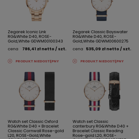
Zegarek Iconic Link
Zegarek Classic Bayswater
RG&White D40, ROSE-
RG&White D40, ROSE-
Gold,White GDWM00100343
Gold,White GDWM00600275
cena
786,41 zł
netto
/ szt.
cena
535,09 zł
netto
/ szt.
PRODUKT NIEDOSTĘPNY
PRODUKT NIEDOSTĘPNY
Watch set Classic Oxford
Watch set Classic
RG&White D40 + Bracelet
canterbury RG&White D40 +
Classic Cornwall Rose-gold
Bracelet Classic Reading
L20, ROSE-Gold,White
Rose-gold L20, ROSE-