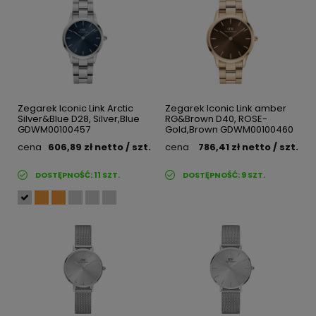
Zegarek Iconic Link Arctic
Zegarek Iconic Link amber
Silver&Blue D28, Silver,Blue
RG&Brown D40, ROSE-
GDWM00100457
Gold,Brown GDWM00100460
cena
606,89 zł
netto
/ szt.
cena
786,41 zł
netto
/ szt.
DOSTĘPNOŚĆ:
11
SZT.
DOSTĘPNOŚĆ:
9
SZT.