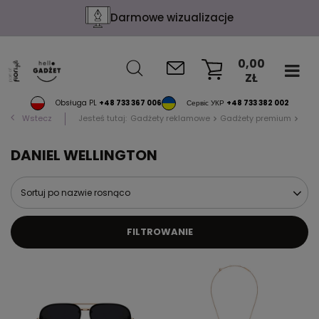
Darmowe wizualizacje
0,00
ZŁ
KOSZYK
Obsługa PL
+48 733 367 006
Сервіс УКР
+48 733 382 002
Wstecz
Jesteś tutaj:
Gadżety reklamowe
Gadżety premium
DAN
DANIEL WELLINGTON
Sortuj po nazwie rosnąco
FILTROWANIE