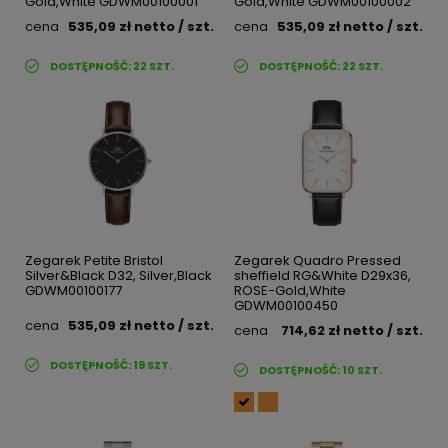
Gold,White GDWM00100001
Gold,White GDWM00100002
cena
535,09 zł
netto
/ szt.
cena
535,09 zł
netto
/ szt.
DOSTĘPNOŚĆ:
22
SZT.
DOSTĘPNOŚĆ:
22
SZT.
Zegarek Petite Bristol
Zegarek Quadro Pressed
Silver&Black D32, Silver,Black
sheffield RG&White D29x36,
GDWM00100177
ROSE-Gold,White
GDWM00100450
cena
535,09 zł
netto
/ szt.
cena
714,62 zł
netto
/ szt.
DOSTĘPNOŚĆ:
19
SZT.
DOSTĘPNOŚĆ:
10
SZT.