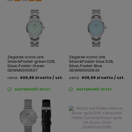
Zegarek Iconic Link
Zegarek Iconic Link
Silver&Pastel-green D28,
Silver&Pastel-blue D28,
Silver,Pastel-Green
Silver,Pastel-Blue
GDWM00100537
GDWM00100540
cena
606,89 zł
netto
/ szt.
cena
606,89 zł
netto
/ szt.
DOSTĘPNOŚĆ:
25
SZT.
DOSTĘPNOŚĆ:
23
SZT.