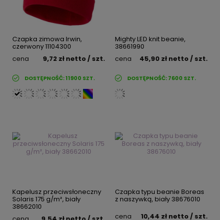
Czapka zimowa Irwin,
Mighty LED knit beanie,
czerwony 11104300
38661990
cena
9,72 zł
netto
/ szt.
cena
45,90 zł
netto
/ szt.
DOSTĘPNOŚĆ:
11900
SZT.
DOSTĘPNOŚĆ:
7600
SZT.
Kapelusz przeciwsłoneczny
Czapka typu beanie Boreas
Solaris 175 g/m², biały
z naszywką, biały 38676010
38662010
cena
10,44 zł
netto
/ szt.
cena
9,54 zł
netto
/ szt.