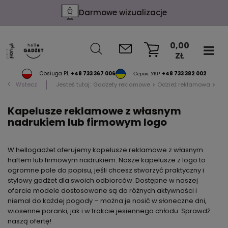
Konfekcja na życzenie
0,00
ZŁ
KOSZYK
Obsługa PL
+48 733 367 006
Сервіс УКР
+48 733 382 002
Wstecz
Jesteś tutaj:
Gadżety reklamowe
Odzież reklamowa
Ka
Kapelusze reklamowe z własnym
nadrukiem lub firmowym logo
W hellogadżet oferujemy kapelusze reklamowe z własnym
haftem lub firmowym nadrukiem. Nasze kapelusze z logo to
ogromne pole do popisu, jeśli chcesz stworzyć praktyczny i
stylowy gadżet dla swoich odbiorców. Dostępne w naszej
ofercie modele dostosowane są do różnych aktywności i
niemal do każdej pogody – można je nosić w słoneczne dni,
wiosenne poranki, jak i w trakcie jesiennego chłodu. Sprawdź
naszą ofertę!