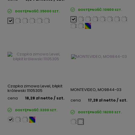
DOSTĘPNOŚĆ:
10600
SZT.
DOSTĘPNOŚĆ:
35000
SZT.
Czapka zimowa Level, błękit
MONTEVIDEO, MO9844-03
królewski 11105305
cena
18,28 zł
netto
/ szt.
cena
17,28 zł
netto
/ szt.
DOSTĘPNOŚĆ:
3200
SZT.
DOSTĘPNOŚĆ:
16200
SZT.