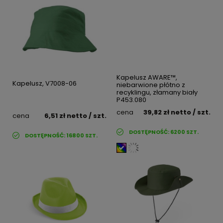
Kapelusz AWARE™,
Kapelusz, V7008-06
niebarwione płótno z
recyklingu, złamany biały
P453.080
cena
39,82 zł
netto
/ szt.
cena
6,51 zł
netto
/ szt.
DOSTĘPNOŚĆ:
6200
SZT.
DOSTĘPNOŚĆ:
16800
SZT.