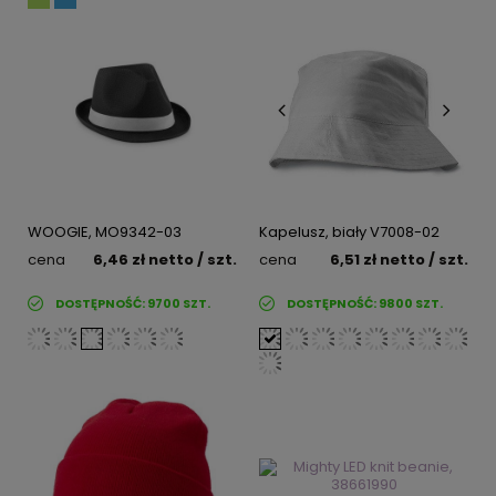
WOOGIE, MO9342-03
Kapelusz, biały V7008-02
cena
6,46 zł
netto
/ szt.
cena
6,51 zł
netto
/ szt.
DOSTĘPNOŚĆ:
9700
SZT.
DOSTĘPNOŚĆ:
9800
SZT.