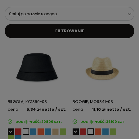
Sortuj po nazwie rosnąco
FILTROWANIE
BILGOLA, KC1350-03
BOOGIE, MO9341-03
cena
5,34 zł
netto
/ szt.
cena
11,10 zł
netto
/ szt.
DOSTĘPNOŚĆ:
20800
SZT.
DOSTĘPNOŚĆ:
36100
SZT.