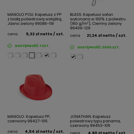
MANOLO POLI. Kapelusz z PP
BLASS. Kapelusz safari
z białą poliestrową wstążką,
wykonana w 100% z poliestru
Jasno zielony 99086-119
(160 g/m²), Ciemny zielony
99409-129
cena
5,32 zł
netto
/ szt.
cena
21,24 zł
netto
/ szt.
DOSTĘPNOŚĆ:
1
SZT.
DOSTĘPNOŚĆ:
3000
SZT.
MANOLO. Kapelusz PP,
JONATHAN. Kapelusz
czerwony 99427-105
poliestrowy typu panama,
czerwony 99453-105
cena
4,54 zł
netto
/ szt.
cena
4,80 zł
netto
/ szt.