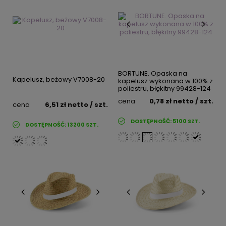
BORTUNE. Opaska na
Kapelusz, beżowy V7008-20
kapelusz wykonana w 100% z
poliestru, błękitny 99428-124
cena
0,78 zł
netto
/ szt.
cena
6,51 zł
netto
/ szt.
DOSTĘPNOŚĆ:
5100
SZT.
DOSTĘPNOŚĆ:
13200
SZT.