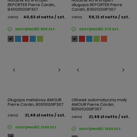
Notatnik A5 w kropki
Notatnik A5 w kropki i
REPORTER Pierre Cardin,
długopis REPORTER Pierre
B4000500IP307
Cardin, B3501200IP307
cena
40,63 zł
netto
/ szt.
cena
59,12 zł
netto
/ szt.
DOSTĘPNOŚĆ:
830
SZT.
DOSTĘPNOŚĆ:
270
SZT.
Długopis metalowy AMOUR
Ołówek automatyczny mały
Pierre Cardin, B0101000IP307
AMOUR Pierre Cardin,
B0500200IP307
cena
21,48 zł
netto
/ szt.
cena
21,48 zł
netto
/ szt.
DOSTĘPNOŚĆ:
2100
SZT.
DOSTĘPNOŚĆ:
1000
SZT.