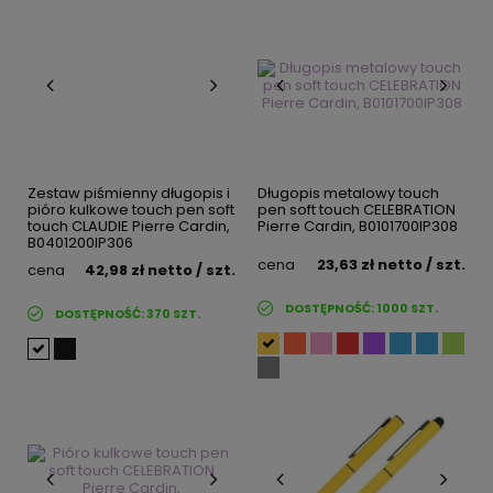
Zestaw piśmienny długopis i
Długopis metalowy touch
pióro kulkowe touch pen soft
pen soft touch CELEBRATION
touch CLAUDIE Pierre Cardin,
Pierre Cardin, B0101700IP308
B0401200IP306
cena
23,63 zł
netto
/ szt.
cena
42,98 zł
netto
/ szt.
DOSTĘPNOŚĆ:
1000
SZT.
DOSTĘPNOŚĆ:
370
SZT.