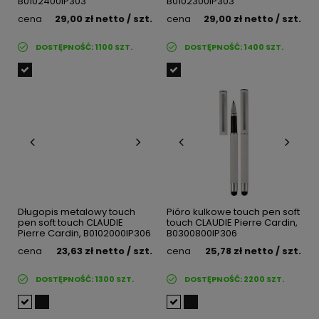
B0102400IP303
B0102300IP303
cena
29,00 zł
netto
/ szt.
cena
29,00 zł
netto
/ szt.
DOSTĘPNOŚĆ:
1100
SZT.
DOSTĘPNOŚĆ:
1400
SZT.
Długopis metalowy touch
Pióro kulkowe touch pen soft
pen soft touch CLAUDIE
touch CLAUDIE Pierre Cardin,
Pierre Cardin, B0102000IP306
B0300800IP306
cena
23,63 zł
netto
/ szt.
cena
25,78 zł
netto
/ szt.
DOSTĘPNOŚĆ:
1300
SZT.
DOSTĘPNOŚĆ:
2200
SZT.