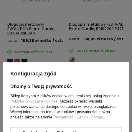
Długopis metalowy
Długopis metalowy FESTIVAL
EVOLUTION Pierre Cardin,
Pierre Cardin, B0102200IP377
B0101400IP344
cena
68,05 zł
netto
/ szt.
cena
105,35 zł
netto
/ szt.
DOSTĘPNOŚĆ:
1000
SZT.
DOSTĘPNOŚĆ:
690
SZT.
Konfiguracja zgód
Dbamy o Twoją prywatność
Sklep korzysta z plików cookie w celu realizacji usług zgodnie z
Polityką dotyczącą cookies
. Możesz określić warunki
przechowywania lub dostępu do cookie w Twojej przeglądarce.
Więcej informacji na temat warunków i prywatności można
znaleźć także na stronie
Prywatność i warunki Google
.
Długopis metalowy ESPACE
Długopis metalowy DIDIER
Pierre Cardin, B0100100IP307
Pierre Cardin, B0100800IP303