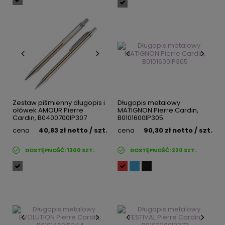
Zestaw piśmienny długopis i
Długopis metalowy
ołówek AMOUR Pierre
MATIGNON Pierre Cardin,
Cardin, B0400700IP307
B0101600IP305
cena
40,83 zł
netto
/ szt.
cena
90,30 zł
netto
/ szt.
DOSTĘPNOŚĆ:
1300
SZT.
DOSTĘPNOŚĆ:
220
SZT.