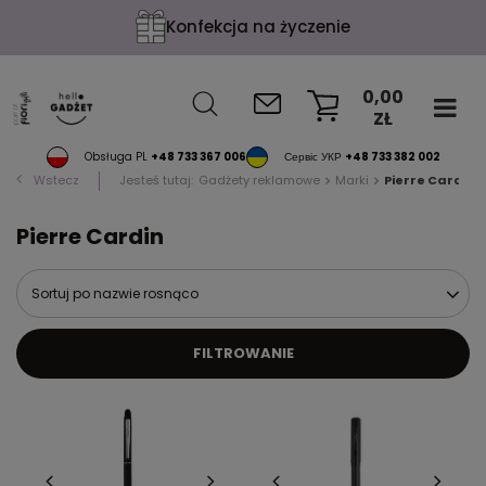
Konfekcja na życzenie
0,00
ZŁ
KOSZYK
Obsługa PL
+48 733 367 006
Сервіс УКР
+48 733 382 002
Wstecz
Jesteś tutaj:
Gadżety reklamowe
Marki
Pierre Cardin
Pierre Cardin
Sortuj po nazwie rosnąco
FILTROWANIE