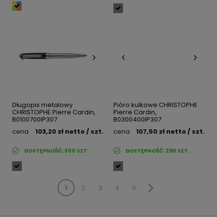
Długopis metalowy
Pióro kulkowe CHRISTOPHE
CHRISTOPHE Pierre Cardin,
Pierre Cardin,
B0100700IP307
B0300400IP307
cena
103,20 zł
netto
/ szt.
cena
107,50 zł
netto
/ szt.
DOSTĘPNOŚĆ:
300
SZT.
DOSTĘPNOŚĆ:
290
SZT.
1
2
3
4
5