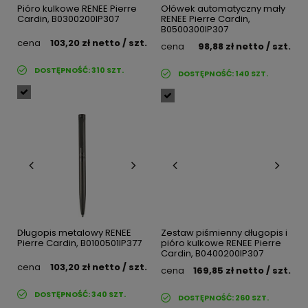
Pióro kulkowe RENEE Pierre
Ołówek automatyczny mały
Cardin, B0300200IP307
RENEE Pierre Cardin,
B0500300IP307
cena
103,20 zł
netto
/ szt.
cena
98,88 zł
netto
/ szt.
DOSTĘPNOŚĆ:
310
SZT.
DOSTĘPNOŚĆ:
140
SZT.
Długopis metalowy RENEE
Zestaw piśmienny długopis i
Pierre Cardin, B0100501IP377
pióro kulkowe RENEE Pierre
Cardin, B0400200IP307
cena
103,20 zł
netto
/ szt.
cena
169,85 zł
netto
/ szt.
DOSTĘPNOŚĆ:
340
SZT.
DOSTĘPNOŚĆ:
260
SZT.