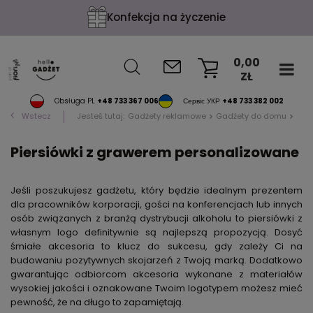
Firma godna zaufania
0,00
ZŁ
KOSZYK
Obsługa PL
+48 733 367 006
Сервіс УКР
+48 733 382 002
Wstecz
Jesteś tutaj:
Gadżety reklamowe
Gadżety do domu
Pie
Piersiówki z grawerem personalizowane
Jeśli poszukujesz gadżetu, który będzie idealnym prezentem
dla pracowników korporacji, gości na konferencjach lub innych
osób związanych z branżą dystrybucji alkoholu to piersiówki z
własnym logo definitywnie są najlepszą propozycją. Dosyć
śmiałe akcesoria to klucz do sukcesu, gdy zależy Ci na
budowaniu pozytywnych skojarzeń z Twoją marką. Dodatkowo
gwarantując odbiorcom akcesoria wykonane z materiałów
wysokiej jakości i oznakowane Twoim logotypem możesz mieć
pewność, że na długo to zapamiętają.