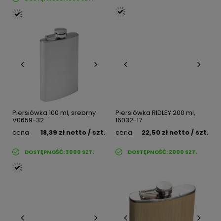
Piersiówka 100 ml, srebrny
Piersiówka RIDLEY 200 ml,
V0659-32
16032-17
cena
18,39 zł
netto
/ szt.
cena
22,50 zł
netto
/ szt.
DOSTĘPNOŚĆ:
3000
SZT.
DOSTĘPNOŚĆ:
2000
SZT.