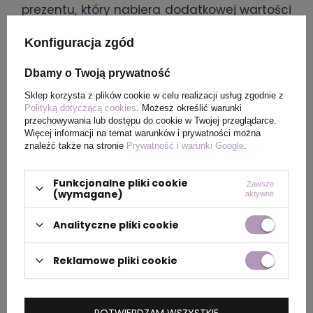
prezentu, który nabiera dodatkowej wartości
sentymentalnej. Dzięki możliwości
Konfiguracja zgód
umieszczenia na piersiówce graweru – czy
to z imieniem, datą, cytatem, czy dedykacją
Dbamy o Twoją prywatność
– staje się ona niepowtarzalnym i osobistym
Sklep korzysta z plików cookie w celu realizacji usług zgodnie z
podarunkiem, który z pewnością zostanie
Polityką dotyczącą cookies
. Możesz określić warunki
doceniony przez obdarowanego.
przechowywania lub dostępu do cookie w Twojej przeglądarce.
Więcej informacji na temat warunków i prywatności można
Grawerowana piersiówka świetnie sprawdzi
znaleźć także na stronie
Prywatność i warunki Google
.
się jako prezent na szczególne okazje, takie
jak urodziny, jubileusze, śluby czy rocznice.
Funkcjonalne pliki cookie
Zawsze
Wybierając grawer, można podkreślić
(wymagane)
aktywne
wyjątkowość relacji i sprawić, że prezent
Analityczne pliki cookie
będzie nie tylko elegancki, ale również pełen
emocji i wspomnień. To doskonały sposób,
Reklamowe pliki cookie
aby wyrazić wdzięczność, miłość lub
szacunek w niebanalny sposób.
Piersiówki na alkohol grawerowane są również