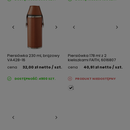
Piersiówka 230 ml, brązowy
Piersiówka 178 ml z 2
VA428-16
kieliszkami FAITH, 6016807
cena
32,00 zł
netto
/ szt.
cena
40,91 zł
netto
/ szt.
DOSTĘPNOŚĆ:
4900
SZT.
PRODUKT NIEDOSTĘPNY