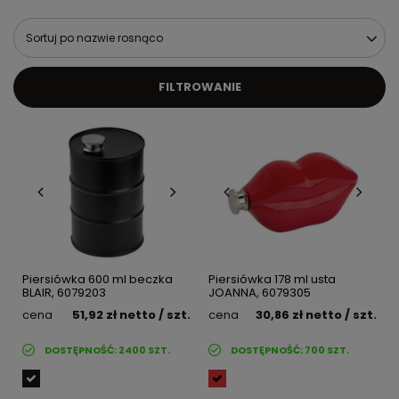
Sortuj po nazwie rosnąco
FILTROWANIE
Piersiówka 600 ml beczka
Piersiówka 178 ml usta
BLAIR, 6079203
JOANNA, 6079305
cena
51,92 zł
netto
/ szt.
cena
30,86 zł
netto
/ szt.
DOSTĘPNOŚĆ:
2400
SZT.
DOSTĘPNOŚĆ:
700
SZT.