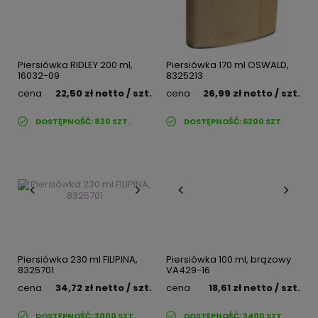
Piersiówka RIDLEY 200 ml,
Piersiówka 170 ml OSWALD,
16032-09
8325213
cena
22,50 zł
netto
/ szt.
cena
26,99 zł
netto
/ szt.
DOSTĘPNOŚĆ:
820
SZT.
DOSTĘPNOŚĆ:
6200
SZT.
Piersiówka 230 ml FILIPINA,
Piersiówka 100 ml, brązowy
8325701
VA429-16
cena
34,72 zł
netto
/ szt.
cena
18,61 zł
netto
/ szt.
DOSTĘPNOŚĆ:
3000
SZT.
DOSTĘPNOŚĆ:
3400
SZT.