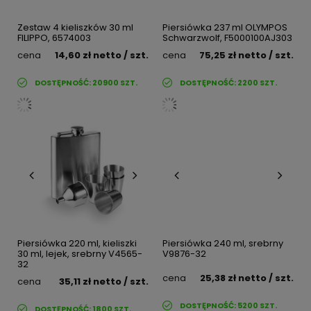
Zestaw 4 kieliszków 30 ml
Piersiówka 237 ml OLYMPOS
FILIPPO, 6574003
Schwarzwolf, F5000100AJ303
cena
14,60 zł
netto
/ szt.
cena
75,25 zł
netto
/ szt.
DOSTĘPNOŚĆ:
20900
SZT.
DOSTĘPNOŚĆ:
2200
SZT.
Piersiówka 220 ml, kieliszki
Piersiówka 240 ml, srebrny
30 ml, lejek, srebrny V4565-
V9876-32
32
cena
25,38 zł
netto
/ szt.
cena
35,11 zł
netto
/ szt.
DOSTĘPNOŚĆ:
5200
SZT.
DOSTĘPNOŚĆ:
1800
SZT.