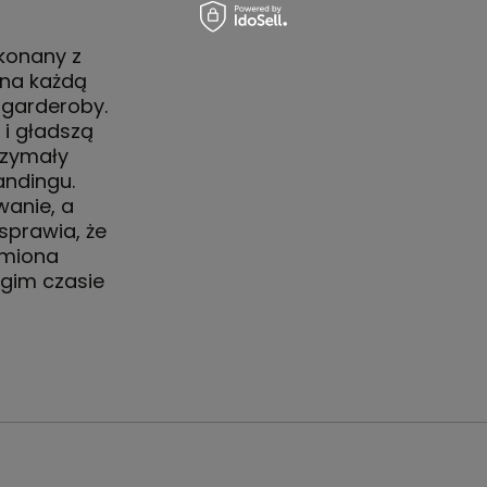
konany z
 na każdą
 garderoby.
i gładszą
rzymały
andingu.
anie, a
sprawia, że
amiona
gim czasie