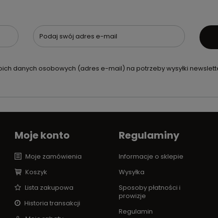
Podaj swój adres e-mail
ch danych osobowych (adres e-mail) na potrzeby wysyłki newslette
Moje konto
Regulaminy
Moje zamówienia
Informacje o sklepie
Koszyk
Wysyłka
Lista zakupowa
Sposoby płatności i
prowizje
Historia transakcji
Regulamin