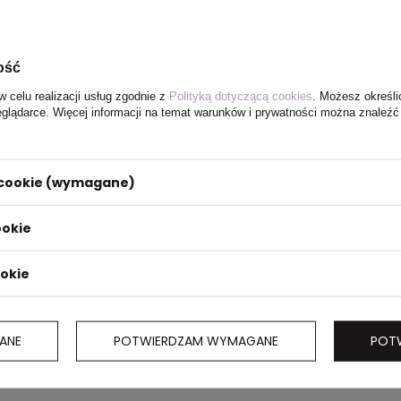
ość
w celu realizacji usług zgodnie z
Polityką dotyczącą cookies
. Możesz określi
eglądarce. Więcej informacji na temat warunków i prywatności można znaleźć
i cookie (wymagane)
 58 x 23 cm
ookie
ookie
ANE
POTWIERDZAM WYMAGANE
POT