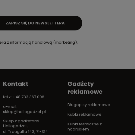
ZAPISZ SIĘ DO NEWSLETTERA
ra z informacją handlową (marketing).
Kontakt
Gadżety
reklamowe
tel.>: +48 733 367 006
Długopisy reklamowe
e-mail:
sklep@hellogadzet.pl
Kubki reklamowe
Sklep z gadżetami
Kubki termiczne z
Hellogadżet
,
nadrukiem
ul. Traugutta 143
,
71-314