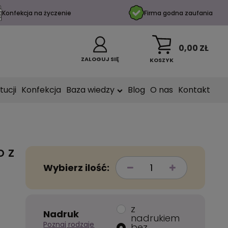
Konfekcja na życzenie
Firma godna zaufania
0,00 ZŁ
ZALOGUJ SIĘ
KOSZYK
tucji
Konfekcja
Baza wiedzy
Blog
O nas
Kontakt
o z
Wybierz ilość:
z
Nadruk
nadrukiem
Poznaj rodzaje
bez