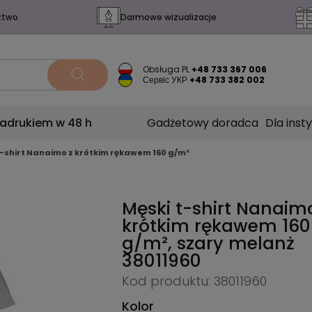
ztwo
Darmowe wizualizacje
Obsługa PL
+48 733 367 006
Сервіс УКР
+48 733 382 002
nadrukiem w 48 h
Gadżetowy doradca
Dla insty
t-shirt Nanaimo z krótkim rękawem 160 g/m²
Męski t-shirt Nanaim
krótkim rękawem 160
g/m², szary melanż
38011960
Kod produktu: 38011960
Kolor