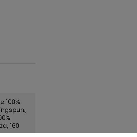
ze 100%
ingspun.
,
y90%
za, 160