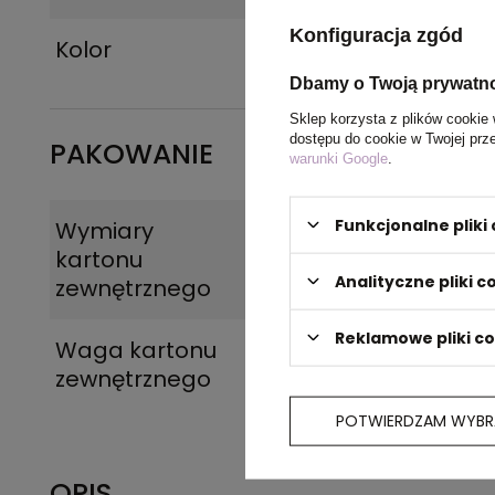
Konfiguracja zgód
Kolor
szary melanż
Dbamy o Twoją prywatn
Sklep korzysta z plików cookie 
dostępu do cookie w Twojej prz
PAKOWANIE
warunki Google
.
Funkcjonalne plik
Wymiary
38 x 58 x 19 cm
,
39 x
kartonu
Analityczne pliki c
zewnętrznego
Reklamowe pliki c
Waga kartonu
9 kg
,
12 kg
zewnętrznego
POTWIERDZAM WYBR
OPIS