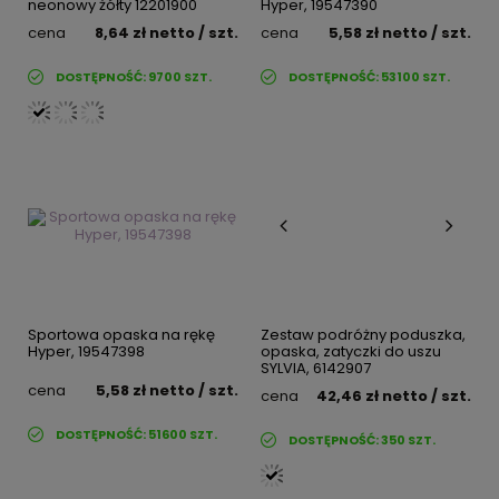
neonowy żółty 12201900
Hyper, 19547390
cena
8,64 zł
netto
/ szt.
cena
5,58 zł
netto
/ szt.
DOSTĘPNOŚĆ:
9700
SZT.
DOSTĘPNOŚĆ:
53100
SZT.
Sportowa opaska na rękę
Zestaw podróżny poduszka,
Hyper, 19547398
opaska, zatyczki do uszu
SYLVIA, 6142907
cena
5,58 zł
netto
/ szt.
cena
42,46 zł
netto
/ szt.
DOSTĘPNOŚĆ:
51600
SZT.
DOSTĘPNOŚĆ:
350
SZT.