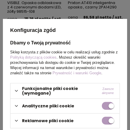
VISIBLE. Opaska odblaskowa
Prixton AT410 inteligentna
z 4 czerwonymi diodami LED,
opaska , czarny 2PA14290
żółty 98515-108
cena
86,58 zł
netto
/ szt.
cena
15,16 zł
netto
/ szt.
DOSTĘPNOŚĆ:
1100
SZT.
Konfiguracja zgód
DOSTĘPNOŚĆ:
2100
SZT.
Dbamy o Twoją prywatność
Sklep korzysta z plików cookie w celu realizacji usług zgodnie z
Polityką dotyczącą cookies
. Możesz określić warunki
przechowywania lub dostępu do cookie w Twojej przeglądarce.
Więcej informacji na temat warunków i prywatności można
znaleźć także na stronie
Prywatność i warunki Google
.
Opaska na rękę LED
Opaska na rękę MANSFIELD,
Funkcjonalne pliki cookie
Zawsze
PITTSBURGH, żółty 341208
pomarańczowy 363810
(wymagane)
aktywne
cena
14,34 zł
netto
/ szt.
cena
0,81 zł
netto
/ szt.
Analityczne pliki cookie
DOSTĘPNOŚĆ:
10500
SZT.
DOSTĘPNOŚĆ:
12500
SZT.
Reklamowe pliki cookie