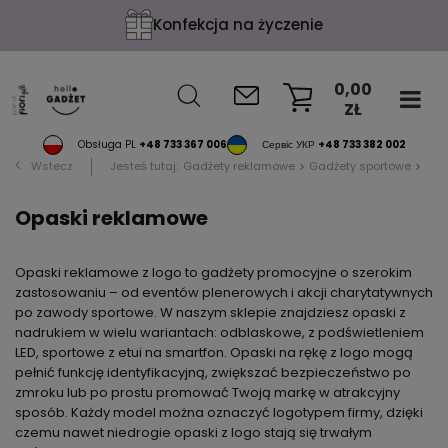
Konfekcja na życzenie
0,00
ZŁ
KOSZYK
Obsługa PL
+48 733 367 006
Сервіс УКР
+48 733 382 002
Wstecz
Jesteś tutaj:
Gadżety reklamowe
Gadżety sportowe
Opa
Opaski reklamowe
Opaski reklamowe z logo to gadżety promocyjne o szerokim
zastosowaniu – od eventów plenerowych i akcji charytatywnych
po zawody sportowe. W naszym sklepie znajdziesz opaski z
nadrukiem w wielu wariantach: odblaskowe, z podświetleniem
LED, sportowe z etui na smartfon. Opaski na rękę z logo mogą
pełnić funkcję identyfikacyjną, zwiększać bezpieczeństwo po
zmroku lub po prostu promować Twoją markę w atrakcyjny
sposób. Każdy model można oznaczyć logotypem firmy, dzięki
czemu nawet niedrogie opaski z logo stają się trwałym