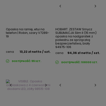
Opaska na ramię, etui na
HOBART. ZESTAW Smycz
telefon | Robin, szary V7289-
SUBLIMACJA Slim II (15 mm)
19
opaska na nadgarstek z
poliestru ze sprzączką
bezpieczeństwa, biały
94975-106
cena
13,22 zł
netto
/ szt.
cena
94,36 zł
netto
/ szt.
DOSTĘPNOŚĆ:
55
SZT.
DOSTĘPNOŚĆ:
108000
SZT.