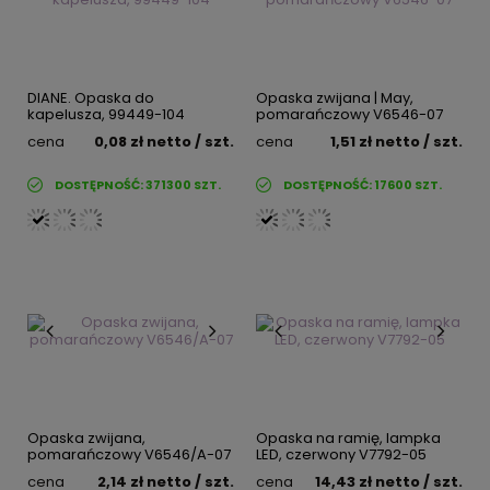
DIANE. Opaska do
Opaska zwijana | May,
kapelusza, 99449-104
pomarańczowy V6546-07
cena
0,08 zł
netto
/ szt.
cena
1,51 zł
netto
/ szt.
DOSTĘPNOŚĆ:
371300
SZT.
DOSTĘPNOŚĆ:
17600
SZT.
Opaska zwijana,
Opaska na ramię, lampka
pomarańczowy V6546/A-07
LED, czerwony V7792-05
cena
2,14 zł
netto
/ szt.
cena
14,43 zł
netto
/ szt.