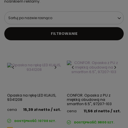
nośnikiem reklamy.
Sortuj po nazwie rosnąco
FILTROWANIE
Opaska na rękę LED KLAUS,
CONFOR. Opaska z PU z
9341208
miękką obudową na
smartfon 6.5", 97207-103
cena
15,39 zł
netto
/ szt.
cena
11,56 zł
netto
/ szt.
DOSTĘPNOŚĆ:
10700
SZT.
DOSTĘPNOŚĆ:
9800
SZT.