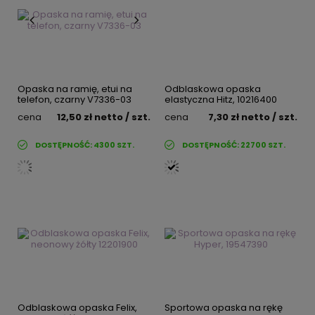
Opaska na ramię, etui na
Odblaskowa opaska
telefon, czarny V7336-03
elastyczna Hitz, 10216400
cena
12,50 zł
netto
/ szt.
cena
7,30 zł
netto
/ szt.
DOSTĘPNOŚĆ:
4300
SZT.
DOSTĘPNOŚĆ:
22700
SZT.
Odblaskowa opaska Felix,
Sportowa opaska na rękę