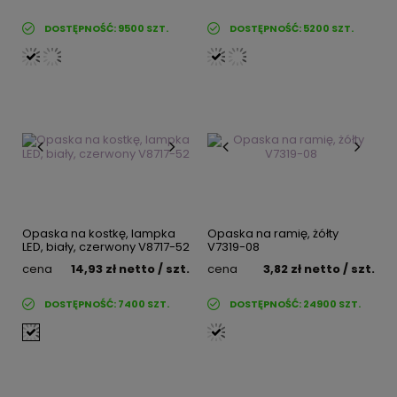
DOSTĘPNOŚĆ:
9500
SZT.
DOSTĘPNOŚĆ:
5200
SZT.
Opaska na kostkę, lampka
Opaska na ramię, żółty
LED, biały, czerwony V8717-52
V7319-08
cena
14,93 zł
netto
/ szt.
cena
3,82 zł
netto
/ szt.
DOSTĘPNOŚĆ:
7400
SZT.
DOSTĘPNOŚĆ:
24900
SZT.