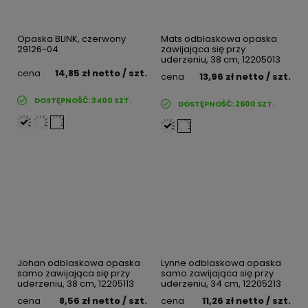
Opaska BLINK, czerwony
Mats odblaskowa opaska
29126-04
zawijająca się przy
uderzeniu, 38 cm, 12205013
cena
14,85 zł
netto
/ szt.
cena
13,96 zł
netto
/ szt.
DOSTĘPNOŚĆ:
3400
SZT.
DOSTĘPNOŚĆ:
2600
SZT.
Johan odblaskowa opaska
Lynne odblaskowa opaska
samo zawijająca się przy
samo zawijająca się przy
uderzeniu, 38 cm, 12205113
uderzeniu, 34 cm, 12205213
cena
8,56 zł
netto
/ szt.
cena
11,26 zł
netto
/ szt.