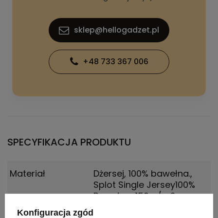
sklep@hellogadzet.pl
+48 733 367 006
SPECYFIKACJA PRODUKTU
Materiał
Dżersej, 100% bawełna.
,
Splot Single Jersey100%
Bawełna, 150 g/m2
Konfiguracja zgód