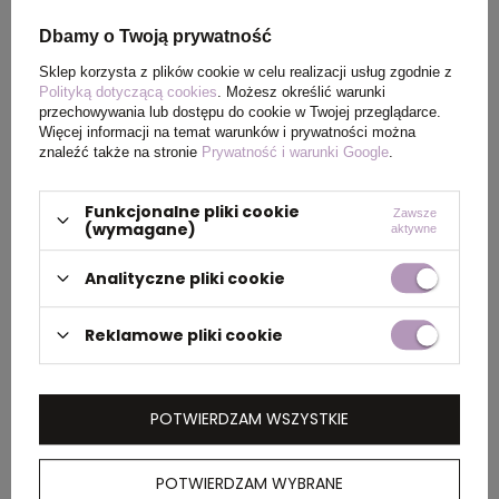
Kolor
granatowy
Dbamy o Twoją prywatność
Sklep korzysta z plików cookie w celu realizacji usług zgodnie z
Polityką dotyczącą cookies
. Możesz określić warunki
PAKOWANIE
przechowywania lub dostępu do cookie w Twojej przeglądarce.
Więcej informacji na temat warunków i prywatności można
znaleźć także na stronie
Prywatność i warunki Google
.
Wymiary
35 x 46 x 29 cm
kartonu
Funkcjonalne pliki cookie
Zawsze
(wymagane)
zewnętrznego
aktywne
Analityczne pliki cookie
Waga
13 kg
kartonu
Reklamowe pliki cookie
zewnętrznego
POTWIERDZAM WSZYSTKIE
OPIS
POTWIERDZAM WYBRANE
Męska koszulka z krótkim rękawem Heros jest