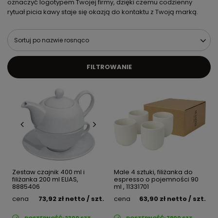
oznaczyć logotypem Twojej firmy, dzięki czemu codzienny
rytuał picia kawy staje się okazją do kontaktu z Twoją marką.
Sortuj po nazwie rosnąco
FILTROWANIE
Zestaw czajnik 400 ml i
Male 4 sztuki, filiżanka do
filiżanka 200 ml ELIAS,
espresso o pojemności 90
8885406
ml , 11331701
cena
73,92 zł
netto
/ szt.
cena
63,90 zł
netto
/ szt.