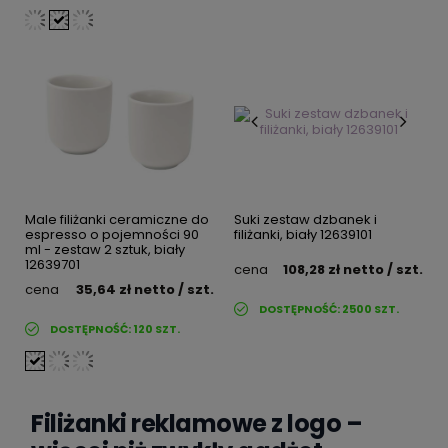
Male filiżanki ceramiczne do
Suki zestaw dzbanek i
espresso o pojemności 90
filiżanki, biały 12639101
ml - zestaw 2 sztuk, biały
12639701
cena
108,28 zł
netto
/ szt.
cena
35,64 zł
netto
/ szt.
DOSTĘPNOŚĆ:
2500
SZT.
DOSTĘPNOŚĆ:
120
SZT.
Filiżanki reklamowe z logo –