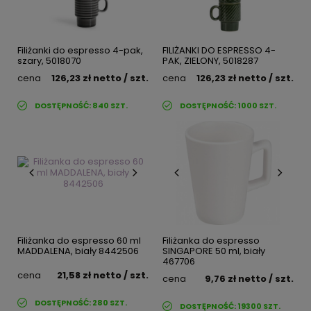
Filiżanki do espresso 4-pak,
FILIŻANKI DO ESPRESSO 4-
szary, 5018070
PAK, ZIELONY, 5018287
cena
126,23 zł
netto
/ szt.
cena
126,23 zł
netto
/ szt.
DOSTĘPNOŚĆ:
840
SZT.
DOSTĘPNOŚĆ:
1000
SZT.
Filiżanka do espresso 60 ml
Filiżanka do espresso
MADDALENA, biały 8442506
SINGAPORE 50 ml, biały
467706
cena
21,58 zł
netto
/ szt.
cena
9,76 zł
netto
/ szt.
DOSTĘPNOŚĆ:
280
SZT.
DOSTĘPNOŚĆ:
19300
SZT.