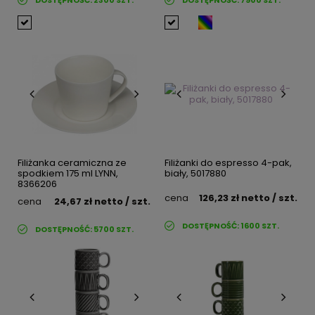
DOSTĘPNOŚĆ:
2300
SZT.
DOSTĘPNOŚĆ:
7900
SZT.
Filiżanka ceramiczna ze
Filiżanki do espresso 4-pak,
spodkiem 175 ml LYNN,
biały, 5017880
8366206
cena
126,23 zł
netto
/ szt.
cena
24,67 zł
netto
/ szt.
DOSTĘPNOŚĆ:
1600
SZT.
DOSTĘPNOŚĆ:
5700
SZT.