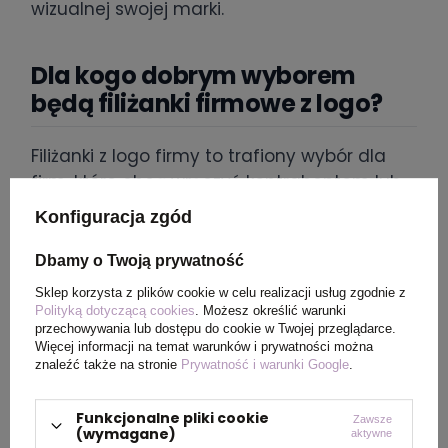
wizualnej swojej marki.
Dla kogo dobrym wyborem
będą filiżanki firmowe z logo?
Filiżanki z logo firmy to trafiony wybór dla
firm, które chcą wręczyć kontrahentom lub
pracownikom elegancki gadżet. Szczególnie
Konfiguracja zgód
dobrze sprawdzają się w branżach, w
których kultura picia kawy ma duże
Dbamy o Twoją prywatność
znaczenie – gastronomii, hotelarstwie czy
Sklep korzysta z plików cookie w celu realizacji usług zgodnie z
sektorze biurowym. Zestawy filiżanek z logo
Polityką dotyczącą cookies
. Możesz określić warunki
przechowywania lub dostępu do cookie w Twojej przeglądarce.
mogą posłużyć również jako wyposażenie
Więcej informacji na temat warunków i prywatności można
sal konferencyjnych lub stref recepcyjnych,
znaleźć także na stronie
Prywatność i warunki Google
.
gdzie codziennie budują wizerunek firmy w
oczach gości i klientów. Filiżanka z własnym
Funkcjonalne pliki cookie
Zawsze
(wymagane)
aktywne
logo wręczona podczas spotkania