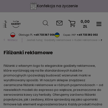
Konfekcja na życzenie
0,00
ZŁ
KOSZYK
Obsługa PL
+48 733 367 006
Сервіс УКР
+48 733 382 002
Wstecz
Jesteś tutaj:
Gadżety reklamowe
Kubki reklamowe
Fili
Filiżanki reklamowe
Filiżanki z własnym logo to eleganckie gadżety reklamowe,
które wyróżniają się na tle standardowych kubków
promocyjnych i pozwalają budować wizerunek marki w
wyrafinowany sposób. W naszym sklepie znajdziesz
ceramiczne filiżanki reklamowe w różnych pojemnościach – od
niewielkich modeli do espresso po większe, przeznaczone do
serwowania kawy czy herbaty. Oferujemy zarówno filiżanki
pojedyncze, jak i zestawy, które sprawdzą się jako upominki
firmowe lub element wyposażenia biura. Każdy produkt można