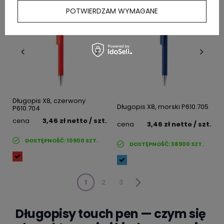
POTWIERDZAM WYMAGANE
Długopis X8, czerwony
Długopis X8, morski P610.705
P610.704
cena
3,46 zł
netto
/ szt.
cena
3,46 zł
netto
/ szt.
DOSTĘPNOŚĆ:
10900
SZT.
DOSTĘPNOŚĆ:
38900
SZT.
1
2
3
Długopisy touch pen — czym się