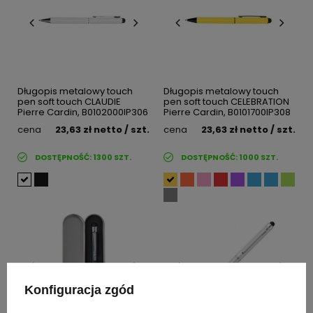
Długopis metalowy touch
Długopis metalowy touch
pen soft touch CLAUDIE
pen soft touch CELEBRATION
Pierre Cardin, B0102000IP306
Pierre Cardin, B0101700IP308
cena
23,63 zł
netto
/ szt.
cena
23,63 zł
netto
/ szt.
DOSTĘPNOŚĆ:
1300
SZT.
DOSTĘPNOŚĆ:
1000
SZT.
Konfiguracja zgód