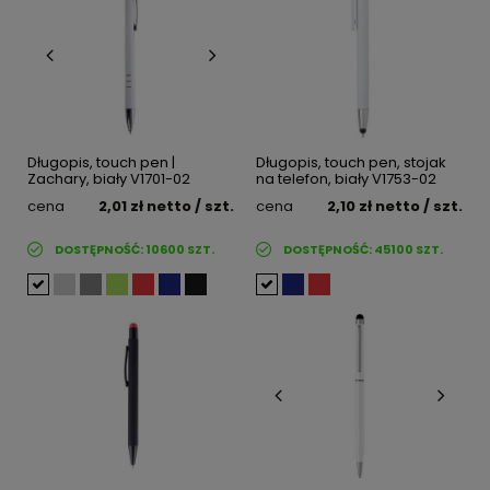
Długopis, touch pen |
Długopis, touch pen, stojak
Zachary, biały V1701-02
na telefon, biały V1753-02
cena
2,01 zł
netto
/ szt.
cena
2,10 zł
netto
/ szt.
DOSTĘPNOŚĆ:
10600
SZT.
DOSTĘPNOŚĆ:
45100
SZT.