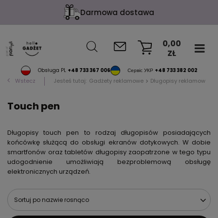
Darmowa dostawa
0,00
ZŁ
KOSZYK
Obsługa PL
+48 733 367 006
Сервіс УКР
+48 733 382 002
Wstecz
Jesteś tutaj:
Gadżety reklamowe
Długopisy reklamowe
Touch pen
Długopisy touch pen to rodzaj długopisów posiadających
końcówkę służącą do obsługi ekranów dotykowych. W dobie
smartfonów oraz tabletów długopisy zaopatrzone w tego typu
udogodnienie umożliwiają bezproblemową obsługę
elektronicznych urządzeń.
Sortuj po nazwie rosnąco