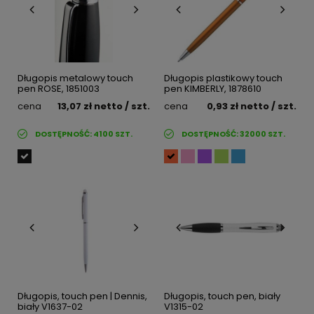
Długopis metalowy touch
Długopis plastikowy touch
pen ROSE, 1851003
pen KIMBERLY, 1878610
cena
13,07 zł
netto
/ szt.
cena
0,93 zł
netto
/ szt.
DOSTĘPNOŚĆ:
4100
SZT.
DOSTĘPNOŚĆ:
32000
SZT.
Długopis, touch pen | Dennis,
Długopis, touch pen, biały
biały V1637-02
V1315-02