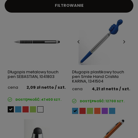
FILTROWANIE
Długopis metalowy touch
Długopis plastikowy touch
pen SEBASTIAN, 1041803
pen Smile Hand CrisMa
KARINA, 1341504
cena
2,09 zł
netto
/ szt.
cena
4,21 zł
netto
/ szt.
DOSTĘPNOŚĆ:
47400
SZT.
DOSTĘPNOŚĆ:
12700
SZT.