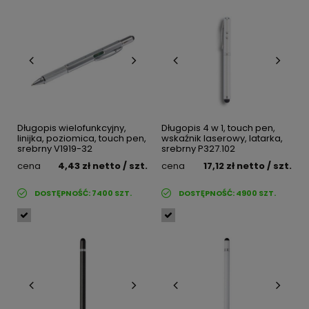
Długopis wielofunkcyjny,
Długopis 4 w 1, touch pen,
linijka, poziomica, touch pen,
wskaźnik laserowy, latarka,
srebrny V1919-32
srebrny P327.102
cena
4,43 zł
netto
/ szt.
cena
17,12 zł
netto
/ szt.
DOSTĘPNOŚĆ:
7400
SZT.
DOSTĘPNOŚĆ:
4900
SZT.