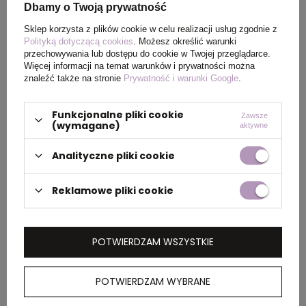
Dbamy o Twoją prywatność
Długopis, touch pen,
Długopis plastikowy touch
Sklep korzysta z plików cookie w celu realizacji usług zgodnie z
niebieski V1970-11
pen KIMBERLY, 1878606
Polityką dotyczącą cookies
. Możesz określić warunki
cena
12,04 zł
netto
/ szt.
cena
0,93 zł
netto
/ szt.
przechowywania lub dostępu do cookie w Twojej przeglądarce.
Więcej informacji na temat warunków i prywatności można
DOSTĘPNOŚĆ:
5400
SZT.
DOSTĘPNOŚĆ:
38600
SZT.
znaleźć także na stronie
Prywatność i warunki Google
.
Funkcjonalne pliki cookie
Zawsze
(wymagane)
aktywne
Analityczne pliki cookie
Reklamowe pliki cookie
POTWIERDZAM WSZYSTKIE
Długopis X8, czarny P610.701
Długopis X8, biały P610.703
cena
3,46 zł
netto
/ szt.
cena
3,46 zł
netto
/ szt.
POTWIERDZAM WYBRANE
DOSTĘPNOŚĆ:
8700
SZT.
DOSTĘPNOŚĆ:
20700
SZT.