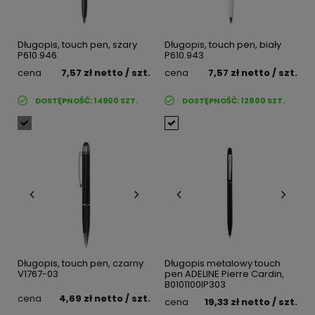
Długopis, touch pen, szary
Długopis, touch pen, biały
P610.946
P610.943
cena
7,57 zł
netto
/ szt.
cena
7,57 zł
netto
/ szt.
DOSTĘPNOŚĆ:
14900
SZT.
DOSTĘPNOŚĆ:
12800
SZT.
Długopis, touch pen, czarny
Długopis metalowy touch
V1767-03
pen ADELINE Pierre Cardin,
B0101100IP303
cena
4,69 zł
netto
/ szt.
cena
19,33 zł
netto
/ szt.