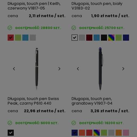
Długopis, touch pen | Keith,
Długopis, touch pen, biały
czerwony V1817-05
V3183-02
cena
2,11 zł
netto
/ szt.
cena
1,90 zł
netto
/ szt.
DOSTĘPNOŚĆ:
28800
SZT.
DOSTĘPNOŚĆ:
25700
SZT.
Długopis, touch pen Swiss
Długopis, touch pen,
Peak, czarny P610.440
granatowy V1907-04
cena
22,96 zł
netto
/ szt.
cena
3,26 zł
netto
/ szt.
DOSTĘPNOŚĆ:
6000
SZT.
DOSTĘPNOŚĆ:
16200
SZT.