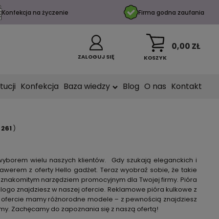
Konfekcja na życzenie
Firma godna zaufania
0,00 ZŁ
ZALOGUJ SIĘ
KOSZYK
tucji
Konfekcja
Baza wiedzy
Blog
O nas
Kontakt
:
261
)
 wyborem wielu naszych klientów.
Gdy szukają eleganckich i
grawerem
z oferty Hello gadżet
. Teraz wyobraź sobie, że takie
ż znakomitym narzędziem promocyjnym dla Twojej firmy.
Pióra
 logo
znajdziesz w naszej ofercie.
Reklamowe pióra kulkowe
z
W
ofercie mamy różnorodne modele – z pewnością znajdziesz
my.
Zachęcamy do zapoznania się z naszą ofertą!