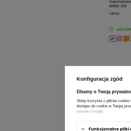
mechanizm
81156-106
cena
DOSTĘP
Konfiguracja zgód
Dbamy o Twoją prywatn
Sklep korzysta z plików cookie 
dostępu do cookie w Twojej prz
warunki Google
.
Funkcjonalne plik