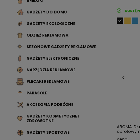
BRELOKI
DOSTĘP
GADŻETY DO DOMU
GADŻETY EKOLOGICZNE
ODZIEŻ REKLAMOWA
SEZONOWE GADŻETY REKLAMOWE
GADŻETY ELEKTRONICZNE
NARZĘDZIA REKLAMOWE
PLECAKI REKLAMOWE
PARASOLE
AKCESORIA PODRÓŻNE
GADŻETY KOSMETYCZNE I
ZDROWOTNE
AROMA. Dł
obrotowym,
GADŻETY SPORTOWE
cena