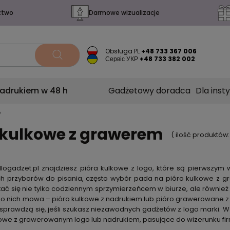
ztwo
Darmowe wizualizacje
Obsługa PL
+48 733 367 006
Сервіс УКР
+48 733 382 002
nadrukiem w 48 h
Gadżetowy doradca
Dla insty
e
 kulkowe z grawerem
( ilość produktów
llogadzet.pl znajdziesz pióra kulkowe z logo, które są pierwszym
ch przyborów do pisania, często wybór pada na
pióro kulkowe z 
tać się nie tylko codziennym sprzymierzeńcem w biurze, ale równie
 o nich mowa –
pióro kulkowe z nadrukiem
lub
pióro grawerowane z
sprawdzą się, jeśli szukasz niezawodnych gadżetów z logo marki. 
owe z grawerowanym logo lub nadrukiem,
pasujące do wizerunku fir