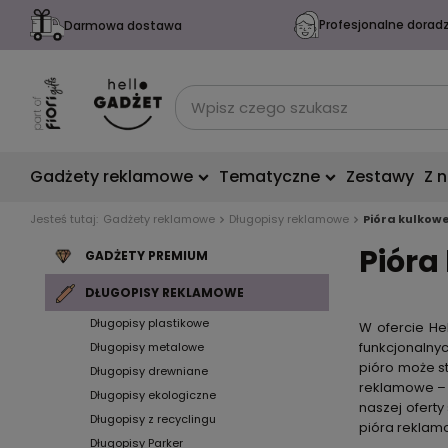
Profesjonalne dorad
Darmowa dostawa
Gadżety reklamowe
Tematyczne
Zestawy
Z 
Jesteś tutaj:
Gadżety reklamowe
Długopisy reklamowe
Pióra kulkow
Pióra
GADŻETY PREMIUM
DŁUGOPISY REKLAMOWE
Długopisy plastikowe
W ofercie He
funkcjonalny
Długopisy metalowe
pióro może s
Długopisy drewniane
reklamowe
–
Długopisy ekologiczne
naszej oferty
Długopisy z recyclingu
pióra reklam
Długopisy Parker