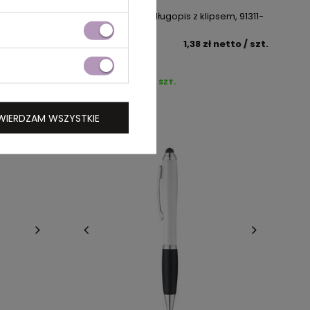
ftowego z
BETA. Aluminiowy długopis z klipsem, 91311-
109
netto
/ szt.
cena
1,38 zł
netto
/ szt.
DOSTĘPNOŚĆ:
23
SZT.
WIERDZAM WSZYSTKIE