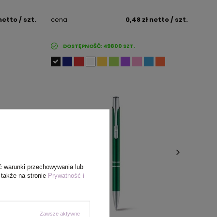
netto
/ szt.
cena
0,48 zł
netto
/ szt.
DOSTĘPNOŚĆ:
49800
SZT.
ć warunki przechowywania lub
 także na stronie
Prywatność i
Zawsze aktywne