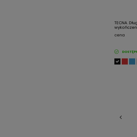
TECNA. Dłu
wykończeni
cena
DOSTĘP