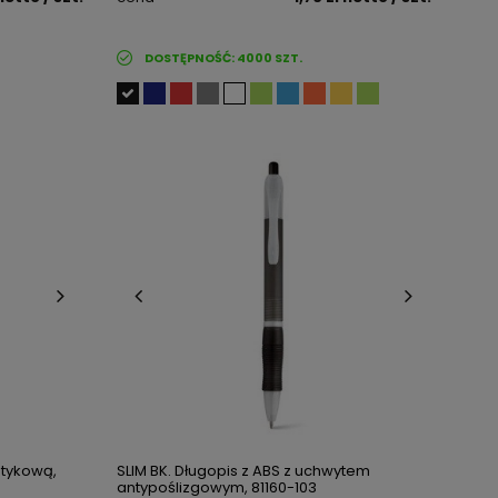
DOSTĘPNOŚĆ:
4000
SZT.
otykową,
SLIM BK. Długopis z ABS z uchwytem
antypoślizgowym, 81160-103