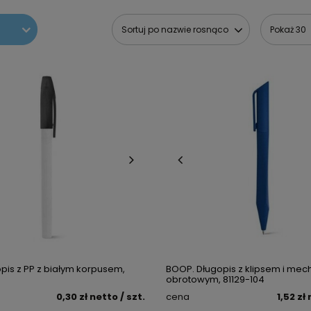
Sortuj po nazwie rosnąco
Pokaż 30
pis z PP z białym korpusem,
BOOP. Długopis z klipsem i m
obrotowym, 81129-104
0,30 zł
netto
/ szt.
cena
1,52 zł