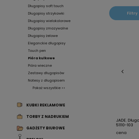
Długopisy soft touch
Filtry
Długopisy strzykawki
Długopisy wielokolorowe
Długopisy zmazywalne
Długopisy żelowe
Eleganckie długopisy
Touch pen
Pióra kulkowe
Pióra wieczne
Zestawy długopisów
Notesy z długopisem
Pokaż wszystkie >>
KUBKI REKLAMOWE
TORBY Z NADRUKIEM
JADE. Długo
51110-103
GADŻETY BIUROWE
cena