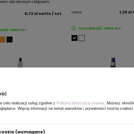
em obrotowym i klipsem,
cena
1,20 zł
6,72 zł
netto
/ szt.
DOSTĘPNOŚĆ:
11600
SZT.
NOŚĆ:
4600
SZT.
ość
w celu realizacji usług zgodnie z
Polityką dotyczącą cookies
. Możesz określi
eglądarce. Więcej informacji na temat warunków i prywatności można znaleźć
i cookie (wymagane)