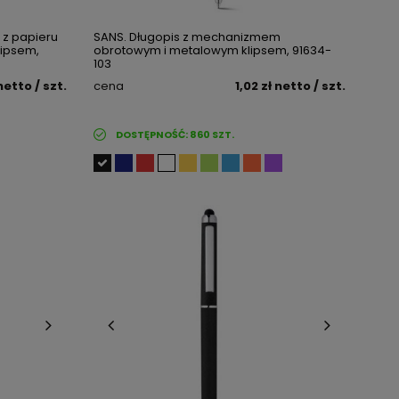
 z papieru
SANS. Długopis z mechanizmem
lipsem,
obrotowym i metalowym klipsem, 91634-
103
netto
/ szt.
cena
1,02 zł
netto
/ szt.
DOSTĘPNOŚĆ:
860
SZT.