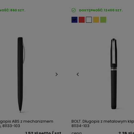
NOŚĆ:
860
SZT.
DOSTĘPNOŚĆ:
12400
SZT.
ugopis ABS z mechanizmem
BOLT. Długopis z metalowym kli
 81133-103
81134-103
1,52 zł
netto
/ szt.
cena
2,26 zł