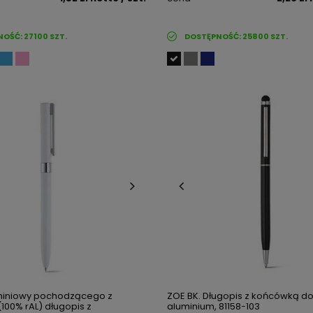
NOŚĆ:
27100
SZT.
DOSTĘPNOŚĆ:
25800
SZT.
miniowy pochodzącego z
ZOE BK. Długopis z końcówką d
(100% rAL) długopis z
aluminium, 81158-103