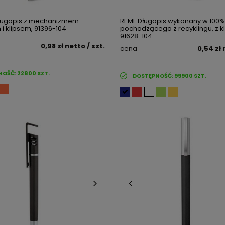
ługopis z mechanizmem
REMI. Długopis wykonany w 100%
i klipsem, 91396-104
pochodzącego z recyklingu, z k
91628-104
0,98 zł
netto
/ szt.
cena
0,54 zł
NOŚĆ:
22800
SZT.
DOSTĘPNOŚĆ:
99900
SZT.