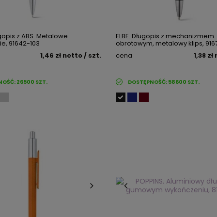
gopis z ABS. Metalowe
ELBE. Długopis z mechanizmem
e, 91642-103
obrotowym, metalowy klips, 916
1,46 zł
netto
/ szt.
cena
1,38 zł
NOŚĆ:
26500
SZT.
DOSTĘPNOŚĆ:
58600
SZT.