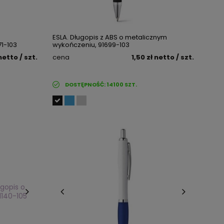
ESLA. Długopis z ABS o metalicznym
71-103
wykończeniu, 91699-103
netto
/ szt.
cena
1,50 zł
netto
/ szt.
DOSTĘPNOŚĆ:
14100
SZT.