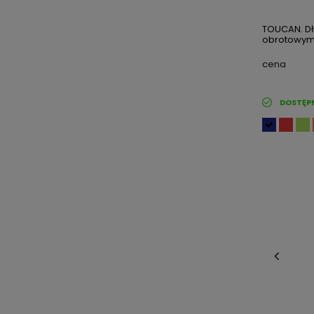
TOUCAN. D
obrotowym 
cena
DOSTĘP