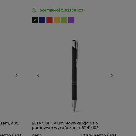
DOSTĘPNOŚĆ:
82200
SZT.
psem, ABS,
BETA SOFT. Aluminiowy długopis o
gumowym wykończeniu, 81141-103
netto
/ szt.
cena
1,76 zł
netto
/ szt.