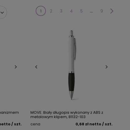
1
2
3
4
5
...
9
echanizmem
MOVE. Biały długopis wykonany z ABS z
metalowym klipem, 81132-103
netto
/ szt.
cena
0,68 zł
netto
/ szt.