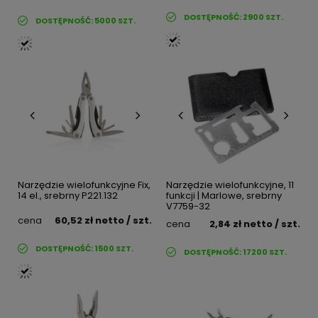
DOSTĘPNOŚĆ:
2900
SZT.
DOSTĘPNOŚĆ:
5000
SZT.
Narzędzie wielofunkcyjne Fix,
Narzędzie wielofunkcyjne, 11
14 el., srebrny P221.132
funkcji | Marlowe, srebrny
V7759-32
cena
60,52 zł
netto
/ szt.
cena
2,84 zł
netto
/ szt.
DOSTĘPNOŚĆ:
1500
SZT.
DOSTĘPNOŚĆ:
17200
SZT.