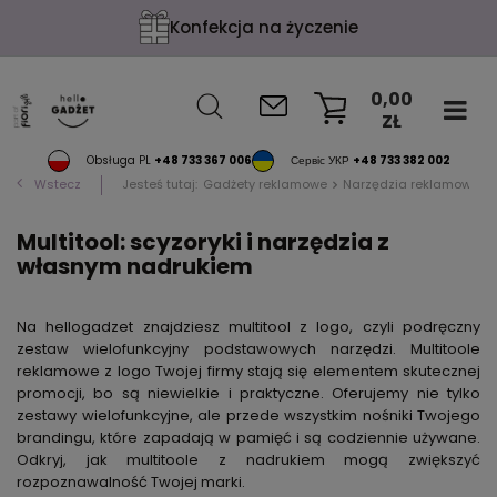
Konfekcja na życzenie
0,00
ZŁ
KOSZYK
Obsługa PL
+48 733 367 006
Сервіс УКР
+48 733 382 002
Wstecz
Jesteś tutaj:
Gadżety reklamowe
Narzędzia reklamowe
Multitool: scyzoryki i narzędzia z
własnym nadrukiem
Na hellogadzet znajdziesz multitool z logo, czyli podręczny
zestaw wielofunkcyjny podstawowych narzędzi. Multitoole
reklamowe z logo Twojej firmy stają się elementem skutecznej
promocji, bo są niewielkie i praktyczne. Oferujemy nie tylko
zestawy wielofunkcyjne, ale przede wszystkim nośniki Twojego
brandingu, które zapadają w pamięć i są codziennie używane.
Odkryj, jak multitoole z nadrukiem mogą zwiększyć
rozpoznawalność Twojej marki.