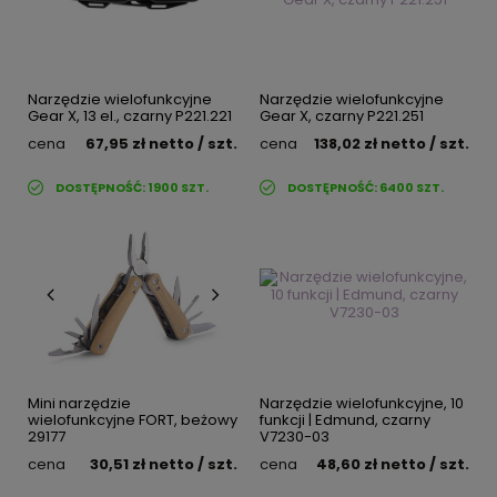
Narzędzie wielofunkcyjne
Narzędzie wielofunkcyjne
Gear X, 13 el., czarny P221.221
Gear X, czarny P221.251
cena
67,95 zł
netto
/ szt.
cena
138,02 zł
netto
/ szt.
DOSTĘPNOŚĆ:
1900
SZT.
DOSTĘPNOŚĆ:
6400
SZT.
Mini narzędzie
Narzędzie wielofunkcyjne, 10
wielofunkcyjne FORT, beżowy
funkcji | Edmund, czarny
29177
V7230-03
cena
30,51 zł
netto
/ szt.
cena
48,60 zł
netto
/ szt.