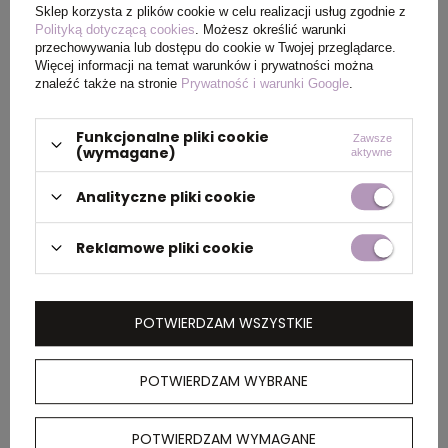
Sklep korzysta z plików cookie w celu realizacji usług zgodnie z
Polityką dotyczącą cookies
. Możesz określić warunki
przechowywania lub dostępu do cookie w Twojej przeglądarce.
Więcej informacji na temat warunków i prywatności można
znaleźć także na stronie
Prywatność i warunki Google
.
Funkcjonalne pliki cookie
Zawsze
(wymagane)
aktywne
Narzędzie wielofunkcyjne
Narzędzie wielofunkcyjne,
BARDI, czarny 29185-02
zestaw kluczy imbusowych,
Analityczne pliki cookie
6 funkcji | Diego, drewno
V1399-17
cena
7,65 zł
netto
/ szt.
Reklamowe pliki cookie
cena
11,51 zł
netto
/ szt.
DOSTĘPNOŚĆ:
2600
SZT.
DOSTĘPNOŚĆ:
3000
SZT.
POTWIERDZAM WSZYSTKIE
POTWIERDZAM WYBRANE
POTWIERDZAM WYMAGANE