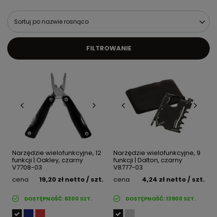
Sortuj po nazwie rosnąco
FILTROWANIE
Narzędzie wielofunkcyjne, 12
Narzędzie wielofunkcyjne, 9
funkcji | Oakley, czarny
funkcji | Dalton, czarny
V7708-03
V8777-03
cena
19,20 zł
netto
/ szt.
cena
4,24 zł
netto
/ szt.
DOSTĘPNOŚĆ:
6300
SZT.
DOSTĘPNOŚĆ:
13900
SZT.