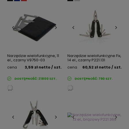
Narzędzie wielofunkcyjne, 11
Narzędzie wielofunkcyjne Fix,
el., czarny V9750-03
14 el., czarny P221.131
cena
3,59 zł
netto
/ szt.
cena
60,52 zł
netto
/ szt.
DOSTĘPNOŚĆ:
21800
SZT.
DOSTĘPNOŚĆ:
790
SZT.