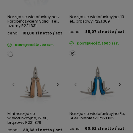
Narzędzie wielofunkcyjne z
Narzędzie wielofunkcyjne, 13
karabińczykiem Solid, 11 el.,
el., brązowy P221.369
czarny P221.331
cena
85,07 zł
netto
/ szt.
cena
101,00 zł
netto
/ szt.
DOSTĘPNOŚĆ:
2000
SZT.
DOSTĘPNOŚĆ:
290
SZT.
Mini narzędzie
Narzędzie wielofunkcyjne Fix,
wielofunkcyjne, 12 el.,
14 el., niebieski P221.135
brązowy P221.379
cena
60,52 zł
netto
/ szt.
cena
39,68 zł
netto
/ szt.