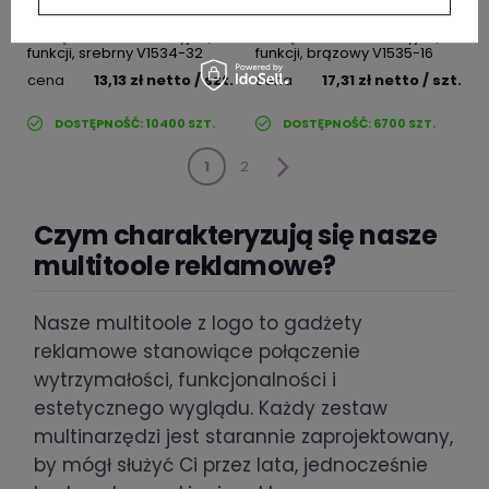
Narzędzie wielofunkcyjne, 17
Narzędzie wielofunkcyjne, 6
funkcji, srebrny V1534-32
funkcji, brązowy V1535-16
cena
13,13 zł
netto
/ szt.
cena
17,31 zł
netto
/ szt.
DOSTĘPNOŚĆ:
10400
SZT.
DOSTĘPNOŚĆ:
6700
SZT.
1
2
Czym charakteryzują się nasze
multitoole reklamowe?
Nasze multitoole z logo to gadżety
reklamowe stanowiące połączenie
wytrzymałości, funkcjonalności i
estetycznego wyglądu. Każdy zestaw
multinarzędzi jest starannie zaprojektowany,
by mógł służyć Ci przez lata, jednocześnie