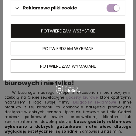
Reklamowe pliki cookie
POTWIERDZAM WSZYSTKIE
POTWIERDZAM WYBRANE
POTWIERDZAM WYMAGANE
Gadżety reklamowe dla pracowników
biurowych i nie tylko!
W katalogu naszego sklepu z akcesoriami promocyjnymi
czekają na Ciebie rewelacyjne
gadżety biurowe
, które opatrzymy
nadrukiem z logo Twojej firmy.
Długopisy reklamowe
i inne
produkty z tej kategorii to doskonałe narzędzia promocyjne,
dostępne w dobrych cenach. Upominki firmowe od Hello Gadżet
możesz podarować swoim pracownikom, klientom lub
kontrahentom na dowolną okazję.
Nasze
gadżety reklamowe
wykonano z dobrych gatunkowo materiałów, dlatego
wyglądają estetycznie i są solidne.
Zamówisz u nas m.in.: