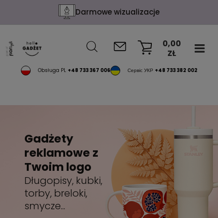
Darmowe wizualizacje
0,00
ZŁ
KOSZYK
Obsługa PL
+48 733 367 006
Сервіс УКР
+48 733 382 002
Gadżety
reklamowe z
Twoim logo
Długopisy, kubki,
torby, breloki,
smycze...