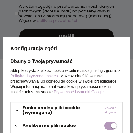
Wyrażam zgodę na przetwarzanie moich danych
osobowych (adres e-mail) na potrzeby wysyłki
newslettera z informacją handlową (marketing).
Więcej w
polityce prywatności.
Wyślij
Konfiguracja zgód
Dbamy o Twoją prywatność
Sklep korzysta z plików cookie w celu realizacji usług zgodnie z
Polityką dotyczącą cookies
. Możesz określić warunki
przechowywania lub dostępu do cookie w Twojej przeglądarce.
Więcej informacji na temat warunków i prywatności można
znaleźć także na stronie
Prywatność i warunki Google
.
Funkcjonalne pliki cookie
Zawsze
(wymagane)
aktywne
Analityczne pliki cookie