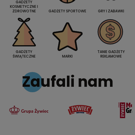
GADŻETY
KOSMETYCZNE I
ZDROWOTNE
GADŻETY SPORTOWE
GRY I ZABAWKI
GADŻETY
TANIE GADŻETY
ŚWIĄTECZNE
MARKI
REKLAMOWE
Zaufali nam