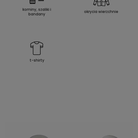
kominy, szaliki i
okrycia wierzchnie
bandany
t-shirty