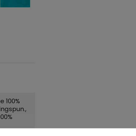
ze 100%
ingspun.
,
y100%