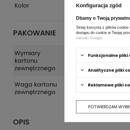
Kolor
morski
Konfiguracja zgód
Dbamy o Twoją prywatn
Sklep korzysta z plików cookie 
PAKOWANIE
dostępu do cookie w Twojej prz
warunki Google
.
Wymiary
40 x 56 x 18 cm
Funkcjonalne plik
kartonu
zewnętrznego
Analityczne pliki c
Waga kartonu
11 kg
Reklamowe pliki c
zewnętrznego
POTWIERDZAM WYBR
OPIS