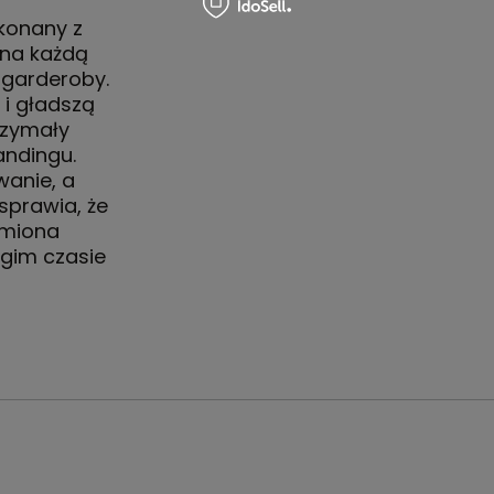
konany z
 na każdą
 garderoby.
i gładszą
rzymały
andingu.
anie, a
sprawia, że
amiona
gim czasie