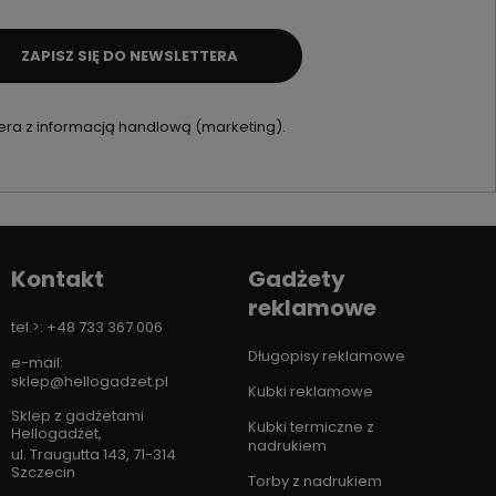
ZAPISZ SIĘ DO NEWSLETTERA
ra z informacją handlową (marketing).
Kontakt
Gadżety
reklamowe
tel.>: +48 733 367 006
Długopisy reklamowe
e-mail:
sklep@hellogadzet.pl
Kubki reklamowe
Sklep z gadżetami
Kubki termiczne z
Hellogadżet
,
nadrukiem
ul. Traugutta 143
,
71-314
Szczecin
Torby z nadrukiem