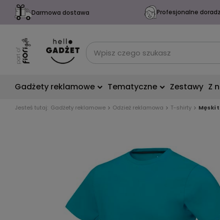
Profesjonalne dorad
Darmowa dostawa
Gadżety reklamowe
Tematyczne
Zestawy
Z 
Jesteś tutaj:
Gadżety reklamowe
Odzież reklamowa
T-shirty
Męski 