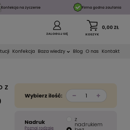
Konfekcja na życzenie
Firma godna zaufania
0,00 ZŁ
ZALOGUJ SIĘ
KOSZYK
tucji
Konfekcja
Baza wiedzy
Blog
O nas
Kontakt
o z
Wybierz ilość:
0
z
Nadruk
nadrukiem
Poznaj rodzaje
bez