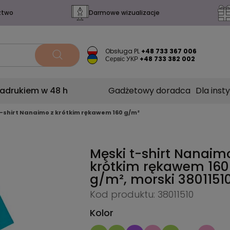
ztwo
Darmowe wizualizacje
Obsługa PL
+48 733 367 006
Сервіс УКР
+48 733 382 002
nadrukiem w 48 h
Gadżetowy doradca
Dla insty
t-shirt Nanaimo z krótkim rękawem 160 g/m²
Męski t-shirt Nanaim
krótkim rękawem 160
g/m², morski
3801151
Kod produktu: 38011510
Kolor