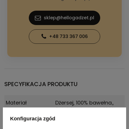
sklep@hellogadzet.pl
+48 733 367 006
SPECYFIKACJA PRODUKTU
Materiał
Dżersej, 100% bawełna.
,
Splot Single Jersey100%
Bawełna, 150 g/m2
Konfiguracja zgód