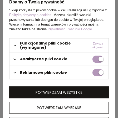
Kolor
Szary sztormowy
Dbamy o Twoją prywatność
Sklep korzysta z plików cookie w celu realizacji usług zgodnie z
Polityką dotyczącą cookies
. Możesz określić warunki
przechowywania lub dostępu do cookie w Twojej przeglądarce.
PAKOWANIE
Więcej informacji na temat warunków i prywatności można
znaleźć także na stronie
Prywatność i warunki Google
.
Wymiary
58 x 38 x 35 cm
Funkcjonalne pliki cookie
Zawsze
(wymagane)
aktywne
kartonu
zewnętrznego
Analityczne pliki cookie
Waga
19 kg
,
12 kg
Reklamowe pliki cookie
kartonu
zewnętrznego
POTWIERDZAM WSZYSTKIE
OPIS
POTWIERDZAM WYBRANE
Męska koszulka z krótkim rękawem Heros jest