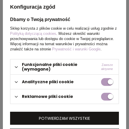
g/m2
Konfiguracja zgód
Kolor
biały
Dbamy o Twoją prywatność
Sklep korzysta z plików cookie w celu realizacji usług zgodnie z
Polityką dotyczącą cookies
. Możesz określić warunki
przechowywania lub dostępu do cookie w Twojej przeglądarce.
PAKOWANIE
Więcej informacji na temat warunków i prywatności można
znaleźć także na stronie
Prywatność i warunki Google
.
Wymiary
38 x 58 x 19 cm
,
42 x 63 x
Funkcjonalne pliki cookie
Zawsze
kartonu
18 cm
(wymagane)
aktywne
zewnętrznego
Analityczne pliki cookie
Waga
9 kg
,
12 kg
kartonu
Reklamowe pliki cookie
zewnętrznego
POTWIERDZAM WSZYSTKIE
OPIS