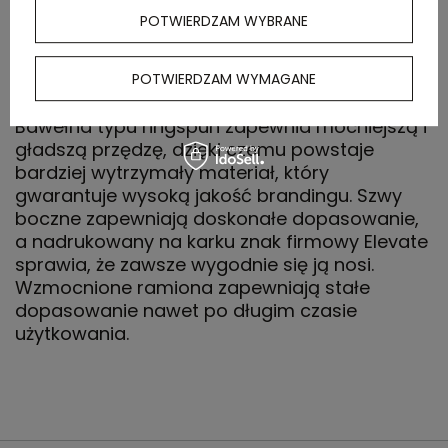
POTWIERDZAM WYBRANE
Męski t-shirt z krótkim rękawem Nanaimo
wykonany z bawełny o gramaturze 160 g/m2
jest idealny na każdą okazję i stanowi
POTWIERDZAM WYMAGANE
wygodny dodatek do każdej garderoby.
Bawełna typu ringspun zapewnia mocniejszą i
gładszą przędzę, dzięki czemu powstaje
bardziej wytrzymały materiał, który
gwarantuje wysoką jakość brandingu. Szwy
boczne zapewniają doskonałe dopasowanie,
a nadrukowany na karku znak firmowy Elevate
sprawia, że zawsze wygodnie się ją nosi.
Wzmocnione ramiona zapewniają stałe
dopasowanie nawet po długim czasie
użytkowania.