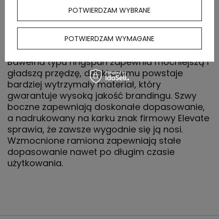
POTWIERDZAM WYBRANE
Męski t-shirt z krótkim rękawem Nanaimo
wykonany z bawełny o gramaturze 160 g/m2
jest idealny na każdą okazję i stanowi
POTWIERDZAM WYMAGANE
wygodny dodatek do każdej garderoby.
Bawełna typu ringspun zapewnia mocniejszą i
gładszą przędzę, dzięki czemu powstaje
bardziej wytrzymały materiał, który
gwarantuje wysoką jakość brandingu. Szwy
boczne zapewniają doskonałe dopasowanie,
a nadrukowany na karku znak firmowy Elevate
sprawia, że zawsze wygodnie się ją nosi.
Wzmocnione ramiona zapewniają stałe
dopasowanie nawet po długim czasie
użytkowania.