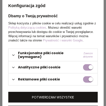
g/m2
Konfiguracja zgód
Kolor
niebieski
Dbamy o Twoją prywatność
Sklep korzysta z plików cookie w celu realizacji usług zgodnie z
Polityką dotyczącą cookies
. Możesz określić warunki
przechowywania lub dostępu do cookie w Twojej przeglądarce.
PAKOWANIE
Więcej informacji na temat warunków i prywatności można
znaleźć także na stronie
Prywatność i warunki Google
.
Wymiary
38 x 51 x 18 cm
,
39 x 58 x
Funkcjonalne pliki cookie
Zawsze
kartonu
23 cm
(wymagane)
aktywne
zewnętrznego
Analityczne pliki cookie
Waga
9 kg
,
12 kg
kartonu
Reklamowe pliki cookie
zewnętrznego
POTWIERDZAM WSZYSTKIE
OPIS