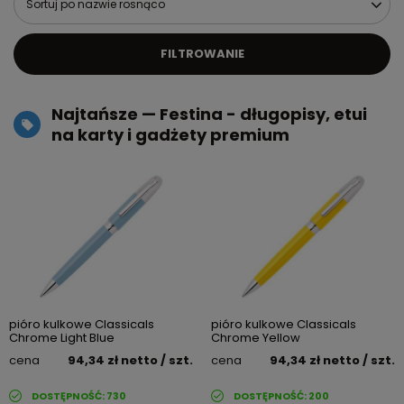
Sortuj po nazwie rosnąco
FILTROWANIE
Najtańsze — Festina - długopisy, etui
na karty i gadżety premium
pióro kulkowe Classicals
pióro kulkowe Classicals
Chrome Light Blue
Chrome Yellow
cena
94,34 zł
netto
/ szt.
cena
94,34 zł
netto
/ szt.
DOSTĘPNOŚĆ:
730
DOSTĘPNOŚĆ:
200