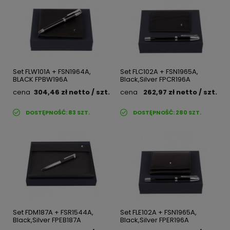
Set FLW101A + FSN1964A,
Set FLC102A + FSN1965A,
BLACK FPBW196A
Black,Silver FPCR196A
cena
304,46 zł
netto
/ szt.
cena
262,97 zł
netto
/ szt.
DOSTĘPNOŚĆ:
83
SZT.
DOSTĘPNOŚĆ:
280
SZT.
Set FDM187A + FSR1544A,
Set FLE102A + FSN1965A,
Black,Silver FPEB187A
Black,Silver FPER196A