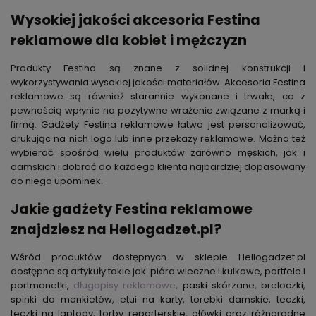
Wysokiej jakości akcesoria Festina
reklamowe dla kobiet i mężczyzn
Produkty Festina są znane z solidnej konstrukcji i
wykorzystywania wysokiej jakości materiałów. Akcesoria Festina
reklamowe są również starannie wykonane i trwałe, co z
pewnością wpłynie na pozytywne wrażenie związane z marką i
firmą. Gadżety Festina reklamowe łatwo jest personalizować,
drukując na nich logo lub inne przekazy reklamowe. Można też
wybierać spośród wielu produktów zarówno męskich, jak i
damskich i dobrać do każdego klienta najbardziej dopasowany
do niego upominek.
Jakie gadżety Festina reklamowe
znajdziesz na Hellogadzet.pl?
Wśród produktów dostępnych w sklepie Hellogadzet.pl
dostępne są artykuły takie jak: pióra wieczne i kulkowe, portfele i
portmonetki,
długopisy reklamowe
, paski skórzane, breloczki,
spinki do mankietów, etui na karty, torebki damskie, teczki,
teczki na laptopy, torby reporterskie, ołówki oraz różnorodne