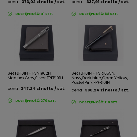
cena
373,02 zł
netto
/ szt.
cena
337,91 zł
netto
/ szt.
DOSTĘPNOŚĆ:
41
SZT.
DOSTĘPNOŚĆ:
88
SZT.
Set FLF101H + FSN1962H,
Set FLF101N + FSR1655N,
Medium Grey,Silver FPFP101H
Navy,Dark blue,Open Yellow,
Pastel Pink FPFR101N
cena
347,24 zł
netto
/ szt.
cena
386,24 zł
netto
/ szt.
DOSTĘPNOŚĆ:
270
SZT.
DOSTĘPNOŚĆ:
110
SZT.