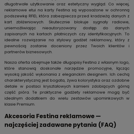
długotrwałe użytkowanie oraz estetyczny wygląd. Co więcej,
reklamowe etui na karty Festina są wyposażone w ochronną
podszewkę RFID, która zabezpiecza przed kradzieżą danych z
kart zbliżeniowych. Skutecznie blokuje sygnały radiowe,
uniemożliwiając nieautoryzowany dostęp do danych
zapisanych na kartach płatniczych czy identyfikacyjnych. To
idealne rozwiązanie na stylowy gadżet reklamowy, który z
pewnością zostanie doceniony przez Twoich klientów i
partnerów biznesowych.
Nasza oferta obejmuje także długopisy Festina z własnym logo,
które stanowią doskonałe narzędzie promocyjne, łącząc
wysoką jakość wykonania z eleganckim designem. Ich cechą
charakterystyczną jest bogata, żywa kolorystyka oraz ozdobne
detale w postaci kryształowych kamieni zdobiących górną
część pióra. Te praktyczne gadżety reklamowe mogą być
idealnym dodatkiem do wielu zestawów upominkowych w
klasie Premium.
Akcesoria Festina reklamowe —
najczęściej zadawane pytania (FAQ)