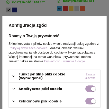
DOSTĘPNOŚĆ:
650
SZT.
DOSTĘPNOŚĆ:
1200
SZT.
Konfiguracja zgód
Dbamy o Twoją prywatność
Sklep korzysta z plików cookie w celu realizacji usług zgodnie z
Polityką dotyczącą cookies
. Możesz określić warunki
przechowywania lub dostępu do cookie w Twojej przeglądarce.
Więcej informacji na temat warunków i prywatności można
Wieczne pióro Classicals
Wieczne pióro Classicals
znaleźć także na stronie
Prywatność i warunki Google
.
Chrome Black, Black,Pastel
Chrome White, White,Silver
Grey FSN1962A
FSN1962F
cena
122,62 zł
netto
/ szt.
cena
122,62 zł
netto
/ szt.
Funkcjonalne pliki cookie
Zawsze
(wymagane)
aktywne
DOSTĘPNOŚĆ:
970
SZT.
DOSTĘPNOŚĆ:
740
SZT.
Analityczne pliki cookie
Reklamowe pliki cookie