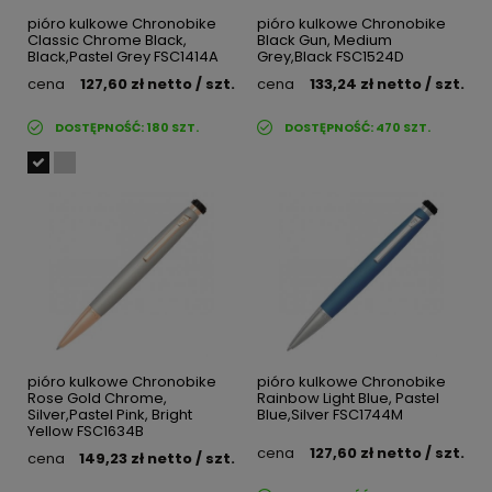
pióro kulkowe Chronobike
pióro kulkowe Chronobike
Classic Chrome Black,
Black Gun, Medium
Black,Pastel Grey FSC1414A
Grey,Black FSC1524D
cena
127,60 zł
netto
/ szt.
cena
133,24 zł
netto
/ szt.
DOSTĘPNOŚĆ:
180
SZT.
DOSTĘPNOŚĆ:
470
SZT.
pióro kulkowe Chronobike
pióro kulkowe Chronobike
Rose Gold Chrome,
Rainbow Light Blue, Pastel
Silver,Pastel Pink, Bright
Blue,Silver FSC1744M
Yellow FSC1634B
cena
127,60 zł
netto
/ szt.
cena
149,23 zł
netto
/ szt.