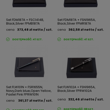
Set FDM187A + FSC1414B,
Set FDM187A + FSN1965A,
Black,Silver FPMB187A
Black,Silver FPMR187A
cena
373,48 zł
netto
/ szt.
cena
362,58 zł
netto
/ szt.
DOSTĘPNOŚĆ:
41
SZT.
DOSTĘPNOŚĆ:
41
SZT.
Set FLW101N + FSR1655N,
Set FLW102A + FSN1965A,
Navy,Dark blue,Open Yellow,
Black,Silver FPRW102A
Pastel Pink FPRW101N
cena
332,46 zł
netto
/ szt.
cena
361,37 zł
netto
/ szt.
DOSTĘPNOŚĆ:
99
SZT.