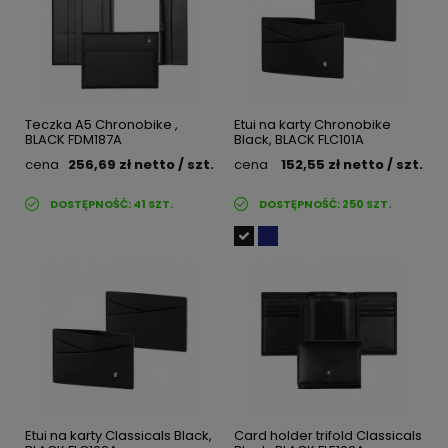
Teczka A5 Chronobike ,
Etui na karty Chronobike
BLACK FDM187A
Black, BLACK FLC101A
cena
256,69 zł
netto
/ szt.
cena
152,55 zł
netto
/ szt.
DOSTĘPNOŚĆ:
41
SZT.
DOSTĘPNOŚĆ:
250
SZT.
Etui na karty Classicals Black,
Card holder trifold Classicals