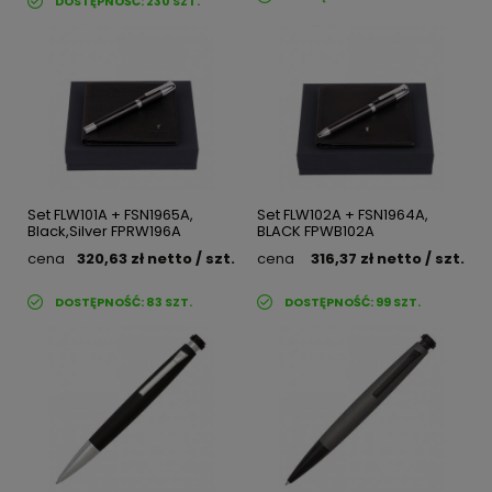
DOSTĘPNOŚĆ:
230
SZT.
Set FLW101A + FSN1965A,
Set FLW102A + FSN1964A,
Black,Silver FPRW196A
BLACK FPWB102A
cena
320,63 zł
netto
/ szt.
cena
316,37 zł
netto
/ szt.
DOSTĘPNOŚĆ:
83
SZT.
DOSTĘPNOŚĆ:
99
SZT.