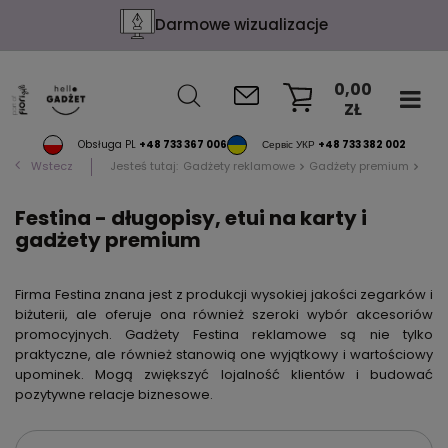
Konfekcja na życzenie
0,00
ZŁ
KOSZYK
Obsługa PL
+48 733 367 006
Сервіс УКР
+48 733 382 002
Wstecz
Jesteś tutaj:
Gadżety reklamowe
Gadżety premium
FES
Festina - długopisy, etui na karty i
gadżety premium
Firma Festina znana jest z produkcji wysokiej jakości zegarków i
biżuterii, ale oferuje ona również szeroki wybór akcesoriów
promocyjnych. Gadżety Festina reklamowe są nie tylko
praktyczne, ale również stanowią one wyjątkowy i wartościowy
upominek. Mogą zwiększyć lojalność klientów i budować
pozytywne relacje biznesowe.