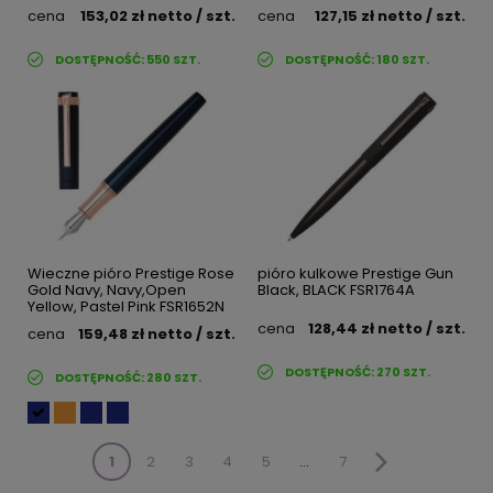
cena
153,02 zł
netto
/ szt.
cena
127,15 zł
netto
/ szt.
DOSTĘPNOŚĆ:
550
SZT.
DOSTĘPNOŚĆ:
180
SZT.
Wieczne pióro Prestige Rose
pióro kulkowe Prestige Gun
Gold Navy, Navy,Open
Black, BLACK FSR1764A
Yellow, Pastel Pink FSR1652N
cena
128,44 zł
netto
/ szt.
cena
159,48 zł
netto
/ szt.
DOSTĘPNOŚĆ:
270
SZT.
DOSTĘPNOŚĆ:
280
SZT.
1
2
3
4
5
...
7