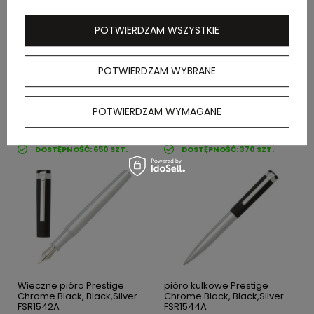
POTWIERDZAM WSZYSTKIE
POTWIERDZAM WYBRANE
Wieczne pióro Classicals
Pióro kulkowe Classicals
Chrome Red, Open
Chrome Black, Black,Silver
Red,Silver FSN1962P
FSN1965A
POTWIERDZAM WYMAGANE
cena
122,62 zł
netto
/ szt.
cena
120,67 zł
netto
/ szt.
DOSTĘPNOŚĆ:
650
SZT.
DOSTĘPNOŚĆ:
370
SZT.
Wieczne pióro Prestige
pióro kulkowe Prestige
Chrome Black, Black,Silver
Chrome Black, Black,Silver
FSR1542A
FSR1544A