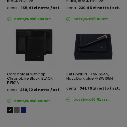
BLACK FLC102A
Black, BLACK FLE102A
cena
155,41 zł
netto
/ szt.
cena
230,45 zł
netto
/ szt.
DOSTĘPNOŚĆ:
280
SZT.
DOSTĘPNOŚĆ:
88
SZT.
Card holder with flap
Set FLW101N + FSR1654N,
Chronobike Black, BLACK
Navy,Dark blue FPBW165N
FLF101A
cena
341,70 zł
netto
/ szt.
cena
230,72 zł
netto
/ szt.
DOSTĘPNOŚĆ:
52
SZT.
DOSTĘPNOŚĆ:
130
SZT.