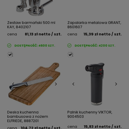
Zestaw barmański 500 ml
Zapalarka metalowa GRANT,
KAY, 8402107
8601607
cena
81,13 zł
netto
/ szt.
cena
15,39 zł
netto
/ szt.
DOSTĘPNOŚĆ:
4600
SZT.
DOSTĘPNOŚĆ:
4200
SZT.
Deska kuchenna
Palnik kuchenny VIKTOR,
bambusowa z nożem
9004503
ELFRIEDE, 8887201
cena
15,83 zł
netto
/ szt.
cena
104,72 zł
netto
/ szt.