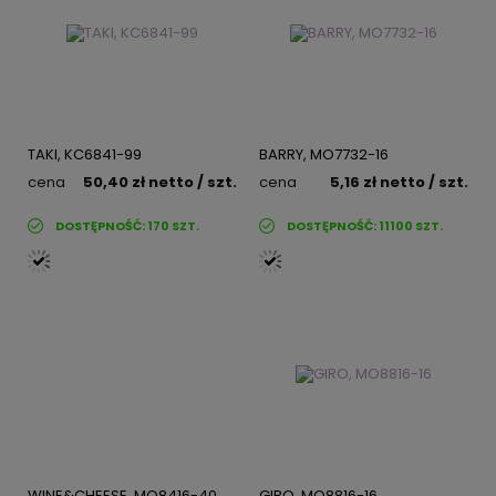
TAKI, KC6841-99
BARRY, MO7732-16
cena
50,40 zł
netto
/ szt.
cena
5,16 zł
netto
/ szt.
DOSTĘPNOŚĆ:
170
SZT.
DOSTĘPNOŚĆ:
11100
SZT.
WINE&CHEESE, MO8416-40
GIRO, MO8816-16