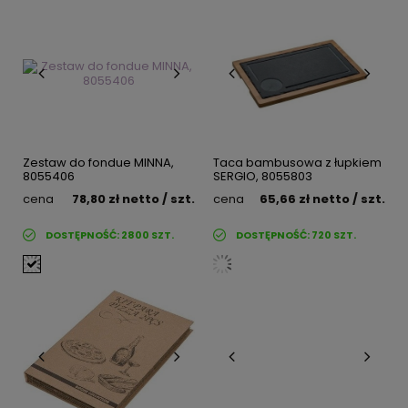
Zestaw do fondue MINNA,
Taca bambusowa z łupkiem
8055406
SERGIO, 8055803
cena
78,80 zł
netto
/ szt.
cena
65,66 zł
netto
/ szt.
DOSTĘPNOŚĆ:
2800
SZT.
DOSTĘPNOŚĆ:
720
SZT.