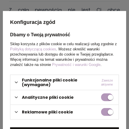
Z całą pewnością nie jest Ci obce
stwierdzenie, że „jemy oczami” –
Konfiguracja zgód
wielokrotnie udowodniono, że na pozytywny
odbiór posiłków wpływa zarówno ich wygląd,
Dbamy o Twoją prywatność
sposób podania, jak i wygląd elementów,
Sklep korzysta z plików cookie w celu realizacji usług zgodnie z
które towarzyszą całemu procesowi! Z tego
Polityką dotyczącą cookies
. Możesz określić warunki
względu oferujemy atrakcyjne akcesoria
przechowywania lub dostępu do cookie w Twojej przeglądarce.
Więcej informacji na temat warunków i prywatności można
kuchenne z logo, które są jednocześnie
znaleźć także na stronie
Prywatność i warunki Google
.
praktyczne i bardzo estetyczne. Znajdują się
wśród nich takie produkty, jak deski do
Funkcjonalne pliki cookie
Zawsze
serwowania jedzenia, estetyczne podstawki
(wymagane)
aktywne
czy zestaw do herbaty. Zapraszamy do
Analityczne pliki cookie
zapoznania się również z ofertą gadżetów
reklamowych do domu!
Reklamowe pliki cookie
Wyposażenie każdej kuchni,