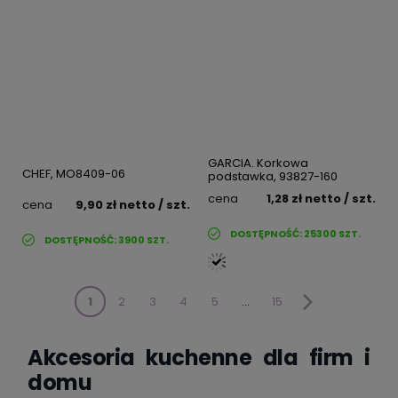
GARCIA. Korkowa
CHEF, MO8409-06
podstawka, 93827-160
cena
1,28 zł
netto
/ szt.
cena
9,90 zł
netto
/ szt.
DOSTĘPNOŚĆ:
25300
SZT.
DOSTĘPNOŚĆ:
3900
SZT.
1
2
3
4
5
...
15
Akcesoria kuchenne dla firm i
domu