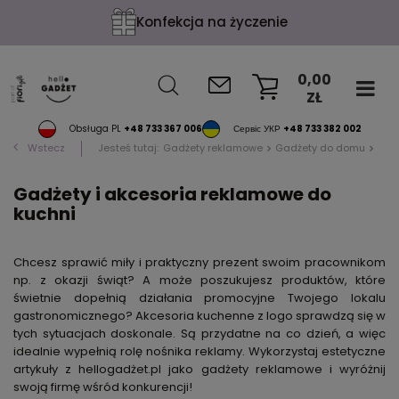
Konfekcja na życzenie
0,00
ZŁ
KOSZYK
Obsługa PL
+48 733 367 006
Сервіс УКР
+48 733 382 002
Wstecz
Jesteś tutaj:
Gadżety reklamowe
Gadżety do domu
Akc
Gadżety i akcesoria reklamowe do
kuchni
Chcesz sprawić miły i praktyczny prezent swoim pracownikom
np. z okazji świąt? A może poszukujesz produktów, które
świetnie dopełnią działania promocyjne Twojego lokalu
gastronomicznego? Akcesoria kuchenne z logo sprawdzą się w
tych sytuacjach doskonale. Są przydatne na co dzień, a więc
idealnie wypełnią rolę nośnika reklamy. Wykorzystaj estetyczne
artykuły z hellogadżet.pl jako gadżety reklamowe i wyróżnij
swoją firmę wśród konkurencji!