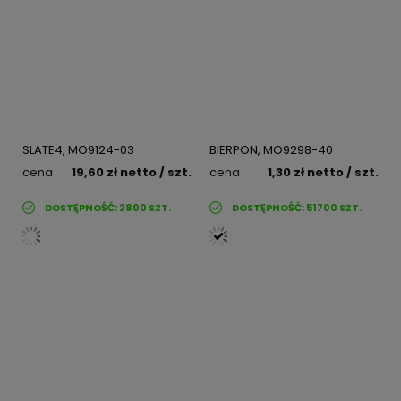
SLATE4, MO9124-03
BIERPON, MO9298-40
cena
19,60 zł
netto
/ szt.
cena
1,30 zł
netto
/ szt.
DOSTĘPNOŚĆ:
2800
SZT.
DOSTĘPNOŚĆ:
51700
SZT.