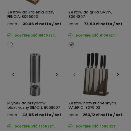
Zestaw do krojenia pizzy
Zestaw do grilla GAVIN,
FELICIA, 8056003
8064807
cena
30,86 zł
netto
/ szt.
cena
73,90 zł
netto
/ szt.
DOSTĘPNOŚĆ:
6800
SZT.
DOSTĘPNOŚĆ:
6100
SZT.
Młynek do przypraw
Zestaw noży kuchennych
elektryczny SIMON, 8068907
VALERIO, 8079103
cena
48,65 zł
netto
/ szt.
cena
263,12 zł
netto
/ szt.
DOSTĘPNOŚĆ:
1600
SZT.
DOSTĘPNOŚĆ:
1000
SZT.