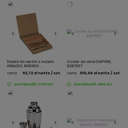
Deska do serów z nożem
Cooler do wina DAPHNE,
IGNAZIO, 8083601
8287007
cena
92,72 zł
netto
/ szt.
cena
100,46 zł
netto
/ szt.
DOSTĘPNOŚĆ:
2700
SZT.
DOSTĘPNOŚĆ:
1600
SZT.