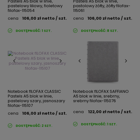
Pastels A5 blok w linie,
Pastels A5 blok w linie,
pastelowy liliowy, fioletowy
pastolowy żółty, żółty filofax-
filofax-115054
115061
cena
106,00 zł
netto
/ szt.
cena
106,00 zł
netto
/ szt.
DOSTĘPNOŚĆ:
1
SZT.
DOSTĘPNOŚĆ:
8
SZT.
Notebook fILOFAX CLASSIC
Notebook fILOFAX SAFFIANO
Pastels A5 blok w linie,
A5 blok w linie, srebrny,
pastelowy szary, jasnoszary
srebrny filofax-115076
filofax-115107
cena
122,00 zł
netto
/ szt.
cena
106,00 zł
netto
/ szt.
DOSTĘPNOŚĆ:
1
SZT.
DOSTĘPNOŚĆ:
2
SZT.