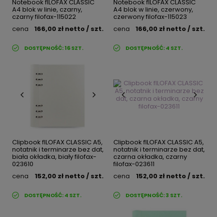
Notebook fILOFAX CLASSIC
Notebook fILOFAX CLASSIC
A4 blok w linie, czarny,
A4 blok w linie, czerwony,
czarny filofax-115022
czerwony filofax-115023
cena
166,00 zł
netto
/ szt.
cena
166,00 zł
netto
/ szt.
DOSTĘPNOŚĆ:
16
SZT.
DOSTĘPNOŚĆ:
4
SZT.
Clipbook fILOFAX CLASSIC A5,
Clipbook fILOFAX CLASSIC A5,
notatnik i terminarze bez dat,
notatnik i terminarze bez dat,
biała okładka, biały filofax-
czarna okładka, czarny
023610
filofax-023611
cena
152,00 zł
netto
/ szt.
cena
152,00 zł
netto
/ szt.
DOSTĘPNOŚĆ:
4
SZT.
DOSTĘPNOŚĆ:
3
SZT.