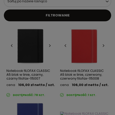
Sortuj po nazwie rosnąco
FILTROWANIE
Notebook fILOFAX CLASSIC
Notebook fILOFAX CLASSIC
A5 blok w linie, czarny,
A5 blok w linie, czerwony,
czarny filofax-115007
czerwony filofax-115008
cena
106,00 zł
netto
/ szt.
cena
106,00 zł
netto
/ szt.
DOSTĘPNOŚĆ:
78
SZT.
DOSTĘPNOŚĆ:
1
SZT.