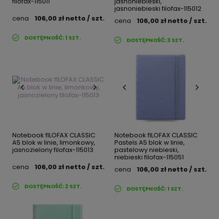
filofax-115011
jasnoniebieski,
jasnoniebieski filofax-115012
cena
106,00 zł
netto
/ szt.
cena
106,00 zł
netto
/ szt.
DOSTĘPNOŚĆ:
1
SZT.
DOSTĘPNOŚĆ:
3
SZT.
Notebook fILOFAX CLASSIC
Notebook fILOFAX CLASSIC
A5 blok w linie, limonkowy,
Pastels A5 blok w linie,
jasnozielony filofax-115013
pastelowy niebieski,
niebieski filofax-115051
cena
106,00 zł
netto
/ szt.
cena
106,00 zł
netto
/ szt.
DOSTĘPNOŚĆ:
2
SZT.
DOSTĘPNOŚĆ:
1
SZT.