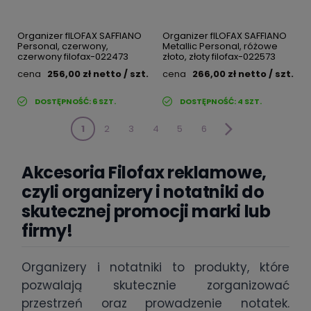
Organizer fILOFAX SAFFIANO
Organizer fILOFAX SAFFIANO
Personal, czerwony,
Metallic Personal, różowe
czerwony filofax-022473
złoto, złoty filofax-022573
cena
256,00 zł
netto
/ szt.
cena
266,00 zł
netto
/ szt.
DOSTĘPNOŚĆ:
6
SZT.
DOSTĘPNOŚĆ:
4
SZT.
1
2
3
4
5
6
Akcesoria Filofax reklamowe,
czyli organizery i notatniki do
skutecznej promocji marki lub
firmy!
Organizery i notatniki to produkty, które
pozwalają skutecznie zorganizować
przestrzeń oraz prowadzenie notatek.