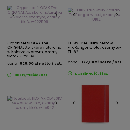
Organizer fILOFAX The
TU182 True Utility Zestaw
ORIGINAL A5, skóra naturalna
FireRanger w etui, czarny tu-
w kolorze czarnym, czarny
TU182
filofax-022509
cena
177,00 zł
netto
/ szt.
cena
620,00 zł
netto
/ szt.
DOSTĘPNOŚĆ:
22
SZT.
DOSTĘPNOŚĆ:
3
SZT.