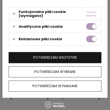
DOSTĘPNOŚĆ:
8
SZT.
DOSTĘPNOŚĆ:
8
SZT.
Funkcjonalne pliki cookie
Zawsze
(wymagane)
aktywne
Analityczne pliki cookie
Reklamowe pliki cookie
Organizer fILOFAX DOMINO
Organizer fILOFAX SAFFIANO
Personal, czerwony,
Personal, czarny, czarny
POTWIERDZAM WSZYSTKIE
czerwony filofax-027810
filofax-022470
cena
193,00 zł
netto
/ szt.
cena
256,00 zł
netto
/ szt.
POTWIERDZAM WYBRANE
DOSTĘPNOŚĆ:
2
SZT.
DOSTĘPNOŚĆ:
2
SZT.
POTWIERDZAM WYMAGANE