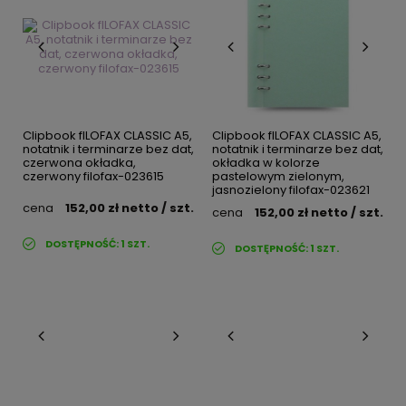
Clipbook fILOFAX CLASSIC A5,
Clipbook fILOFAX CLASSIC A5,
notatnik i terminarze bez dat,
notatnik i terminarze bez dat,
czerwona okładka,
okładka w kolorze
czerwony filofax-023615
pastelowym zielonym,
jasnozielony filofax-023621
cena
152,00 zł
netto
/ szt.
cena
152,00 zł
netto
/ szt.
DOSTĘPNOŚĆ:
1
SZT.
DOSTĘPNOŚĆ:
1
SZT.