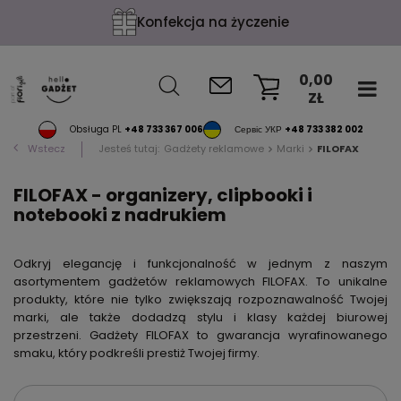
Firma godna zaufania
0,00
ZŁ
KOSZYK
Obsługa PL
+48 733 367 006
Сервіс УКР
+48 733 382 002
Wstecz
Jesteś tutaj:
Gadżety reklamowe
Marki
FILOFAX
FILOFAX - organizery, clipbooki i
notebooki z nadrukiem
Odkryj elegancję i funkcjonalność w jednym z naszym
asortymentem gadżetów reklamowych FILOFAX. To unikalne
produkty, które nie tylko zwiększają rozpoznawalność Twojej
marki, ale także dodadzą stylu i klasy każdej biurowej
przestrzeni. Gadżety FILOFAX to gwarancja wyrafinowanego
smaku, który podkreśli prestiż Twojej firmy.