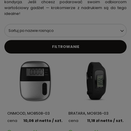
kondycja. Jeśli chcesz podarować swoim odbiorcom
wartościowy gadżet — krokomierze z nadrukiem są do tego
idealne!
Sortuj po nazwie rosnąco
FILTROWANIE
ONMOOD, MO8508-03
BRATARA, MO9136-03
cena
10,06 zł
netto
/ szt.
cena
11,18 zł
netto
/ szt.