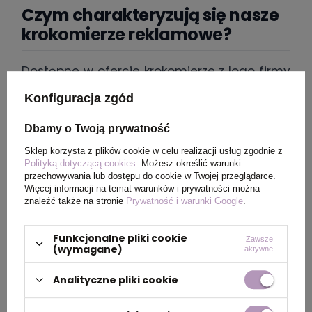
Czym charakteryzują się nasze
krokomierze reklamowe?
Dostępne w ofercie krokomierze z logo firmy
wykonane zostały z solidnych tworzyw, dzięki
Konfiguracja zgód
czemu mamy pewność, że posłużą przez
dłuższy czas. Nasi klienci mają do wyboru
Dbamy o Twoją prywatność
kilka uniwersalnych modeli o designerskim
Sklep korzysta z plików cookie w celu realizacji usług zgodnie z
charakterze — a największą popularnością
Polityką dotyczącą cookies
. Możesz określić warunki
przechowywania lub dostępu do cookie w Twojej przeglądarce.
cieszą się estetyczne krokomierze z
Więcej informacji na temat warunków i prywatności można
nadrukiem w formie opaski przyjaznej dla
znaleźć także na stronie
Prywatność i warunki Google
.
skóry, które sprawdzą się także jako
gadżety
dla biegaczy reklamowe
np. podczas
Funkcjonalne pliki cookie
Zawsze
(wymagane)
sportowych eventów. Mechanizm działania
aktywne
każdego urządzenia jest na tyle prosty i
Analityczne pliki cookie
intuicyjny, aby zarówno osoby starsze, jak i
młodsze mogły sobie z nim poradzić. Jeśli