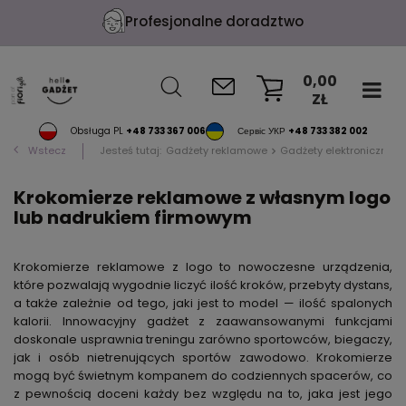
Darmowe wizualizacje
0,00
ZŁ
KOSZYK
Obsługa PL
+48 733 367 006
Сервіс УКР
+48 733 382 002
Wstecz
Jesteś tutaj:
Gadżety reklamowe
Gadżety elektroniczne
Krokomierze reklamowe z własnym logo
lub nadrukiem firmowym
Krokomierze reklamowe z logo to nowoczesne urządzenia,
które pozwalają wygodnie liczyć ilość kroków, przebyty dystans,
a także zależnie od tego, jaki jest to model — ilość spalonych
kalorii. Innowacyjny gadżet z zaawansowanymi funkcjami
doskonale usprawnia treningu zarówno sportowców, biegaczy,
jak i osób nietrenujących sportów zawodowo. Krokomierze
mogą być świetnym kompanem do codziennych spacerów, co
z pewnością doceni każdy bez względu na to, jaka jest jego