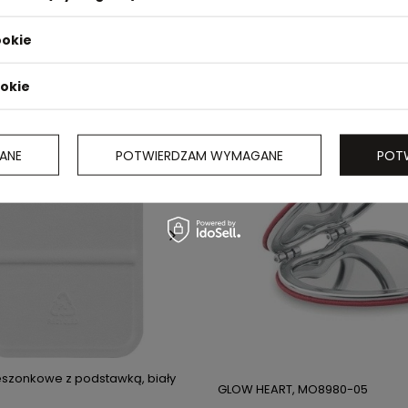
DOSTĘPNOŚĆ:
5600
SZT.
ookie
NOŚĆ:
11900
SZT.
ookie
ANE
POTWIERDZAM WYMAGANE
POT
ieszonkowe z podstawką, biały
GLOW HEART, MO8980-05