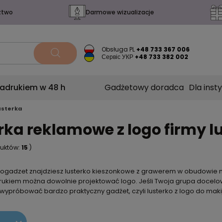
ztwo
Darmowe wizualizacje
Obsługa PL
+48 733 367 006
Сервіс УКР
+48 733 382 002
nadrukiem w 48 h
Gadżetowy doradca
Dla insty
usterka
rka reklamowe z logo firmy
duktów:
15
)
llogadzet znajdziesz lusterko kieszonkowe z grawerem w obudowie m
ukiem można dowolnie projektować logo. Jeśli Twoja grupa docelow
i wypróbować bardzo praktyczny gadżet, czyli lusterko z logo do ma