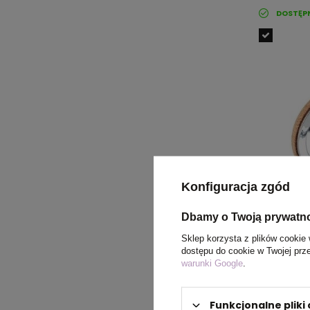
DOSTĘP
Konfiguracja zgód
Dbamy o Twoją prywatn
Sklep korzysta z plików cookie 
dostępu do cookie w Twojej prz
warunki Google
.
GUAPA COR
cena
Funkcjonalne plik