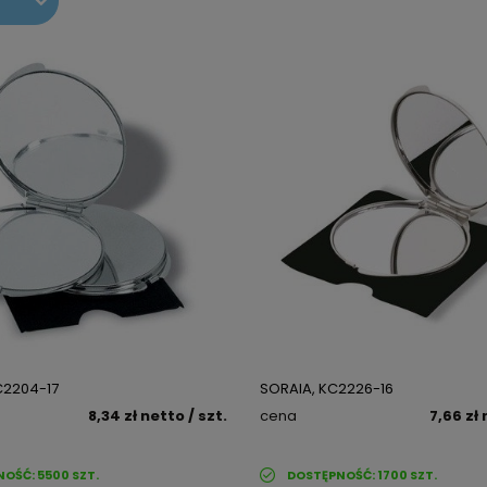
C2204-17
SORAIA, KC2226-16
8,34 zł
netto
/ szt.
cena
7,66 zł
NOŚĆ:
5500
SZT.
DOSTĘPNOŚĆ:
1700
SZT.