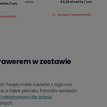
cena
52,28 zł
netto
/ szt.
netto
/ szt.
PRODUKT NIEDOSTĘPNY
IEDOSTĘPNY
grawerem w zestawie
m Twojej marki. Lusterko z logo ma
ce, a także plecaku. Ponadto sprawdzi
 reklamowymi dla branży
znych.