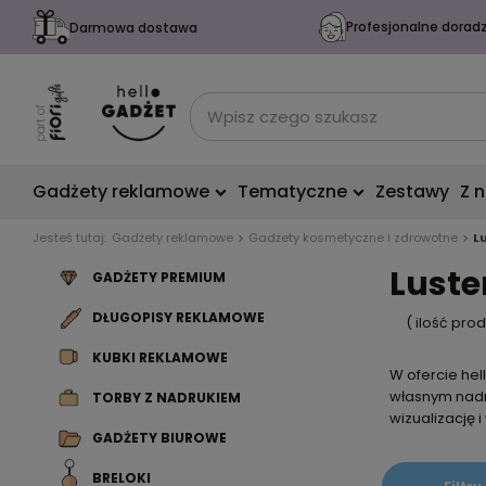
Profesjonalne dorad
Darmowa dostawa
Gadżety reklamowe
Tematyczne
Zestawy
Z 
Jesteś tutaj:
Gadżety reklamowe
Gadżety kosmetyczne i zdrowotne
L
Luste
GADŻETY PREMIUM
DŁUGOPISY REKLAMOWE
( ilość pro
KUBKI REKLAMOWE
W ofercie he
własnym nadr
TORBY Z NADRUKIEM
wizualizację 
GADŻETY BIUROWE
BRELOKI