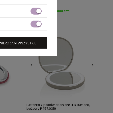
DOSTĘPNOŚĆ:
14000
SZT.
WIERDZAM WSZYSTKIE
Lusterko z podświetleniem LED Lumora,
beżowy P457.0319