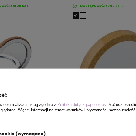
NOŚĆ:
34100
SZT.
DOSTĘPNOŚĆ:
4700
SZT.
ość
w celu realizacji usług zgodnie z
Polityką dotyczącą cookies
. Możesz określi
eglądarce. Więcej informacji na temat warunków i prywatności można znaleźć
Bambusowe lusterko kieszonko
K, MO9799-13
brązowy V1236-16
cena
5,20 zł
9,98 zł
netto
/ szt.
i cookie (wymagane)