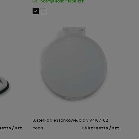
DOSTĘPNOŚĆ:
11600
SZT.
Lusterko kieszonkowe, biały V4107-02
netto
/ szt.
cena
1,58 zł
netto
/ szt.