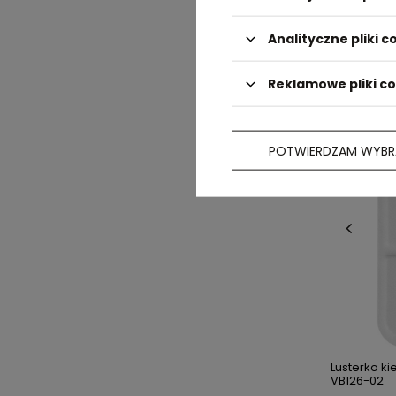
Analityczne pliki c
DOSTĘP
Reklamowe pliki c
POTWIERDZAM WYBR
Lusterko k
VB126-02