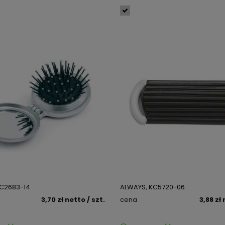
KC2683-14
ALWAYS, KC5720-06
3,70 zł
netto
/ szt.
cena
3,88 zł