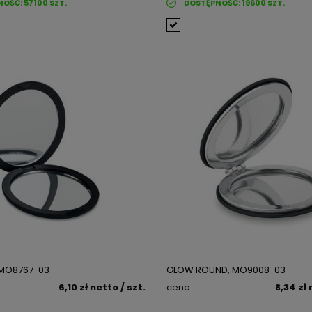
NOŚĆ:
57100
SZT.
DOSTĘPNOŚĆ:
19600
SZT.
 MO8767-03
GLOW ROUND, MO9008-03
6,10 zł
netto
/ szt.
cena
8,34 zł