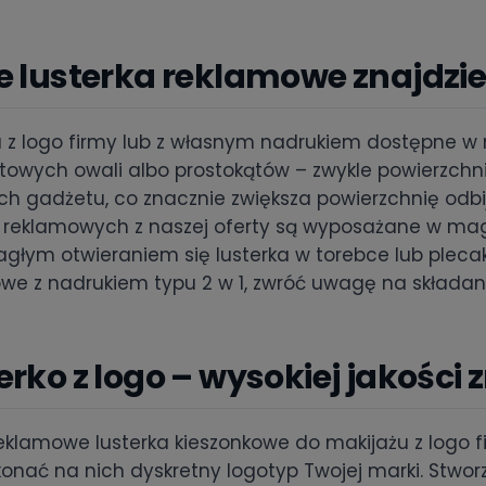
e lusterka reklamowe znajdzies
a z logo firmy lub z własnym nadrukiem dostępne w 
owych owali albo prostokątów – zwykle powierzchnia
ch gadżetu, co znacznie zwiększa powierzchnię odbi
k reklamowych z naszej oferty są wyposażane w ma
głym otwieraniem się lusterka w torebce lub plecaku.
we z nadrukiem typu 2 w 1, zwróć uwagę na składaną
erko z logo – wysokiej jakości
eklamowe lusterka kieszonkowe do makijażu z logo 
onać na nich dyskretny logotyp Twojej marki. Stwo