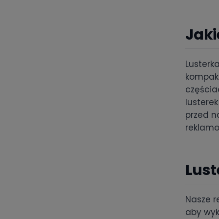
Jaki
Lusterk
kompakt
częścia
lustere
przed na
reklamo
Lust
Nasze r
aby wyk