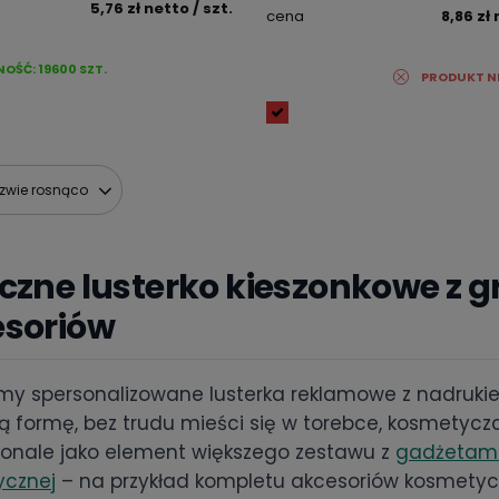
5,76 zł
netto
/ szt.
cena
8,86 zł
NOŚĆ:
19600
SZT.
PRODUKT N
azwie rosnąco
czne lusterko kieszonkowe z 
soriów
my spersonalizowane lusterka reklamowe z nadrukie
ką formę, bez trudu mieści się w torebce, kosmetycz
konale jako element większego zestawu z
gadżetami
ycznej
– na przykład kompletu akcesoriów kosmetyc