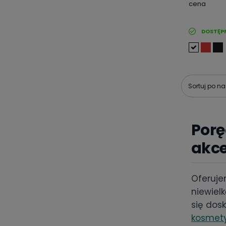
cena
DOSTĘP
Sortuj po n
Porę
akce
Oferuje
niewiel
się dos
kosmet