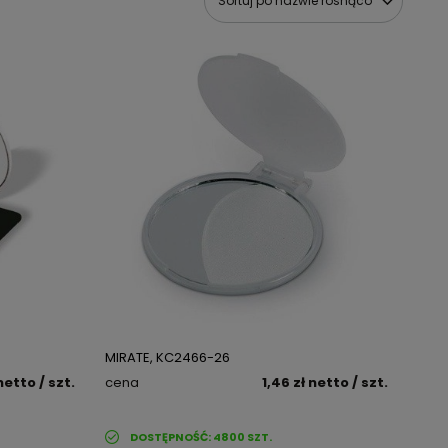
Sortuj po nazwie rosnąco
MIRATE, KC2466-26
netto
/ szt.
cena
1,46 zł
netto
/ szt.
DOSTĘPNOŚĆ:
4800
SZT.