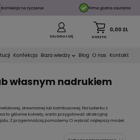
Konfekcja na życzenie
Firma godna zaufania
0,00 ZŁ
ZALOGUJ SIĘ
KOSZYK
tucji
Konfekcja
Baza wiedzy
Blog
O nas
Kontakt
 lub własnym nadrukiem
etalowej, drewnianej lub bambusowej. Na lusterku z
a to głównie kobiety, warto przygotować atrakcyjną
kijażu. Z przyjemnością pomożemy Ci wybrać najlepszy model.