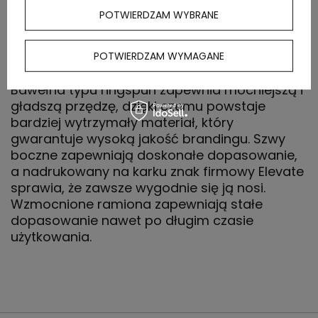
POTWIERDZAM WYBRANE
Męski t-shirt z krótkim rękawem Nanaimo
wykonany z bawełny o gramaturze 160 g/m2
jest idealny na każdą okazję i stanowi
POTWIERDZAM WYMAGANE
wygodny dodatek do każdej garderoby.
Bawełna typu ringspun zapewnia mocniejszą i
gładszą przędzę, dzięki czemu powstaje
bardziej wytrzymały materiał, który
gwarantuje wysoką jakość brandingu. Szwy
boczne zapewniają doskonałe dopasowanie,
a nadrukowany na karku znak firmowy Elevate
sprawia, że zawsze wygodnie się ją nosi.
Wzmocnione ramiona zapewniają stałe
dopasowanie nawet po długim czasie
użytkowania.