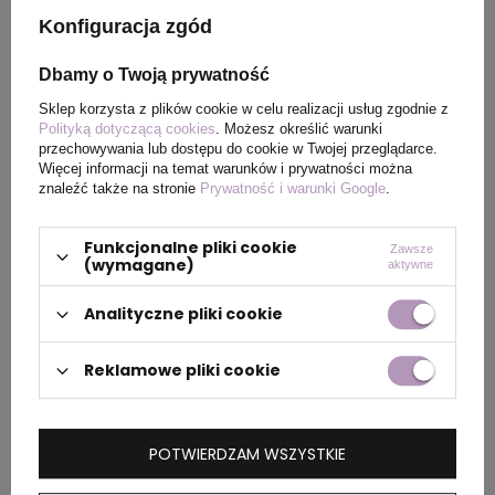
g/m2
Konfiguracja zgód
Kolor
żółty
Dbamy o Twoją prywatność
Sklep korzysta z plików cookie w celu realizacji usług zgodnie z
Polityką dotyczącą cookies
. Możesz określić warunki
przechowywania lub dostępu do cookie w Twojej przeglądarce.
PAKOWANIE
Więcej informacji na temat warunków i prywatności można
znaleźć także na stronie
Prywatność i warunki Google
.
Wymiary
38 x 51 x 18 cm
,
39 x 58 x
Funkcjonalne pliki cookie
Zawsze
kartonu
23 cm
(wymagane)
aktywne
zewnętrznego
Analityczne pliki cookie
Waga
9 kg
,
12 kg
kartonu
Reklamowe pliki cookie
zewnętrznego
POTWIERDZAM WSZYSTKIE
OPIS