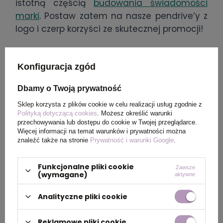
istotną częścią
budowania świadomości
marki
. Postaw zatem na nasze pendrive’y z
logo i czerp korzyści ze skutecznej promocji!
Trwały i elegancki pendrive z
Konfiguracja zgód
nadrukiem firmowym od
hellogadzet
Dbamy o Twoją prywatność
Sklep korzysta z plików cookie w celu realizacji usług zgodnie z
Polityką dotyczącą cookies
. Możesz określić warunki
Wszystkie nasze USB z logo firmy wyróżnia
przechowywania lub dostępu do cookie w Twojej przeglądarce.
połączenie wysokiej jakości wykonania z
Więcej informacji na temat warunków i prywatności można
przyjemnym dla oka designem. To możliwe
znaleźć także na stronie
Prywatność i warunki Google
.
przede wszystkim dzięki użyciu materiałów
Funkcjonalne pliki cookie
doskonałej klasy, zachowaniu szczególnej
Zawsze
(wymagane)
aktywne
uwagi i dbałości o detale. Zakupy w
hellogadzet są gwarancją uzyskania
Analityczne pliki cookie
wytrzymałych gadżetów o estetycznym
wyglądzie. Na uwagę zasługują też
Reklamowe pliki cookie