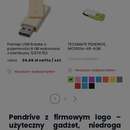
Pamięć USB Rotate o
TECHMATE PENDRIVE,
pojemności 8 GB wykonana
MO1001a-48-4GB
z bambusa, 12374702
Cena na telefon
cena
34,66 zł
netto
/ szt.
PRODUKT NIEDOSTĘPNY
PRODUKT NIEDOSTĘPNY
1
2
Pendrive z firmowym logo –
użyteczny gadżet, niedroga