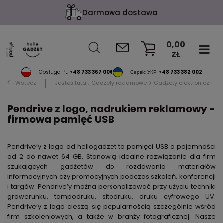
Darmowa dostawa
0,00
ZŁ
KOSZYK
Obsługa PL
+48 733 367 006
Сервіс УКР
+48 733 382 002
Wstecz
Jesteś tutaj:
Gadżety reklamowe
Gadżety elektroniczne
Pendrive z logo, nadrukiem reklamowy -
firmowa pamięć USB
Pendrive’y z logo od hellogadzet to pamięci USB o pojemności
od 2 do nawet 64 GB. Stanowią idealne rozwiązanie dla firm
szukających gadżetów do rozdawania materiałów
informacyjnych czy promocyjnych podczas szkoleń, konferencji
i targów. Pendrive’y można personalizować przy użyciu techniki
grawerunku, tampodruku, sitodruku, druku cyfrowego UV.
Pendrive’y z logo cieszą się popularnością szczególnie wśród
firm szkoleniowych, a także w branży fotograficznej. Nasze