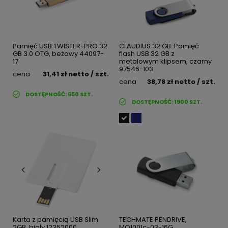
Pamięć USB TWISTER-PRO 32
CLAUDIUS 32 GB. Pamięć
GB 3.0 OTG, beżowy 44097-
flash USB 32 GB z
17
metalowym klipsem, czarny
97546-103
cena
31,41 zł
netto
/ szt.
cena
38,78 zł
netto
/ szt.
DOSTĘPNOŚĆ:
650
SZT.
DOSTĘPNOŚĆ:
1900
SZT.
Karta z pamięcią USB Slim
TECHMATE PENDRIVE,
2GB, biały 12352000
MO1001c-03-16G