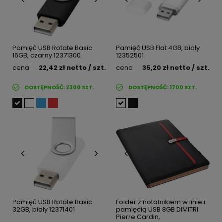
Pamięć USB Rotate Basic
Pamięć USB Flat 4GB, biały
16GB, czarny 12371300
12352501
cena
22,42 zł
netto
/ szt.
cena
35,20 zł
netto
/ szt.
DOSTĘPNOŚĆ:
2300
SZT.
DOSTĘPNOŚĆ:
1700
SZT.
Pamięć USB Rotate Basic
Folder z notatnikiem w linie i
32GB, biały 12371401
pamięcią USB 8GB DIMITRI
Pierre Cardin,