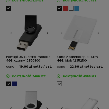
DOSTĘPNOŚĆ:
620
SZT.
DOSTĘPNOŚĆ:
7900
SZT.
Pamięć USB Rotate-metallic
Karta z pamięcią USB Slim
4GB, czarny 12350800
4GB, biały 12352100
cena
19,00 zł
netto
/ szt.
cena
22,60 zł
netto
/ szt.
DOSTĘPNOŚĆ:
7400
SZT.
DOSTĘPNOŚĆ:
4300
SZT.