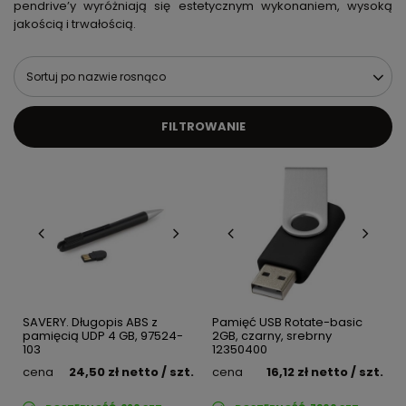
pendrive’y wyróżniają się estetycznym wykonaniem, wysoką
jakością i trwałością.
Sortuj po nazwie rosnąco
FILTROWANIE
SAVERY. Długopis ABS z
Pamięć USB Rotate-basic
pamięcią UDP 4 GB, 97524-
2GB, czarny, srebrny
103
12350400
cena
24,50 zł
netto
/ szt.
cena
16,12 zł
netto
/ szt.