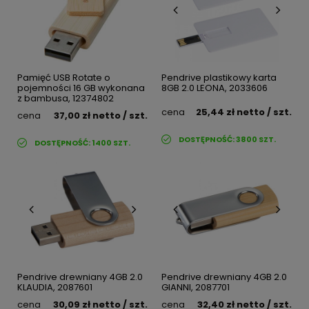
Pamięć USB Rotate o
Pendrive plastikowy karta
pojemności 16 GB wykonana
8GB 2.0 LEONA, 2033606
z bambusa, 12374802
cena
25,44 zł
netto
/ szt.
cena
37,00 zł
netto
/ szt.
DOSTĘPNOŚĆ:
3800
SZT.
DOSTĘPNOŚĆ:
1400
SZT.
Pendrive drewniany 4GB 2.0
Pendrive drewniany 4GB 2.0
KLAUDIA, 2087601
GIANNI, 2087701
cena
30,09 zł
netto
/ szt.
cena
32,40 zł
netto
/ szt.