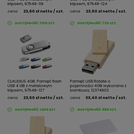
klipsem, 97548-119
klipsem, 97548-124
cena
23,50 zł
netto
/ szt.
cena
23,50 zł
netto
/ szt.
DOSTĘPNOŚĆ:
1100
SZT.
DOSTĘPNOŚĆ:
720
SZT.
CLAUDIUS 4GB. Pamięć flash
Pamięć USB Rotate o
USB 4 GB z metalowym
pojemności 4GB wykonana z
klipsem, 97548-127
bambusa, 12374602
cena
23,50 zł
netto
/ szt.
cena
33,40 zł
netto
/ szt.
DOSTĘPNOŚĆ:
1400
SZT.
DOSTĘPNOŚĆ:
580
SZT.