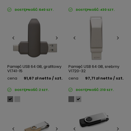
DOSTĘPNOŚĆ:
640
SZT.
DOSTĘPNOŚĆ:
430
SZT.
Pamięć USB 64 GB, grafitowy
Pamięć USB 64 GB, srebrny
V1741-15
V1720-32
cena
91,67 zł
netto
/ szt.
cena
97,71 zł
netto
/ szt.
DOSTĘPNOŚĆ:
2
SZT.
DOSTĘPNOŚĆ:
210
SZT.