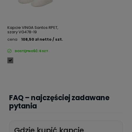
Kapcie VINGA Santos RPET,
szary VG478-19
cena
108,50 zł
netto
/ szt.
DOSTĘPNOŚĆ:
6
SZT.
FAQ – najczęściej zadawane
pytania
Gdzie kupić kapcie