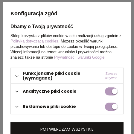
Haft zapewnia wysoką trwałość i elegancki
wygląd, szczególnie na materiałach
Konfiguracja zgód
tekstylnych. Na kapciach jednorazowych
Dbamy o Twoją prywatność
stosuje się nadruk transferowy lub sitodruk.
Sklep korzysta z plików cookie w celu realizacji usług zgodnie z
Polityką dotyczącą cookies
. Możesz określić warunki
przechowywania lub dostępu do cookie w Twojej przeglądarce.
Jak szybko można
Więcej informacji na temat warunków i prywatności można
znaleźć także na stronie
Prywatność i warunki Google
.
zrealizować zamówienie na
kapcie z logo?
Funkcjonalne pliki cookie
Zawsze
(wymagane)
aktywne
Standardowy termin realizacji wynosi około 7
Analityczne pliki cookie
dni roboczych w zależności od nakładu i techniki
personalizacji. Produkty bez znakowania
Reklamowe pliki cookie
dostępne w magazynie od ręki mogą być
wysłane w krótszym czasie.
POTWIERDZAM WSZYSTKIE