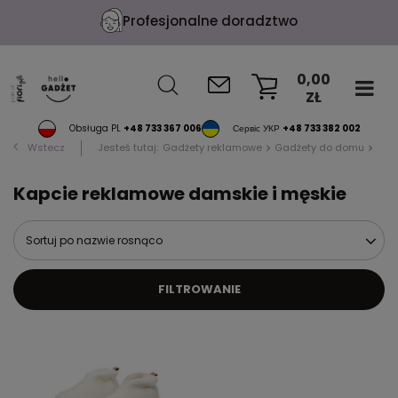
Profesjonalne doradztwo
0,00
ZŁ
KOSZYK
Obsługa PL
+48 733 367 006
Сервіс УКР
+48 733 382 002
Wstecz
Jesteś tutaj:
Gadżety reklamowe
Gadżety do domu
Kap
Kapcie reklamowe damskie i męskie
Sortuj po nazwie rosnąco
FILTROWANIE