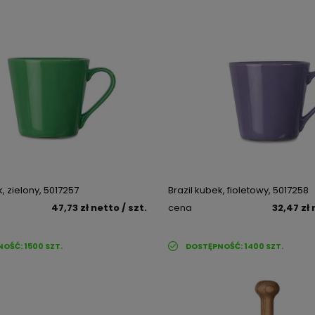
k, zielony, 5017257
Brazil kubek, fioletowy, 5017258
47,73 zł
netto
/ szt.
cena
32,47 zł
NOŚĆ:
1500
SZT.
DOSTĘPNOŚĆ:
1400
SZT.