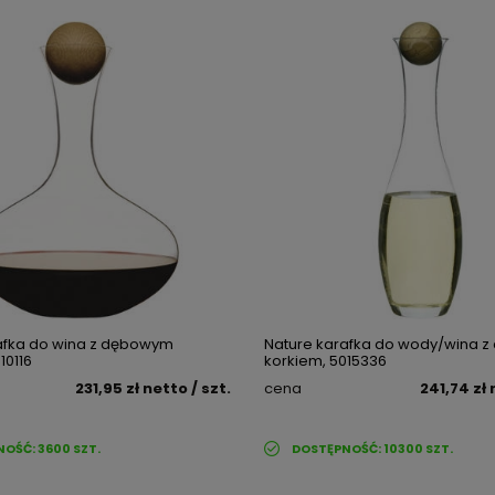
afka do wina z dębowym
Nature karafka do wody/wina 
10116
korkiem, 5015336
231,95 zł
netto
/ szt.
cena
241,74 zł
NOŚĆ:
3600
SZT.
DOSTĘPNOŚĆ:
10300
SZT.