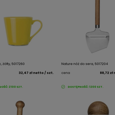
, żółty, 5017260
Nature nóż do sera, 5017204
32,47 zł
netto
/ szt.
cena
88,72 zł
NOŚĆ:
2100
SZT.
DOSTĘPNOŚĆ:
1200
SZT.