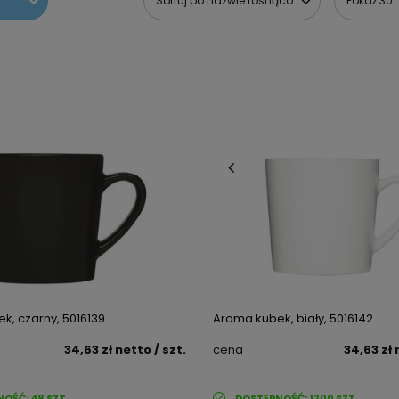
Sortuj po nazwie rosnąco
Pokaż 30
k, czarny, 5016139
Aroma kubek, biały, 5016142
34,63 zł
netto
/ szt.
cena
34,63 zł
NOŚĆ:
48
SZT.
DOSTĘPNOŚĆ:
1200
SZT.