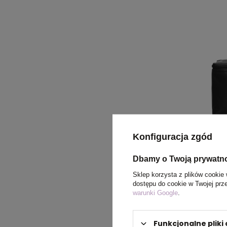
Konfiguracja zgód
Torba term
Dbamy o Twoją prywatn
cena
Sklep korzysta z plików cookie 
dostępu do cookie w Twojej prz
warunki Google
.
DOSTĘP
Funkcjonalne plik