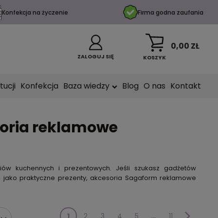
Konfekcja na życzenie
Firma godna zaufania
0,00 ZŁ
ZALOGUJ SIĘ
KOSZYK
tucji
Konfekcja
Baza wiedzy
Blog
O nas
Kontakt
soria reklamowe
iów kuchennych i prezentowych. Jeśli szukasz gadżetów
 jako praktyczne prezenty, akcesoria Sagaform reklamowe
1
2
3
4
5
...
11