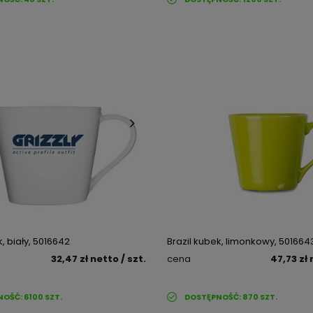
k, biały, 5016642
Brazil kubek, limonkowy, 501664
32,47 zł
netto
/ szt.
cena
47,73 zł
NOŚĆ:
6100
SZT.
DOSTĘPNOŚĆ:
870
SZT.