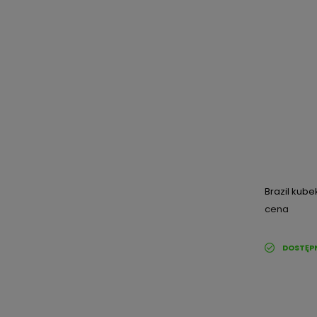
Brazil kube
cena
DOSTĘP