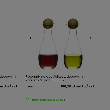
z dębowym
Pojemnik na ocet/oliwę z dębowym
korkiem, 2-pak, 5015337
netto
/ szt.
cena
158,20 zł
netto
/ szt.
DOSTĘPNOŚĆ:
3300
SZT.