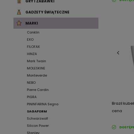
GRY I ZABAWKI
GADŻETY ŚWIĄTECZNE
MARKI
Conklin
EXO
FILOFAX
HINZA
Mark Twain
MOLESKINE
Monteverde
NEBO
Pierre Cardin
PIGRA
Brazil kube
PININFARINA Segno
cena
SAGAFORM
Schwarzwolf
Silicon Power
DOSTĘP
Stanley