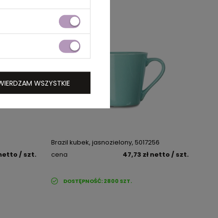
WIERDZAM WSZYSTKIE
Brazil kubek, jasnozielony, 5017256
netto
/ szt.
cena
47,73 zł
netto
/ szt.
DOSTĘPNOŚĆ:
2800
SZT.