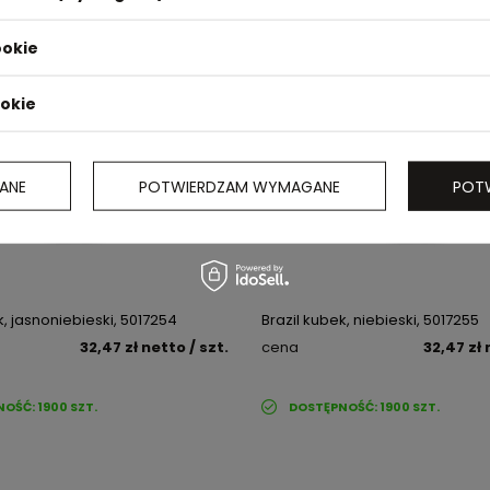
ookie
ookie
ANE
POTWIERDZAM WYMAGANE
POT
k, jasnoniebieski, 5017254
Brazil kubek, niebieski, 5017255
32,47 zł
netto
/ szt.
cena
32,47 zł
NOŚĆ:
1900
SZT.
DOSTĘPNOŚĆ:
1900
SZT.