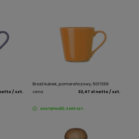
Brazil kubek, pomarańczowy, 5017259
netto
/ szt.
cena
32,47 zł
netto
/ szt.
DOSTĘPNOŚĆ:
2400
SZT.