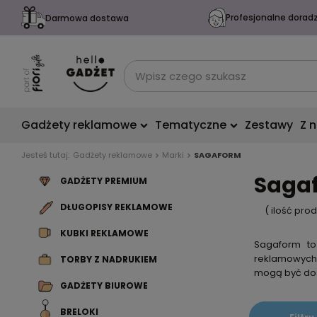
Profesjonalne dorad
Darmowa dostawa
Gadżety reklamowe
Tematyczne
Zestawy
Z 
Jesteś tutaj:
Gadżety reklamowe
Marki
SAGAFORM
Sagaf
GADŻETY PREMIUM
DŁUGOPISY REKLAMOWE
( ilość pro
KUBKI REKLAMOWE
Sagaform to
reklamowych,
TORBY Z NADRUKIEM
mogą być do
GADŻETY BIUROWE
BRELOKI