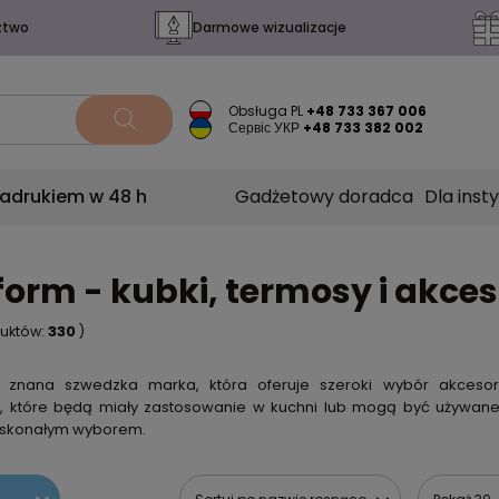
ztwo
Darmowe wizualizacje
Obsługa PL
+48 733 367 006
Сервіс УКР
+48 733 382 002
nadrukiem w 48 h
Gadżetowy doradca
Dla insty
orm - kubki, termosy i akce
duktów:
330
)
 znana szwedzka marka, która oferuje szeroki wybór akcesor
 które będą miały zastosowanie w kuchni lub mogą być używane
skonałym wyborem.