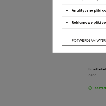
Analityczne pliki c
Reklamowe pliki c
POTWIERDZAM WYBR
Brazil kube
cena
DOSTĘP