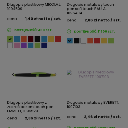
Długopis plastikowy MIKOLAJ,
Długopis metalowy touch
1094509
pen soft touch PAULA,
1096404
cena
1,40 zł
netto
/ szt.
cena
2,86 zł
netto
/ szt.
DOSTĘPNOŚĆ:
480
SZT.
DOSTĘPNOŚĆ:
11700
SZT.
Długopis plastikowy z
Długopis metalowy EVERETT,
zakreślaczem touch pen
1097103
EMMETT, 1096529
cena
2,46 zł
netto
/ szt.
cena
2,86 zł
netto
/ szt.