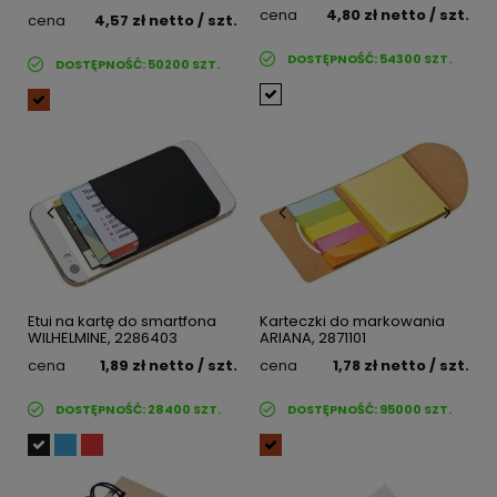
cena
4,80 zł
netto
/ szt.
cena
4,57 zł
netto
/ szt.
DOSTĘPNOŚĆ:
54300
SZT.
DOSTĘPNOŚĆ:
50200
SZT.
Etui na kartę do smartfona
Karteczki do markowania
WILHELMINE, 2286403
ARIANA, 2871101
cena
1,89 zł
netto
/ szt.
cena
1,78 zł
netto
/ szt.
DOSTĘPNOŚĆ:
28400
SZT.
DOSTĘPNOŚĆ:
95000
SZT.