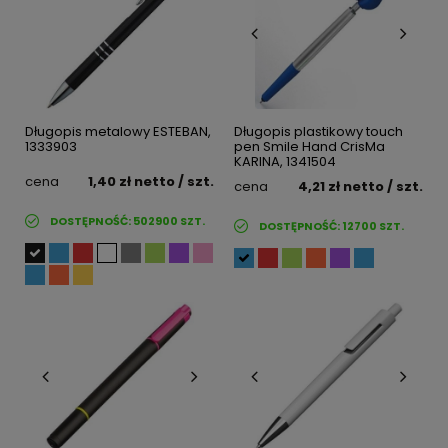
Długopis metalowy ESTEBAN,
Długopis plastikowy touch
1333903
pen Smile Hand CrisMa
KARINA, 1341504
cena
1,40 zł
netto
/ szt.
cena
4,21 zł
netto
/ szt.
DOSTĘPNOŚĆ:
502900
SZT.
DOSTĘPNOŚĆ:
12700
SZT.