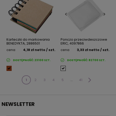
Karteczki do markowania
Ponczo przeciwdeszczowe
BENEDYKTA, 2886501
ERIC, 4097866
cena
4,18 zł
netto
/ szt.
cena
3,33 zł
netto
/ szt.
DOSTĘPNOŚĆ:
23100
SZT.
DOSTĘPNOŚĆ:
82700
SZT.
1
2
3
4
5
...
41
NEWSLETTER