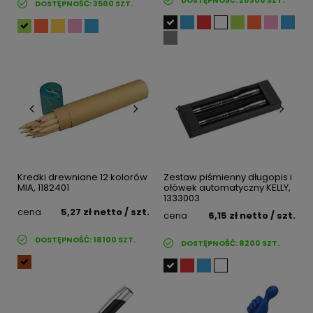
DOSTĘPNOŚĆ:
20300
SZT.
DOSTĘPNOŚĆ:
3500
SZT.
Kredki drewniane 12 kolorów
Zestaw piśmienny długopis i
MIA, 1182401
ołówek automatyczny KELLY,
1333003
cena
5,27 zł
netto
/ szt.
cena
6,15 zł
netto
/ szt.
DOSTĘPNOŚĆ:
18100
SZT.
DOSTĘPNOŚĆ:
8200
SZT.