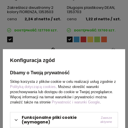
Zakreślacz dwustronny 2
Długopis plastikowy DEAN,
kolory FIORENZA, 1353503
1353703
cena
2,24 zł
netto
/ szt.
cena
1,22 zł
netto
/ szt.
DOSTĘPNOŚĆ:
127700
SZT.
DOSTĘPNOŚĆ:
13700
SZT.
Konfiguracja zgód
Dbamy o Twoją prywatność
Sklep korzysta z plików cookie w celu realizacji usług zgodnie z
Polityką dotyczącą cookies
. Możesz określić warunki
przechowywania lub dostępu do cookie w Twojej przeglądarce.
Długopis plastikowy CRAIG,
Długopis metalowy CRYSTAL,
Więcej informacji na temat warunków i prywatności można
1353829
1760503
znaleźć także na stronie
Prywatność i warunki Google
.
cena
1,22 zł
netto
/ szt.
cena
3,07 zł
netto
/ szt.
Funkcjonalne pliki cookie
Zawsze
DOSTĘPNOŚĆ:
33000
SZT.
DOSTĘPNOŚĆ:
28000
SZT.
(wymagane)
aktywne