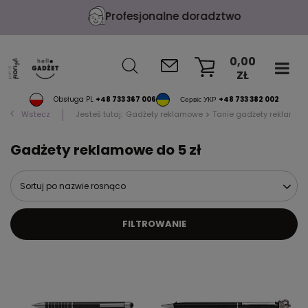
Profesjonalne doradztwo
0,00
ZŁ
KOSZYK
Obsługa PL
+48 733 367 006
Сервіс УКР
+48 733 382 002
Wstecz
Jesteś tutaj:
Gadżety reklamowe
Tanie gadżety reklamow
Gadżety reklamowe do 5 zł
Sortuj po nazwie rosnąco
FILTROWANIE