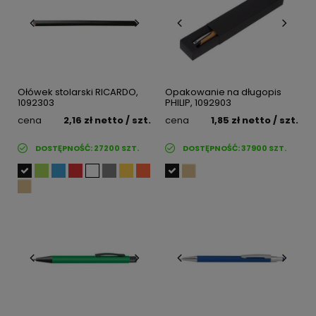
Ołówek stolarski RICARDO,
Opakowanie na długopis
1092303
PHILIP, 1092903
cena
2,16 zł
netto
/ szt.
cena
1,85 zł
netto
/ szt.
DOSTĘPNOŚĆ:
27200
SZT.
DOSTĘPNOŚĆ:
37900
SZT.