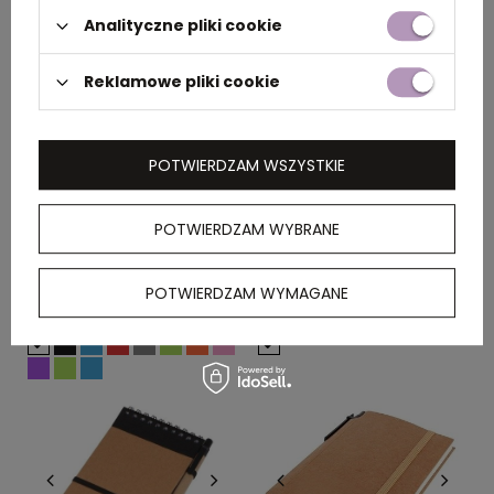
Analityczne pliki cookie
Reklamowe pliki cookie
POTWIERDZAM WSZYSTKIE
Długopis plastikowy REX,
Podkładka pod mysz
POTWIERDZAM WYBRANE
1771706
CLEMENTINA, 2047806
cena
1,70 zł
netto
/ szt.
cena
3,48 zł
netto
/ szt.
POTWIERDZAM WYMAGANE
DOSTĘPNOŚĆ:
23200
SZT.
DOSTĘPNOŚĆ:
194800
SZT.