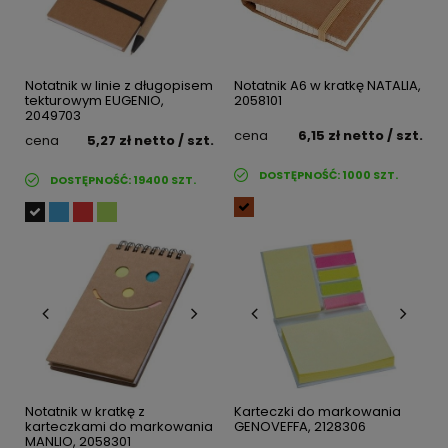
Notatnik w linie z długopisem
Notatnik A6 w kratkę NATALIA,
tekturowym EUGENIO,
2058101
2049703
cena
6,15 zł
netto
/ szt.
cena
5,27 zł
netto
/ szt.
DOSTĘPNOŚĆ:
1000
SZT.
DOSTĘPNOŚĆ:
19400
SZT.
Notatnik w kratkę z
Karteczki do markowania
karteczkami do markowania
GENOVEFFA, 2128306
MANLIO, 2058301