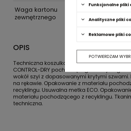
Funkcjonalne plik
Waga kartonu
5 kg
zewnętrznego
Analityczne pliki c
Reklamowe pliki c
OPIS
POTWIERDZAM WYBR
Techniczna koszulka z krótkim rękawem z pol
CONTROL-DRY pochodzącego z recyklingu. Ś
wokół szyi z dopasowanymi krytymi szwami.
na rękawie. Opakowanie z materiału pochod
recyklingu. Usuwalna metka ECO. Opakowani
materiału pochodzącego z recyklingu. Tkani
techniczna.