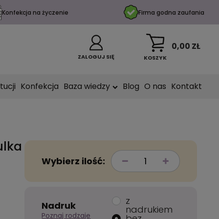
Konfekcja na życzenie
Firma godna zaufania
0,00 ZŁ
ZALOGUJ SIĘ
KOSZYK
tucji
Konfekcja
Baza wiedzy
Blog
O nas
Kontakt
ulka
Wybierz ilość:
z
Nadruk
nadrukiem
Poznaj rodzaje
bez