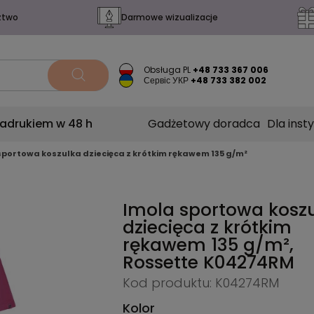
ztwo
Darmowe wizualizacje
Obsługa PL
+48 733 367 006
Сервіс УКР
+48 733 382 002
nadrukiem w 48 h
Gadżetowy doradca
Dla insty
sportowa koszulka dziecięca z krótkim rękawem 135 g/m²
Imola sportowa kosz
dziecięca z krótkim
rękawem 135 g/m²,
Rossette
K04274RM
Kod produktu: K04274RM
Kolor