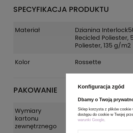
SPECYFIKACJA PRODUKTU
Materiał
Dzianina Interlock
Recicled Poliester,
Poliester, 135 g/m2
Kolor
Rossette
Konfiguracja zgód
PAKOWANIE
Dbamy o Twoją prywatn
Wymiary
44 x 32 x 17 cm
Sklep korzysta z plików cookie 
dostępu do cookie w Twojej prz
kartonu
warunki Google
.
zewnętrznego