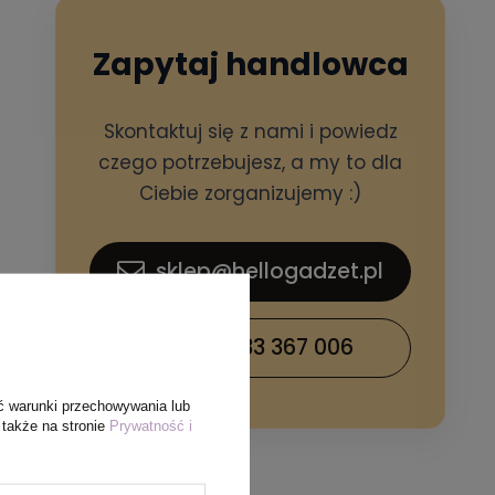
Zapytaj handlowca
Skontaktuj się z nami i powiedz
czego potrzebujesz, a my to dla
Ciebie zorganizujemy :)
sklep@hellogadzet.pl
+48 733 367 006
ć warunki przechowywania lub
 także na stronie
Prywatność i