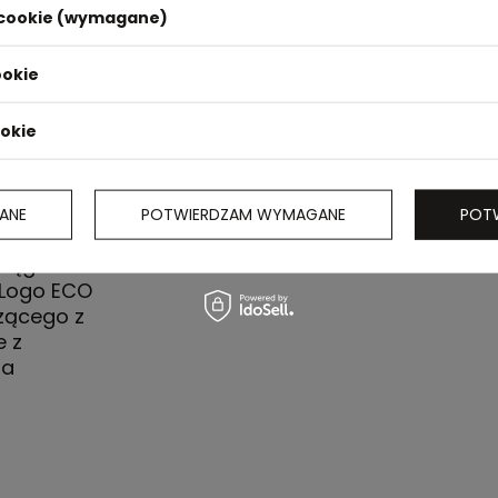
i cookie (wymagane)
ookie
ookie
ANE
POTWIERDZAM WYMAGANE
POT
iestru
ciągacz
 Logo ECO
zącego z
e z
na