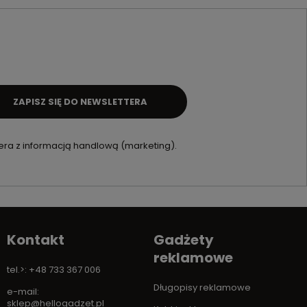
ZAPISZ SIĘ DO NEWSLETTERA
ra z informacją handlową (marketing).
Kontakt
Gadżety
reklamowe
tel.>: +48 733 367 006
Długopisy reklamowe
e-mail:
sklep@hellogadzet.pl