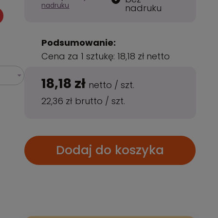
nadruku
nadruku
Podsumowanie:
Cena za 1 sztukę:
18,18 zł
netto
18,18 zł
netto
/
szt.
22,36 zł
brutto
/
szt.
Dodaj do koszyka