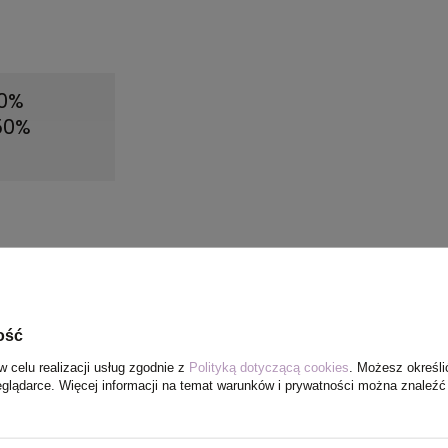
50%
 50%
ość
w celu realizacji usług zgodnie z
Polityką dotyczącą cookies
. Możesz określi
eglądarce. Więcej informacji na temat warunków i prywatności można znaleźć