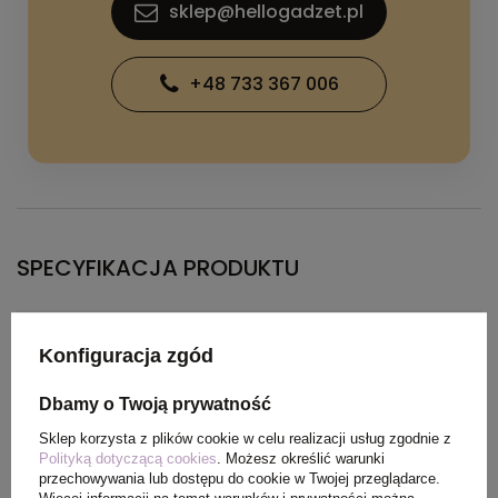
sklep@hellogadzet.pl
+48 733 367 006
SPECYFIKACJA PRODUKTU
Materiał
Dzianina Interlock100%
Konfiguracja zgód
Poliester, 135 g/m2
Dbamy o Twoją prywatność
Kolor
Fluor Coral
Sklep korzysta z plików cookie w celu realizacji usług zgodnie z
Polityką dotyczącą cookies
. Możesz określić warunki
przechowywania lub dostępu do cookie w Twojej przeglądarce.