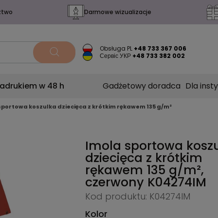
ztwo
Darmowe wizualizacje
Obsługa PL
+48 733 367 006
Сервіс УКР
+48 733 382 002
nadrukiem w 48 h
Gadżetowy doradca
Dla insty
sportowa koszulka dziecięca z krótkim rękawem 135 g/m²
Imola sportowa kosz
dziecięca z krótkim
rękawem 135 g/m²,
czerwony
K04274IM
Kod produktu: K04274IM
Kolor