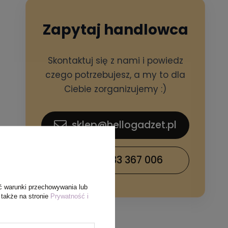
Zapytaj handlowca
Skontaktuj się z nami i powiedz
czego potrzebujesz, a my to dla
Ciebie zorganizujemy :)
sklep@hellogadzet.pl
+48 733 367 006
ć warunki przechowywania lub
 także na stronie
Prywatność i