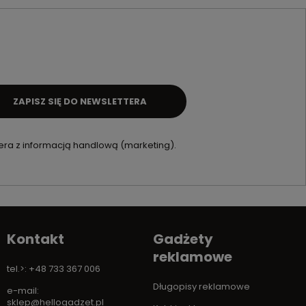
ZAPISZ SIĘ DO NEWSLETTERA
ra z informacją handlową (marketing).
Kontakt
Gadżety
reklamowe
tel.>: +48 733 367 006
Długopisy reklamowe
e-mail:
sklep@hellogadzet.pl