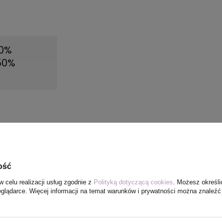
50%
 50%
ość
w celu realizacji usług zgodnie z
Polityką dotyczącą cookies
. Możesz określi
eglądarce. Więcej informacji na temat warunków i prywatności można znaleźć