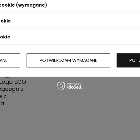
i cookie (wymagane)
ookie
ookie
ANE
POTWIERDZAM WYMAGANE
POT
iestru
ciągacz
 Logo ECO
zącego z
e z
na