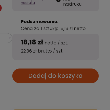
nadruku
nadruku
Podsumowanie:
Cena za 1 sztukę:
18,18 zł
netto
18,18 zł
netto
/
szt.
22,36 zł
brutto
/
szt.
Dodaj do koszyka