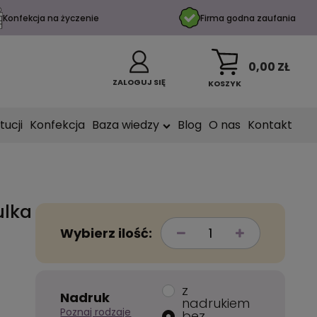
Konfekcja na życzenie
Firma godna zaufania
0,00 ZŁ
ZALOGUJ SIĘ
KOSZYK
tucji
Konfekcja
Baza wiedzy
Blog
O nas
Kontakt
ulka
Wybierz ilość:
z
Nadruk
nadrukiem
Poznaj rodzaje
bez