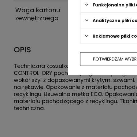
Funkcjonalne plik
Waga kartonu
5 kg
zewnętrznego
Analityczne pliki c
Reklamowe pliki c
OPIS
POTWIERDZAM WYBR
Techniczna koszulka z krótkim rękawem z pol
CONTROL-DRY pochodzącego z recyklingu. Ś
wokół szyi z dopasowanymi krytymi szwami.
na rękawie. Opakowanie z materiału pochod
recyklingu. Usuwalna metka ECO. Opakowani
materiału pochodzącego z recyklingu. Tkani
techniczna.