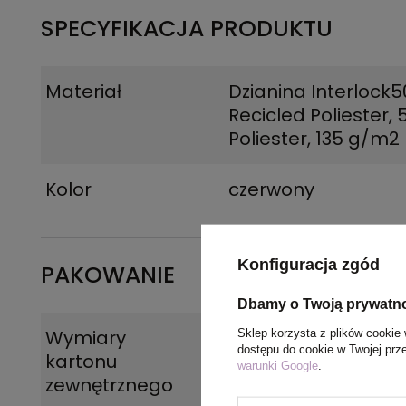
SPECYFIKACJA PRODUKTU
Materiał
Dzianina Interlock
Recicled Poliester,
Poliester, 135 g/m2
Kolor
czerwony
Konfiguracja zgód
PAKOWANIE
Dbamy o Twoją prywatn
Wymiary
44 x 32 x 17 cm
Sklep korzysta z plików cookie 
dostępu do cookie w Twojej prz
kartonu
warunki Google
.
zewnętrznego