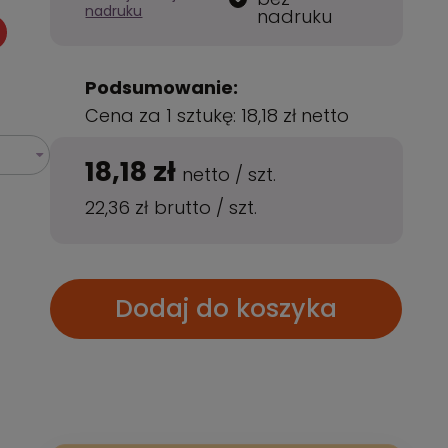
nadruku
nadruku
Podsumowanie:
Cena za 1 sztukę:
18,18 zł
netto
18,18 zł
netto
/
szt.
22,36 zł
brutto
/
szt.
Dodaj do koszyka