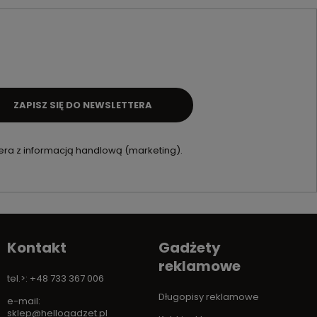
ZAPISZ SIĘ DO NEWSLETTERA
ra z informacją handlową (marketing).
Kontakt
Gadżety
reklamowe
tel.>: +48 733 367 006
Długopisy reklamowe
e-mail:
sklep@hellogadzet.pl