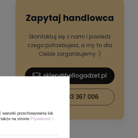
Zapytaj handlowca
Skontaktuj się z nami i powiedz
czego potrzebujesz, a my to dla
Ciebie zorganizujemy :)
sklep@hellogadzet.pl
+48 733 367 006
ć warunki przechowywania lub
 także na stronie
Prywatność i