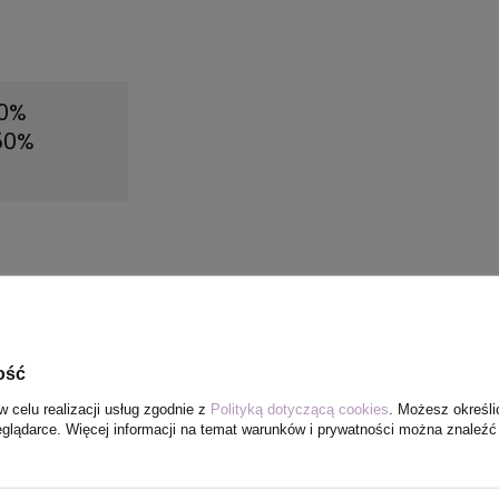
50%
 50%
ość
w celu realizacji usług zgodnie z
Polityką dotyczącą cookies
. Możesz określi
eglądarce. Więcej informacji na temat warunków i prywatności można znaleźć