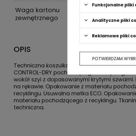
Funkcjonalne plik
Waga kartonu
5 kg
zewnętrznego
Analityczne pliki c
Reklamowe pliki c
OPIS
POTWIERDZAM WYBR
Techniczna koszulka z krótkim rękawem z pol
CONTROL-DRY pochodzącego z recyklingu. Ś
wokół szyi z dopasowanymi krytymi szwami.
na rękawie. Opakowanie z materiału pochod
recyklingu. Usuwalna metka ECO. Opakowani
materiału pochodzącego z recyklingu. Tkani
techniczna.