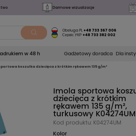
ztwo
Darmowe wizualizacje
Obsługa PL
+48 733 367 006
Сервіс УКР
+48 733 382 002
nadrukiem w 48 h
Gadżetowy doradca
Dla insty
sportowa koszulka dziecięca z krótkim rękawem 135 g/m²
Imola sportowa kosz
dziecięca z krótkim
rękawem 135 g/m²,
turkusowy
K04274UM
Kod produktu: K04274UM
Kolor