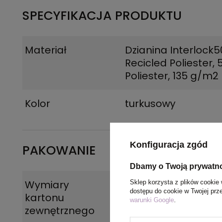
SPECYFIKACJA PRODUKTU
Materiał
Dzianina Interlock
Recicled Poliester,
Poliester, 135 g/m2
Kolor
turkusowy
Konfiguracja zgód
PAKOWANIE
Dbamy o Twoją prywatn
Wymiary
44 x 32 x 17 cm
Sklep korzysta z plików cookie 
dostępu do cookie w Twojej prz
kartonu
warunki Google
.
zewnętrznego