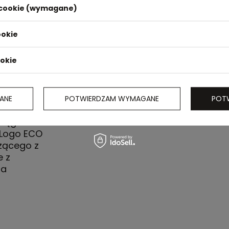
i cookie (wymagane)
ookie
ookie
ANE
POTWIERDZAM WYMAGANE
POT
iestru
ciągacz
 Logo ECO
zącego z
e z
na