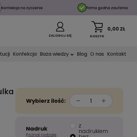
Konfekcja na życzenie
Firma godna zaufania
0,00 ZŁ
ZALOGUJ SIĘ
KOSZYK
tucji
Konfekcja
Baza wiedzy
Blog
O nas
Kontakt
ulka
Wybierz ilość:
z
Nadruk
nadrukiem
Poznaj rodzaje
bez