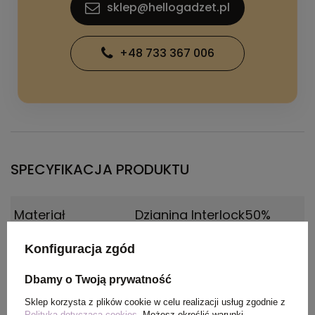
sklep@hellogadzet.pl
+48 733 367 006
SPECYFIKACJA PRODUKTU
Materiał
Dzianina Interlock50%
Recicled Poliester, 50%
Poliester, 135 g/m2
Konfiguracja zgód
Dbamy o Twoją prywatność
Kolor
czarny
Sklep korzysta z plików cookie w celu realizacji usług zgodnie z
Polityką dotyczącą cookies
. Możesz określić warunki