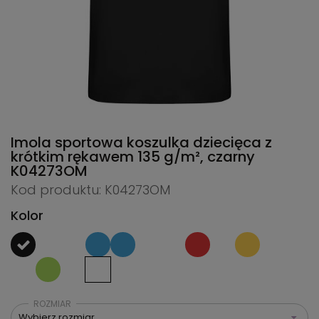
Imola sportowa koszulka dziecięca z
krótkim rękawem 135 g/m², czarny
K04273OM
Kod produktu: K04273OM
Kolor
ROZMIAR
Wybierz rozmiar