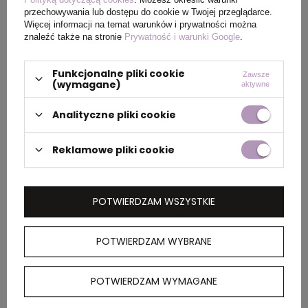
przechowywania lub dostępu do cookie w Twojej przeglądarce.
Więcej informacji na temat warunków i prywatności można
PAKOWANIE
znaleźć także na stronie
Prywatność i warunki Google
.
Funkcjonalne pliki cookie
Wymiary
44 x 32 x 17 cm
Zawsze
(wymagane)
aktywne
kartonu
zewnętrznego
Analityczne pliki cookie
Waga
5 kg
Reklamowe pliki cookie
kartonu
zewnętrznego
POTWIERDZAM WSZYSTKIE
OPIS
POTWIERDZAM WYBRANE
Techniczna koszulka z krótkim rękawem z
poliestru CONTROL-DRY pochodzącego z
POTWIERDZAM WYMAGANE
recyklingu. Ściągacz wokół szyi z