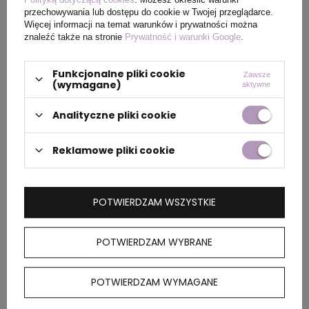
przechowywania lub dostępu do cookie w Twojej przeglądarce.
Więcej informacji na temat warunków i prywatności można
PAKOWANIE
znaleźć także na stronie
Prywatność i warunki Google
.
Funkcjonalne pliki cookie
Wymiary
44 x 32 x 17 cm
Zawsze
(wymagane)
aktywne
kartonu
zewnętrznego
Analityczne pliki cookie
Waga
5 kg
Reklamowe pliki cookie
kartonu
zewnętrznego
POTWIERDZAM WSZYSTKIE
OPIS
POTWIERDZAM WYBRANE
Techniczna koszulka z krótkim rękawem z
poliestru CONTROL-DRY pochodzącego z
POTWIERDZAM WYMAGANE
recyklingu. Ściągacz wokół szyi z