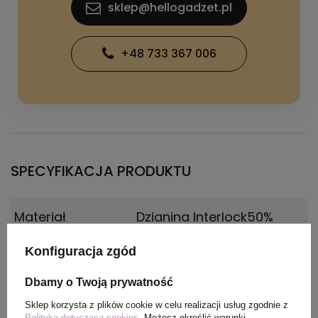
sklep@hellogadzet.pl
+48 733 367 006
SPECYFIKACJA PRODUKTU
Materiał
Dzianina Interlock50%
Recicled Poliester, 50%
Poliester, 135 g/m2
Konfiguracja zgód
Dbamy o Twoją prywatność
Kolor
Mauve
Sklep korzysta z plików cookie w celu realizacji usług zgodnie z
Polityką dotyczącą cookies
. Możesz określić warunki