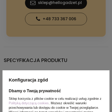
sklep@hellogadzet.pl
+48 733 367 006
SPECYFIKACJA PRODUKTU
Materiał
Dzianina Interlock100%
Konfiguracja zgód
Poliester, 135 g/m2
Dbamy o Twoją prywatność
Kolor
czarny
Sklep korzysta z plików cookie w celu realizacji usług zgodnie z
Polityką dotyczącą cookies
. Możesz określić warunki
przechowywania lub dostępu do cookie w Twojej przeglądarce.