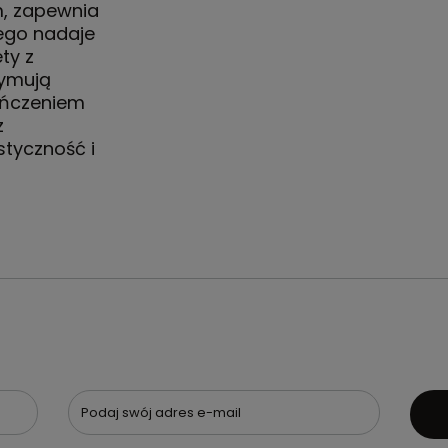
, zapewnia
tego nadaje
ty z
zymują
kończeniem
z
tyczność i
Podaj swój adres e-mail