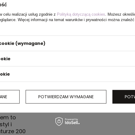
ość
w celu realizacji usług zgodnie z
Polityką dotyczącą cookies
. Możesz określi
eglądarce. Więcej informacji na temat warunków i prywatności można znaleźć
i cookie (wymagane)
ookie
ookie
ANE
POTWIERDZAM WYMAGANE
POT
wem to
tyl i
turze 200