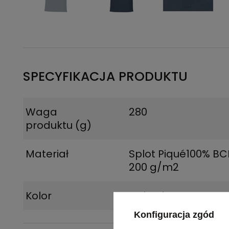
SPECYFIKACJA PRODUKTU
Waga
280
produktu (g)
Materiał
Splot Piqué100% BCI
200 g/m2
Kolor
Hale Blue
Konfiguracja zgód