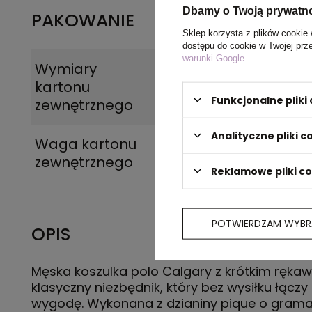
Dbamy o Twoją prywatn
PAKOWANIE
Sklep korzysta z plików cookie 
dostępu do cookie w Twojej prz
warunki Google
.
Wymiary
60 x 40 x 30 cm
kartonu
Funkcjonalne plik
zewnętrznego
Analityczne pliki c
Waga kartonu
17 kg
zewnętrznego
Reklamowe pliki c
POTWIERDZAM WYBR
OPIS
Męska koszulka polo Calgary z krótkim ręka
klasyczny niezbędnik, który bez wysiłku łączy s
wygodę. Wykonana z dzianiny pique o grama