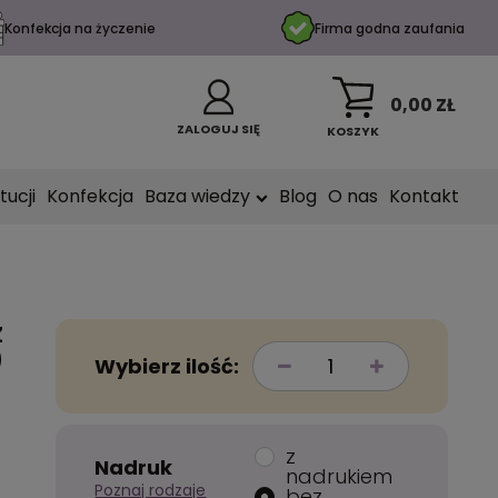
Konfekcja na życzenie
Firma godna zaufania
0,00 ZŁ
ZALOGUJ SIĘ
KOSZYK
tucji
Konfekcja
Baza wiedzy
Blog
O nas
Kontakt
z
0
Wybierz ilość:
z
Nadruk
nadrukiem
Poznaj rodzaje
bez