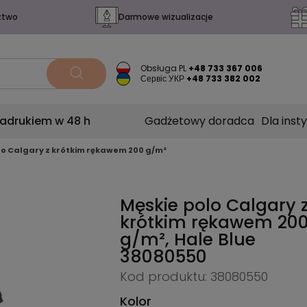
ztwo
Darmowe wizualizacje
Obsługa PL
+48 733 367 006
Сервіс УКР
+48 733 382 002
nadrukiem w 48 h
Gadżetowy doradca
Dla insty
lo Calgary z krótkim rękawem 200 g/m²
Męskie polo Calgary 
krótkim rękawem 20
g/m², Hale Blue
38080550
Kod produktu: 38080550
Kolor