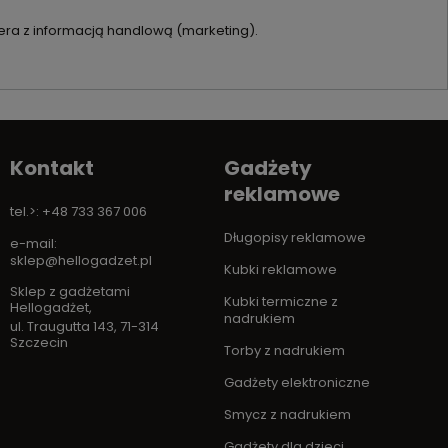
ra z informacją handlową (marketing).
Kontakt
Gadżety
reklamowe
tel.>: +48 733 367 006
Długopisy reklamowe
e-mail:
sklep@hellogadzet.pl
Kubki reklamowe
Sklep z gadżetami
Kubki termiczne z
Hellogadżet
,
nadrukiem
ul. Traugutta 143
,
71-314
Szczecin
Torby z nadrukiem
Gadżety elektroniczne
Smycz z nadrukiem
Gadżety dla dzieci