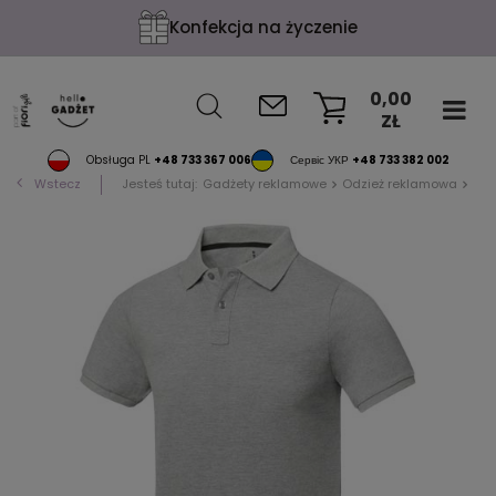
Konfekcja na życzenie
0,00
ZŁ
KOSZYK
Obsługa PL
+48 733 367 006
Сервіс УКР
+48 733 382 002
Wstecz
Jesteś tutaj:
Gadżety reklamowe
Odzież reklamowa
Pol