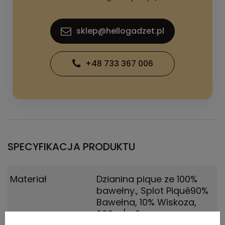
sklep@hellogadzet.pl
+48 733 367 006
SPECYFIKACJA PRODUKTU
Materiał
Dzianina pique ze 100%
bawełny.
,
Splot Piqué90%
Bawełna, 10% Wiskoza,
200 g/m2