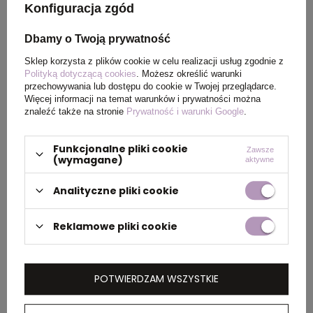
Konfiguracja zgód
Kolor
szary melanż
Dbamy o Twoją prywatność
Sklep korzysta z plików cookie w celu realizacji usług zgodnie z
Polityką dotyczącą cookies
. Możesz określić warunki
PAKOWANIE
przechowywania lub dostępu do cookie w Twojej przeglądarce.
Więcej informacji na temat warunków i prywatności można
znaleźć także na stronie
Prywatność i warunki Google
.
Wymiary
52 x 34 x 34 cm
,
40 x 58 x
kartonu
26 cm
Funkcjonalne pliki cookie
Zawsze
(wymagane)
zewnętrznego
aktywne
Analityczne pliki cookie
Waga
13 kg
,
17 kg
kartonu
Reklamowe pliki cookie
zewnętrznego
POTWIERDZAM WSZYSTKIE
OPIS