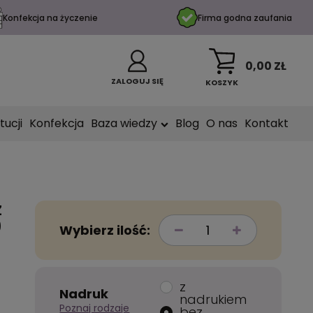
Konfekcja na życzenie
Firma godna zaufania
0,00 ZŁ
ZALOGUJ SIĘ
KOSZYK
tucji
Konfekcja
Baza wiedzy
Blog
O nas
Kontakt
z
0
Wybierz ilość:
z
Nadruk
nadrukiem
Poznaj rodzaje
bez