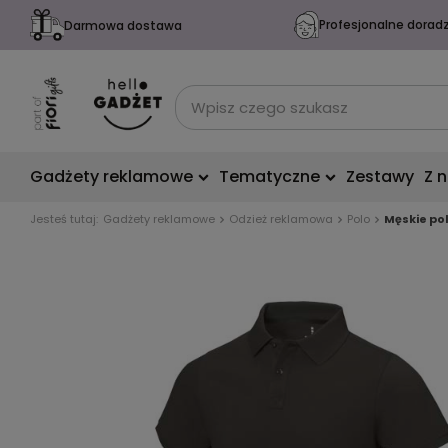
Profesjonalne dorad
Darmowa dostawa
Gadżety reklamowe
Tematyczne
Zestawy
Z 
Jesteś tutaj:
Gadżety reklamowe
Odzież reklamowa
Polo
Męskie po