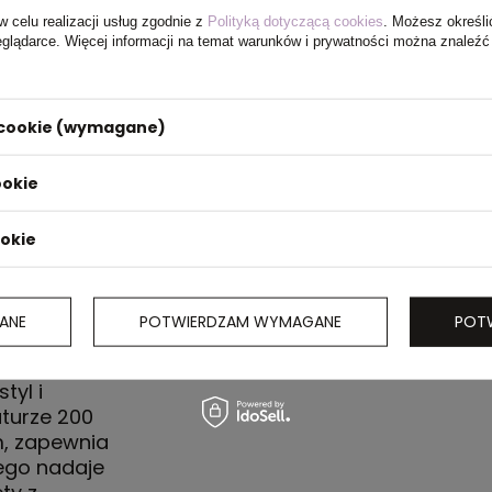
w celu realizacji usług zgodnie z
Polityką dotyczącą cookies
. Możesz określi
 60 x 30 cm
eglądarce. Więcej informacji na temat warunków i prywatności można znaleźć
i cookie (wymagane)
ookie
ookie
ANE
POTWIERDZAM WYMAGANE
POT
wem to
tyl i
turze 200
, zapewnia
tego nadaje