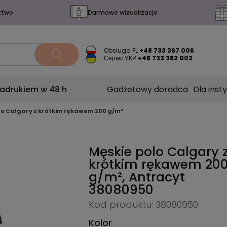
ztwo
Darmowe wizualizacje
Obsługa PL
+48 733 367 006
Сервіс УКР
+48 733 382 002
nadrukiem w 48 h
Gadżetowy doradca
Dla insty
lo Calgary z krótkim rękawem 200 g/m²
Męskie polo Calgary 
krótkim rękawem 20
g/m², Antracyt
38080950
Kod produktu: 38080950
Kolor