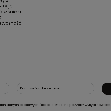
ty z
zymują
kończeniem
z
tyczność i
Podaj swój adres e-mail
ch danych osobowych (adres e-mail) na potrzeby wysyłki newslette