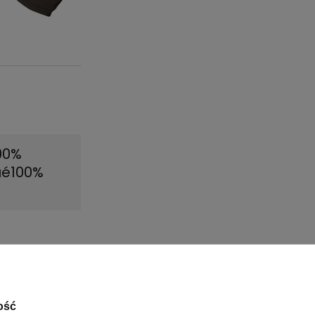
100%
ué100%
ość