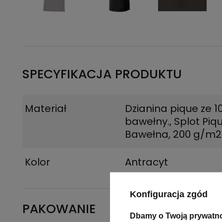
SPECYFIKACJA PRODUKTU
Materiał
Dzianina pique ze 
bawełny.
,
Splot Piq
Bawełna, 200 g/m2
Kolor
Antracyt
Konfiguracja zgód
PAKOWANIE
Dbamy o Twoją prywatn