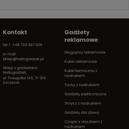
Kontakt
Gadżety
reklamowe
tel.>: +48 733 367 006
Długopisy reklamowe
e-mail:
sklep@hellogadzet.pl
Kubki reklamowe
Sklep z gadżetami
Kubki termiczne z
Hellogadżet
,
nadrukiem
ul. Traugutta 143
,
71-314
Szczecin
Torby z nadrukiem
Gadżety elektroniczne
Smycz z nadrukiem
Gadżety dla dzieci
Czapki z daszkiem z
nadrukiem