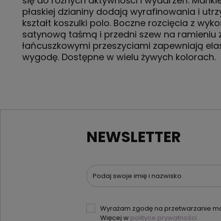
się do różnych aktywności i wydarzeń. Mankie
płaskiej dzianiny dodają wyrafinowania i utr
kształt koszulki polo. Boczne rozcięcia z wy
satynową taśmą i przedni szew na ramieniu 
łańcuszkowymi przeszyciami zapewniają elas
wygodę. Dostępne w wielu żywych kolorach.
NEWSLETTER
Podaj swoje imię i nazwisko
Wyrażam zgodę na przetwarzanie moi
Więcej w
polityce prywatności.