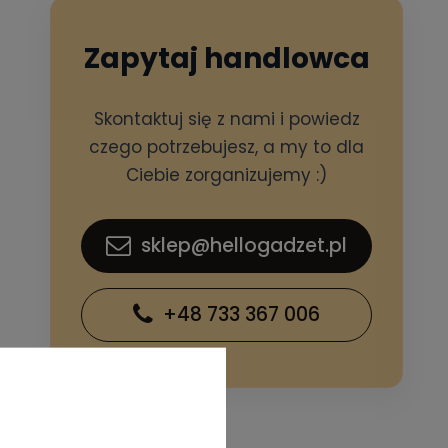
Zapytaj handlowca
Skontaktuj się z nami i powiedz
czego potrzebujesz, a my to dla
Ciebie zorganizujemy :)
sklep@hellogadzet.pl
+48 733 367 006