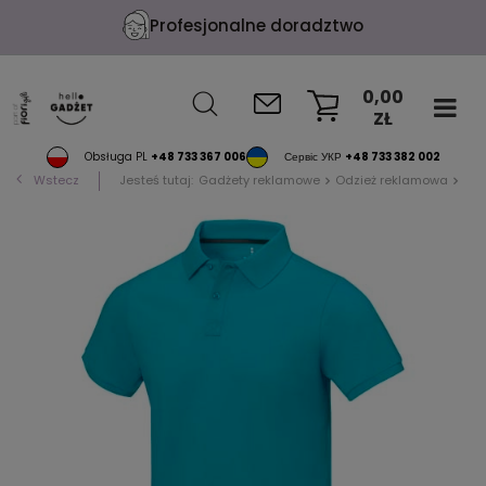
Profesjonalne doradztwo
0,00
ZŁ
KOSZYK
Obsługa PL
+48 733 367 006
Сервіс УКР
+48 733 382 002
Wstecz
Jesteś tutaj:
Gadżety reklamowe
Odzież reklamowa
Pol