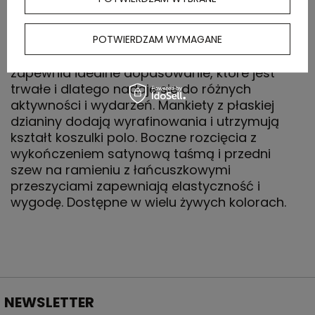
rękawem to klasyczny niezbędnik, który bez
wysiłku łączy styl i wygodę. Wykonana z
dzianiny pique o gramaturze 200 g/m² ze
POTWIERDZAM WYMAGANE
wstępnie skurczonym wykończeniem,
zapewnia idealne dopasowanie, które jest
trwałe i dlatego nadaje się do różnych
aktywności i wydarzeń. Mankiety z płaskiej
dzianiny dodają wyrafinowania i utrzymują
kształt koszulki polo. Boczne rozcięcia z
wykończeniem satynową taśmą i przedni
szew na ramieniu z łańcuszkowymi
przeszyciami zapewniają elastyczność i
wygodę. Dostępne w wielu żywych kolorach.
NEWSLETTER