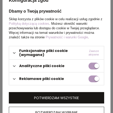
Konfiguracja zgód
Kolor
morski
Dbamy o Twoją prywatność
Sklep korzysta z plików cookie w celu realizacji usług zgodnie z
PAKOWANIE
Polityką dotyczącą cookies
. Możesz określić warunki
przechowywania lub dostępu do cookie w Twojej przeglądarce.
Więcej informacji na temat warunków i prywatności można
znaleźć także na stronie
Prywatność i warunki Google
.
Wymiary
40 x 58 x 29 cm
kartonu
Funkcjonalne pliki cookie
Zawsze
zewnętrznego
(wymagane)
aktywne
Waga
15 kg
Analityczne pliki cookie
kartonu
zewnętrznego
Reklamowe pliki cookie
OPIS
POTWIERDZAM WSZYSTKIE
Męska koszulka polo Calgary z krótkim
POTWIERDZAM WYBRANE