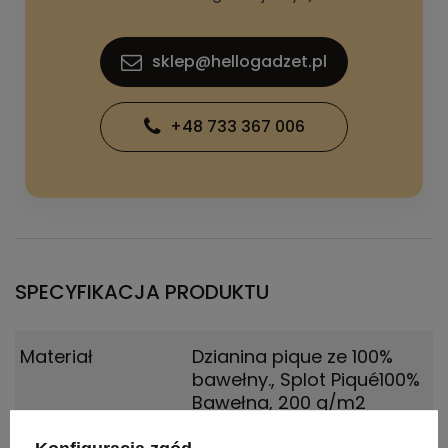
sklep@hellogadzet.pl
+48 733 367 006
SPECYFIKACJA PRODUKTU
Materiał
Dzianina pique ze 100%
bawełny.
,
Splot Piqué100%
Bawełna, 200 g/m2