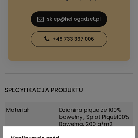
sklep@hellogadzet.pl
+48 733 367 006
SPECYFIKACJA PRODUKTU
Materiał
Dzianina pique ze 100%
bawełny.
,
Splot Piqué100%
Bawełna, 200 g/m2