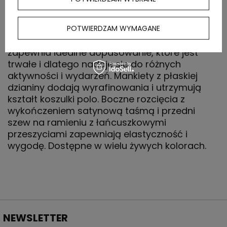
rękawem to klasyczny niezbędnik, który bez
wysiłku łączy styl i wygodę. Wykonana z
dzianiny pique o gramaturze 200 g/m² ze
POTWIERDZAM WYMAGANE
wstępnie skurczonym wykończeniem,
zapewnia idealne dopasowanie, które jest
trwałe i dlatego nadaje się do różnych
aktywności i wydarzeń. Mankiety z płaskiej
dzianiny dodają wyrafinowania i utrzymują
kształt koszulki polo. Boczne rozcięcia z
wykończeniem satynową taśmą i przedni
szew na ramieniu z łańcuszkowymi
przeszyciami zapewniają elastyczność i
wygodę. Dostępne w wielu żywych kolorach.
NEWSLETTER