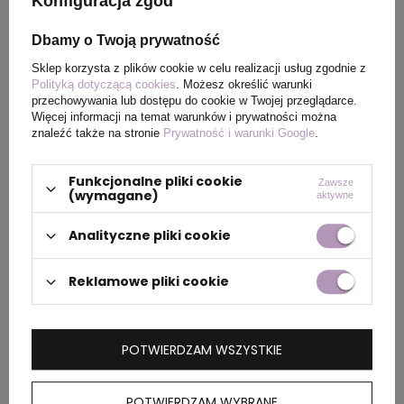
Konfiguracja zgód
Kolor
czarny
Dbamy o Twoją prywatność
Sklep korzysta z plików cookie w celu realizacji usług zgodnie z
PAKOWANIE
Polityką dotyczącą cookies
. Możesz określić warunki
przechowywania lub dostępu do cookie w Twojej przeglądarce.
Więcej informacji na temat warunków i prywatności można
znaleźć także na stronie
Prywatność i warunki Google
.
Wymiary
41 x 55 x 26 cm
,
40 x 60 x
kartonu
30 cm
Funkcjonalne pliki cookie
Zawsze
zewnętrznego
(wymagane)
aktywne
Waga
13 kg
,
17 kg
Analityczne pliki cookie
kartonu
zewnętrznego
Reklamowe pliki cookie
OPIS
POTWIERDZAM WSZYSTKIE
Męska koszulka polo Calgary z krótkim
POTWIERDZAM WYBRANE