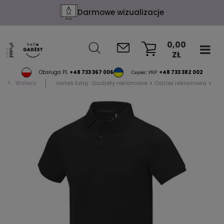
Darmowe wizualizacje
0,00
ZŁ
KOSZYK
Obsługa PL
+48 733 367 006
Сервіс УКР
+48 733 382 002
Wstecz
Jesteś tutaj:
Gadżety reklamowe
Odzież reklamowa
Pol