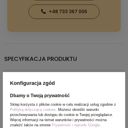
+48 733 367 006
SPECYFIKACJA PRODUKTU
Materiał
Splot Piqué100% Poliester,
Konfiguracja zgód
150 g/m2
Dbamy o Twoją prywatność
Kolor
biały
Sklep korzysta z plików cookie w celu realizacji usług zgodnie z
Polityką dotyczącą cookies
. Możesz określić warunki
przechowywania lub dostępu do cookie w Twojej przeglądarce.
Więcej informacji na temat warunków i prywatności można
PAKOWANIE
znaleźć także na stronie
Prywatność i warunki Google
.