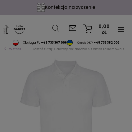
Konfekcja na życzenie
0,00
ZŁ
KOSZYK
Obsługa PL
+48 733 367 006
Сервіс УКР
+48 733 382 002
Wstecz
Jesteś tutaj:
Gadżety reklamowe
Odzież reklamowa
Pol