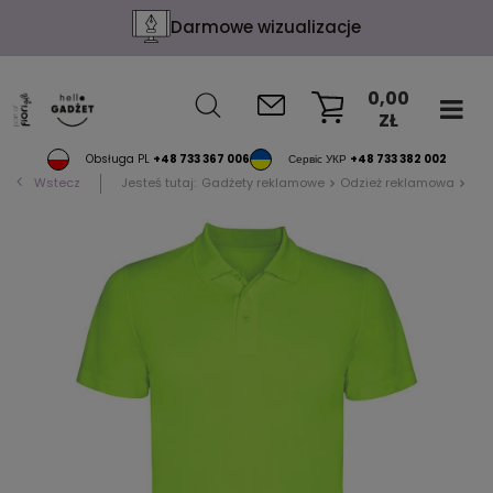
Darmowe wizualizacje
0,00
ZŁ
KOSZYK
Obsługa PL
+48 733 367 006
Сервіс УКР
+48 733 382 002
Wstecz
Jesteś tutaj:
Gadżety reklamowe
Odzież reklamowa
Pol