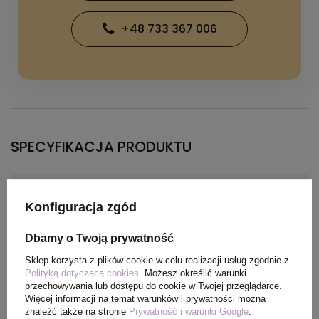
+48 733 367 006
SPECYFIKACJA PRODUKTU
Materiał
Splot Piqué100% Poliester,
Konfiguracja zgód
150 g/m2
Dbamy o Twoją prywatność
Kolor
limonka
Sklep korzysta z plików cookie w celu realizacji usług zgodnie z
Polityką dotyczącą cookies
. Możesz określić warunki
przechowywania lub dostępu do cookie w Twojej przeglądarce.
Więcej informacji na temat warunków i prywatności można
PAKOWANIE
znaleźć także na stronie
Prywatność i warunki Google
.