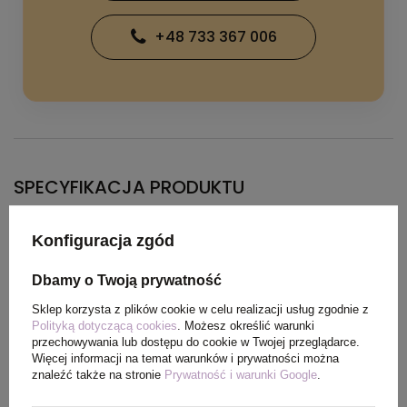
+48 733 367 006
SPECYFIKACJA PRODUKTU
Konfiguracja zgód
Materiał
Splot Piqué100% Poliester,
150 g/m2
Dbamy o Twoją prywatność
Sklep korzysta z plików cookie w celu realizacji usług zgodnie z
Kolor
czarny
Polityką dotyczącą cookies
. Możesz określić warunki
przechowywania lub dostępu do cookie w Twojej przeglądarce.
Więcej informacji na temat warunków i prywatności można
znaleźć także na stronie
Prywatność i warunki Google
.
PAKOWANIE