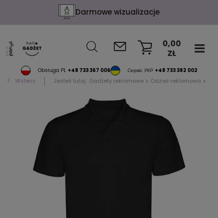
Darmowe wizualizacje
0,00
ZŁ
KOSZYK
Obsługa PL
+48 733 367 006
Сервіс УКР
+48 733 382 002
Wstecz
Jesteś tutaj:
Gadżety reklamowe
Odzież reklamowa
Pol