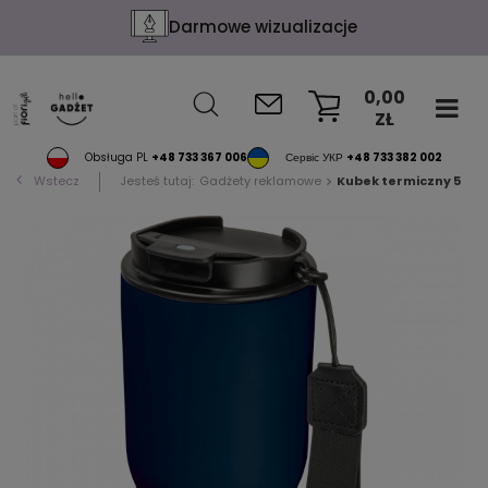
Darmowe wizualizacje
0,00
ZŁ
KOSZYK
Obsługa PL
+48 733 367 006
Сервіс УКР
+48 733 382 002
Wstecz
Jesteś tutaj:
Gadżety reklamowe
Kubek termiczny 550 ml