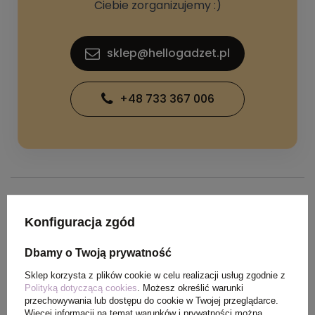
Ciebie zorganizujemy :)
sklep@hellogadzet.pl
+48 733 367 006
SPECYFIKACJA PRODUKTU
Konfiguracja zgód
Dbamy o Twoją prywatność
Waga
0,340 kg
produktu (g)
Sklep korzysta z plików cookie w celu realizacji usług zgodnie z
Polityką dotyczącą cookies
. Możesz określić warunki
przechowywania lub dostępu do cookie w Twojej przeglądarce.
Ilość szt. w
50
Więcej informacji na temat warunków i prywatności można