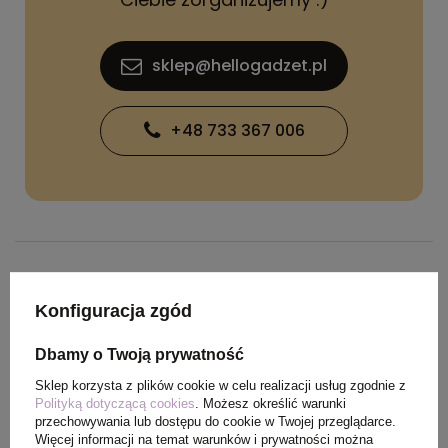
sklep@hellogadzet.pl
+48 733 367 006
SPECYFIKACJA PRODUKTU
Konfiguracja zgód
Dbamy o Twoją prywatność
Waga
0,340 kg
produktu (g)
Sklep korzysta z plików cookie w celu realizacji usług zgodnie z
Polityką dotyczącą cookies
. Możesz określić warunki
przechowywania lub dostępu do cookie w Twojej przeglądarce.
Ilość szt. w
50
Więcej informacji na temat warunków i prywatności można