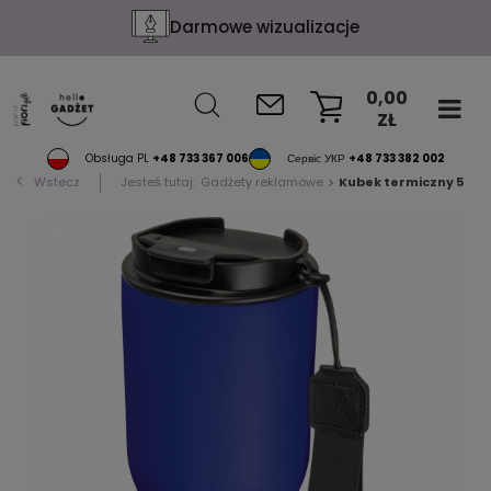
Darmowe wizualizacje
0,00
ZŁ
KOSZYK
Obsługa PL
+48 733 367 006
Сервіс УКР
+48 733 382 002
Wstecz
Jesteś tutaj:
Gadżety reklamowe
Kubek termiczny 550 ml