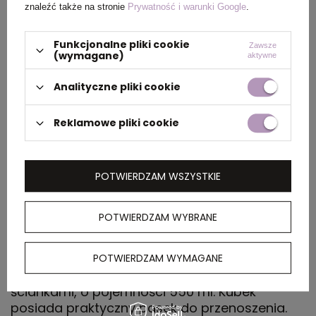
dużym
znaleźć także na stronie
Prywatność i warunki Google
.
opakowaniu
zbiorczym
Funkcjonalne pliki cookie
Zawsze
(wymagane)
aktywne
Materiał
stal nierdzewna z
Analityczne pliki cookie
recyklingu
Reklamowe pliki cookie
Rozmiar
19,5 x ⌀ 8,5 cm
Kolor
niebieski
POTWIERDZAM WSZYSTKIE
POTWIERDZAM WYBRANE
OPIS
Kubek termiczny, wykonany ze stali
POTWIERDZAM WYMAGANE
nierdzewnej z recyklingu, z podwójnymi
ściankami, o pojemności 550 ml. Kubek
posiada praktyczny pasek do przenoszenia.