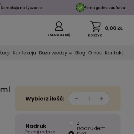
Konfekcja na życzenie
Firma godna zaufania
0,00 ZŁ
ZALOGUJ SIĘ
KOSZYK
tucji
Konfekcja
Baza wiedzy
Blog
O nas
Kontakt
 ml
Wybierz ilość:
z
Nadruk
nadrukiem
Poznaj rodzaje
bez