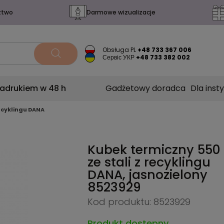
ztwo
Darmowe wizualizacje
Obsługa PL
+48 733 367 006
Сервіс УКР
+48 733 382 002
nadrukiem w 48 h
Gadżetowy doradca
Dla insty
recyklingu DANA
Kubek termiczny 550
ze stali z recyklingu
DANA, jasnozielony
8523929
Kod produktu: 8523929
Produkt dostępny