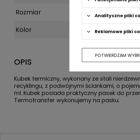
Rozmiar
19,5 x ⌀ 8,5 cm
Analityczne pliki c
Kolor
jasnozielony
Reklamowe pliki c
POTWIERDZAM WYBR
OPIS
Kubek termiczny, wykonany ze stali nierdzewn
recyklingu, z podwójnymi ściankami, o poje
ml. Kubek posiada praktyczny pasek do prze
Termotransfer wykonujemy na pasku.