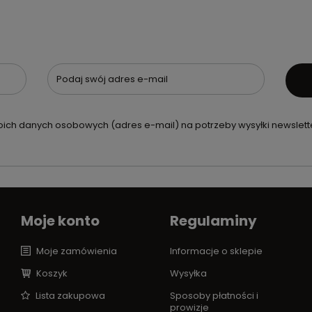
Podaj swój adres e-mail
ch danych osobowych (adres e-mail) na potrzeby wysyłki newslette
Moje konto
Regulaminy
Moje zamówienia
Informacje o sklepie
Koszyk
Wysyłka
Lista zakupowa
Sposoby płatności i
prowizje