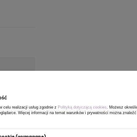
ość
w celu realizacji usług zgodnie z
Polityką dotyczącą cookies
. Możesz określi
eglądarce. Więcej informacji na temat warunków i prywatności można znaleźć
ecyklingu
i cookie (wymagane)