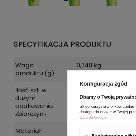
SPECYFIKACJA PRODUKTU
Waga
0,340 kg
produktu (g)
Konfiguracja zgód
Ilość szt. w
50
dużym
Dbamy o Twoją prywatn
opakowaniu
Sklep korzysta z plików cookie 
dostępu do cookie w Twojej prz
zbiorczym
warunki Google
.
Materiał
stal nierdzewna z r
Funkcjonalne plik