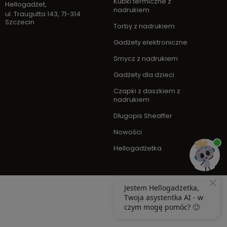
Kubki termiczne z
Hellogadżet
,
nadrukiem
ul. Traugutta 143
,
71-314
Szczecin
Torby z nadrukiem
Gadżety elektroniczne
Smycz z nadrukiem
Gadżety dla dzieci
Czapki z daszkiem z
nadrukiem
Długopis Sheaffer
Nowości
Hellogadżetka