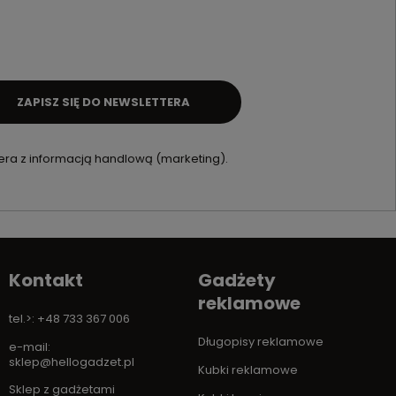
ZAPISZ SIĘ DO NEWSLETTERA
ra z informacją handlową (marketing).
Kontakt
Gadżety
reklamowe
tel.>: +48 733 367 006
Długopisy reklamowe
e-mail:
sklep@hellogadzet.pl
Kubki reklamowe
Sklep z gadżetami