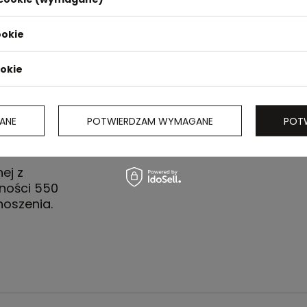
ookie
ookie
ANE
POTWIERDZAM WYMAGANE
POT
ej z
mności 550
noszenia.