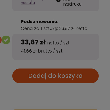
nadruku
nadruku
Podsumowanie:
Cena za 1 sztukę:
33,87 zł
netto
33,87 zł
netto
/
szt.
41,66 zł
brutto
/
szt.
Dodaj do koszyka