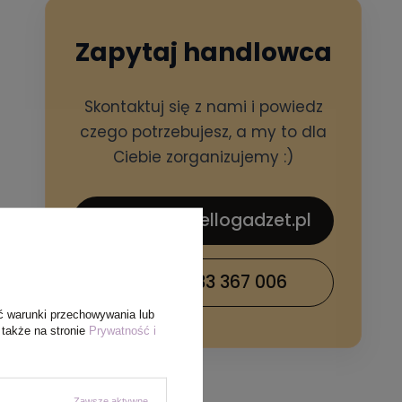
Zapytaj handlowca
Skontaktuj się z nami i powiedz
czego potrzebujesz, a my to dla
Ciebie zorganizujemy :)
sklep@hellogadzet.pl
+48 733 367 006
ć warunki przechowywania lub
 także na stronie
Prywatność i
Zawsze aktywne