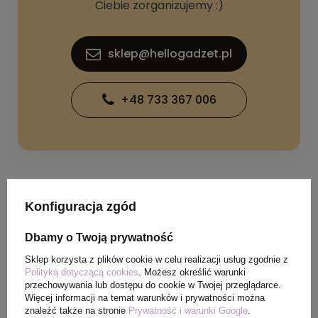
Ciebie zorganizujemy :)
sklep@hellogadzet.pl
+48 733 367 006
Konfiguracja zgód
SPECYFIKACJA PRODUKTU
Dbamy o Twoją prywatność
Sklep korzysta z plików cookie w celu realizacji usług zgodnie z
Waga
0,340 kg
Polityką dotyczącą cookies
. Możesz określić warunki
produktu (g)
przechowywania lub dostępu do cookie w Twojej przeglądarce.
Więcej informacji na temat warunków i prywatności można
znaleźć także na stronie
Prywatność i warunki Google
.
Ilość szt. w
50