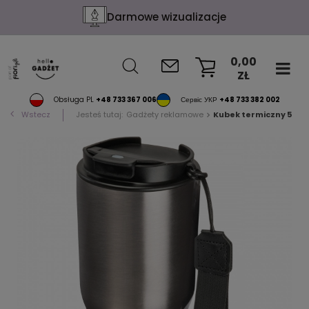
Darmowe wizualizacje
0,00
ZŁ
KOSZYK
Obsługa PL
+48 733 367 006
Сервіс УКР
+48 733 382 002
Wstecz
Jesteś tutaj:
Gadżety reklamowe
Kubek termiczny 550 ml