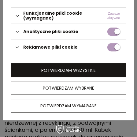
dużym
opakowaniu
Funkcjonalne pliki cookie
Zawsze
(wymagane)
aktywne
zbiorczym
Analityczne pliki cookie
Materiał
stal nierdzewna z
recyklingu
Reklamowe pliki cookie
Rozmiar
19,5 x ⌀ 8,5 cm
POTWIERDZAM WSZYSTKIE
Kolor
szary
POTWIERDZAM WYBRANE
OPIS
POTWIERDZAM WYMAGANE
Kubek termiczny, wykonany ze stali
nierdzewnej z recyklingu, z podwójnymi
ściankami, o pojemności 550 ml. Kubek
posiada praktyczny pasek do przenoszenia.