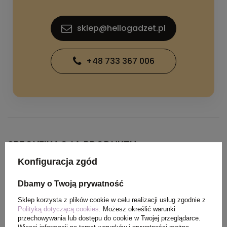
sklep@hellogadzet.pl
+48 733 367 006
SPECYFIKACJA PRODUKTU
Konfiguracja zgód
Kolor
niebieski
Dbamy o Twoją prywatność
Sklep korzysta z plików cookie w celu realizacji usług zgodnie z
Materiał
metal, poliester, EPE
Polityką dotyczącą cookies
. Możesz określić warunki
przechowywania lub dostępu do cookie w Twojej przeglądarce.