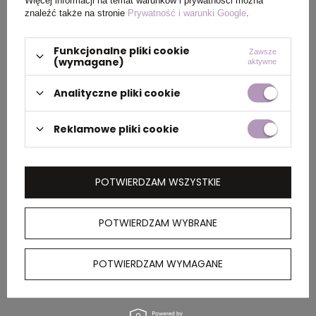
Więcej informacji na temat warunków i prywatności można
Wymiary
55 x 19 x 35 cm
znaleźć także na stronie
Prywatność i warunki Google
.
produktu
Funkcjonalne pliki cookie
Zawsze
(wymagane)
aktywne
PAKOWANIE
Analityczne pliki cookie
Reklamowe pliki cookie
Wymiary
59 x 37 x 50 cm
kartonu
zewnętrznego
POTWIERDZAM WSZYSTKIE
OPIS
POTWIERDZAM WYBRANE
Torba termoizolacyjna, duża głowna
POTWIERDZAM WYMAGANE
przegroda, mała kieszeń z przodu, krótkie
uchwyty do noszenia