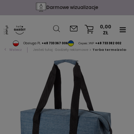
Darmowe wizualizacje
0,00
ZŁ
KOSZYK
Obsługa PL
+48 733 367 006
Сервіс УКР
+48 733 382 002
Wstecz
Jesteś tutaj:
Gadżety reklamowe
Torba termoizolacyj