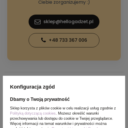
Ciebie zorganizujemy :)
sklep@hellogadzet.pl
+48 733 367 006
SPECYFIKACJA PRODUKTU
Konfiguracja zgód
Dbamy o Twoją prywatność
Kolor
czerwony
Sklep korzysta z plików cookie w celu realizacji usług zgodnie z
Polityką dotyczącą cookies
. Możesz określić warunki
przechowywania lub dostępu do cookie w Twojej przeglądarce.
Materiał
metal, poliester, EPE
Więcej informacji na temat warunków i prywatności można