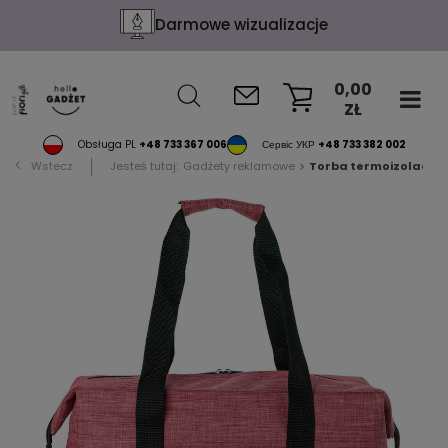
Darmowe wizualizacje
0,00
ZŁ
KOSZYK
Obsługa PL
+48 733 367 006
Сервіс УКР
+48 733 382 002
Wstecz
Jesteś tutaj:
Gadżety reklamowe
Torba termoizolacyj