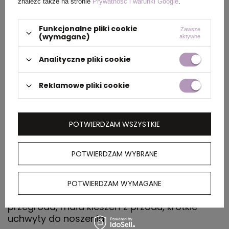
znaleźć także na stronie
Prywatność i warunki Google
.
Wymiary
55 x 19 x 35 cm
produktu
Funkcjonalne pliki cookie
Zawsze
(wymagane)
aktywne
Analityczne pliki cookie
PAKOWANIE
Reklamowe pliki cookie
Wymiary
59 x 37 x 50 cm
kartonu
POTWIERDZAM WSZYSTKIE
zewnętrznego
POTWIERDZAM WYBRANE
OPIS
POTWIERDZAM WYMAGANE
Torba termoizolacyjna, duża głowna
przegroda, mała kieszeń z przodu, krótkie
uchwyty do noszenia