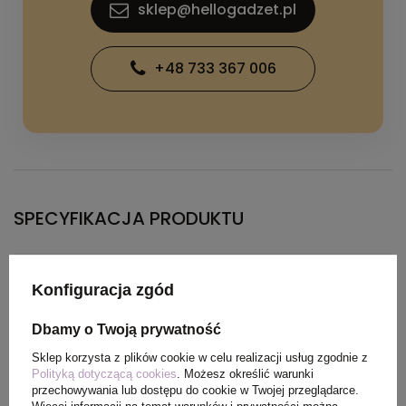
sklep@hellogadzet.pl
+48 733 367 006
SPECYFIKACJA PRODUKTU
Materiał
Dzianina Interlock100%
Konfiguracja zgód
Poliester, 135 g/m2
Dbamy o Twoją prywatność
Kolor
błękit królewski
Sklep korzysta z plików cookie w celu realizacji usług zgodnie z
Polityką dotyczącą cookies
. Możesz określić warunki
przechowywania lub dostępu do cookie w Twojej przeglądarce.