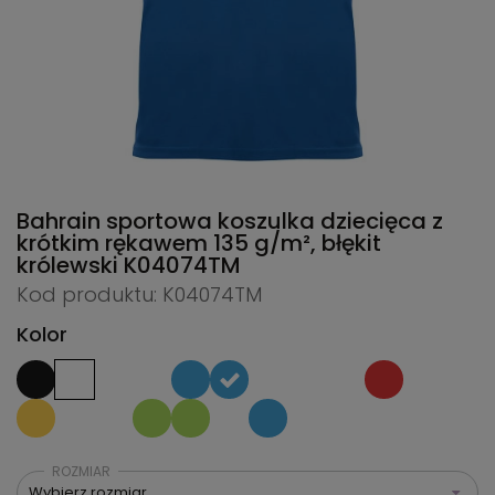
Bahrain sportowa koszulka dziecięca z
krótkim rękawem 135 g/m², błękit
królewski
K04074TM
Kod produktu: K04074TM
Kolor
ROZMIAR
Wybierz rozmiar