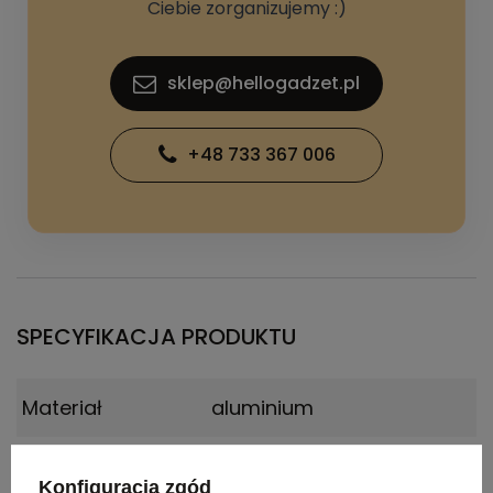
Ciebie zorganizujemy :)
sklep@hellogadzet.pl
+48 733 367 006
SPECYFIKACJA PRODUKTU
Materiał
aluminium
Certyfikat
Food Safety, BPA Free
Konfiguracja zgód