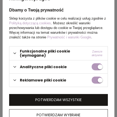
Wymiary
ø67 x 255 mm
Dbamy o Twoją prywatność
produktu
Sklep korzysta z plików cookie w celu realizacji usług zgodnie z
Polityką dotyczącą cookies
. Możesz określić warunki
Kolor
stalowy
przechowywania lub dostępu do cookie w Twojej przeglądarce.
Więcej informacji na temat warunków i prywatności można
znaleźć także na stronie
Prywatność i warunki Google
.
PAKOWANIE
Funkcjonalne pliki cookie
Zawsze
(wymagane)
aktywne
Analityczne pliki cookie
Wymiary
0.36x0.36x0.425
kartonu
zewnętrznego
Reklamowe pliki cookie
(m)
Ilość szt. w
1
POTWIERDZAM WSZYSTKIE
kartonie
wewnętrznym
POTWIERDZAM WYBRANE