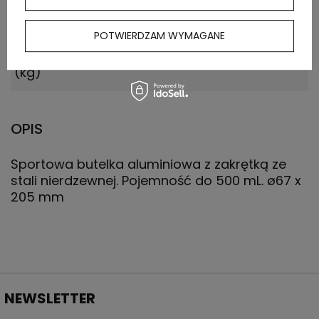
Waga
5.750
POTWIERDZAM WYMAGANE
kartonu
zewnętrznego
(kg)
OPIS
Sportowa butelka aluminiowa z zakrętką ze
stali nierdzewnej. Pojemność do 500 mL. ø67 x
205 mm
NEWSLETTER